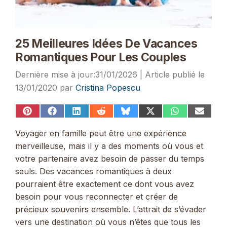
25 Meilleures Idées De Vacances
Romantiques Pour Les Couples
31/01/2026
13/01/2020
par
Cristina Popescu
Share
Share
Share
Share
Share
Share
Share
Share
on
on
on
on
on
on
on
on
Pinterest
Facebook
LinkedIn
Reddit
Bluesky
X
WhatsApp
Email
Voyager en famille peut être une expérience
(Twitter)
merveilleuse, mais il y a des moments où vous et
votre partenaire avez besoin de passer du temps
seuls. Des vacances romantiques à deux
pourraient être exactement ce dont vous avez
besoin pour vous reconnecter et créer de
précieux souvenirs ensemble. L’attrait de s’évader
vers une destination où vous n’êtes que tous les