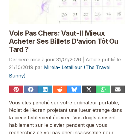
Vols Pas Chers: Vaut-Il Mieux
Acheter Ses Billets D’avion Tôt Ou
Tard ?
31/01/2026
21/10/2019
par
Mirela- Letailleur (The Travel
Bunny)
Share
Share
Share
Share
Share
Share
Share
Share
on
on
on
on
on
on
on
on
Pinterest
Facebook
LinkedIn
Reddit
Bluesky
X
WhatsApp
Email
Vous êtes penché sur votre ordinateur portable,
(Twitter)
l’éclat de l’écran projetant une lueur étrange dans
la pièce faiblement éclairée. Vos doigts dansent
habilement sur le clavier pendant que vous
recherchez ce vol pas cher insaisissable pour