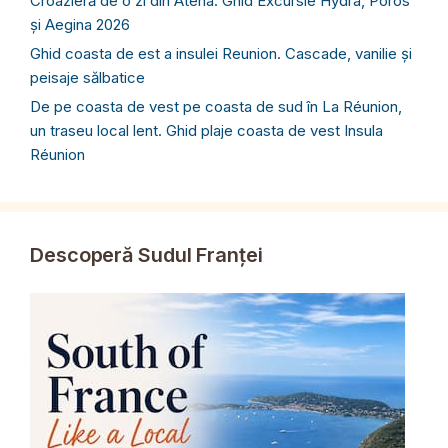
Croazieră de o zi din Atena. Ghid Excursie Hydra, Poros
și Aegina 2026
Ghid coasta de est a insulei Reunion. Cascade, vanilie și
peisaje sălbatice
De pe coasta de vest pe coasta de sud în La Réunion,
un traseu local lent. Ghid plaje coasta de vest Insula
Réunion
Descoperă Sudul Franței