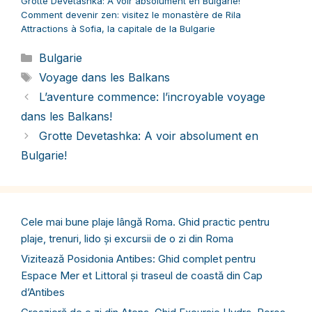
Grotte Devetashka: A voir absolument en Bulgarie!
Comment devenir zen: visitez le monastère de Rila
Attractions à Sofia, la capitale de la Bulgarie
Catégories
Bulgarie
Étiquettes
Voyage dans les Balkans
L’aventure commence: l’incroyable voyage
dans les Balkans!
Grotte Devetashka: A voir absolument en
Bulgarie!
Cele mai bune plaje lângă Roma. Ghid practic pentru
plaje, trenuri, lido și excursii de o zi din Roma
Vizitează Posidonia Antibes: Ghid complet pentru
Espace Mer et Littoral și traseul de coastă din Cap
d’Antibes