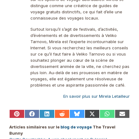
distingue comme une créatrice de guides de
voyage gratuits distinctifs, ce qui fait d’elle une
connaisseuse des voyages locaux.
Surtout lorsqu’il s’agit de festivals, d’activités,
d’événements et de divertissements à Veliko
Tarnovo, Mirela est l’experte incontournable sur
Internet. Si vous recherchez les meilleurs conseils
sur ce qu’il faut faire à Veliko Tarnovo ou si vous
souhaitez plonger au cœur de la scène de
divertissement animée de la ville, ne cherchez pas
plus loin. Au-delà de ses prouesses en matière de
voyages, elle est également une résolveuse de
problèmes et une aspirante passionnée de café.
En savoir plus sur Mirela Letailleur
Share
Share
Share
Share
Share
Share
Share
Share
on
on
on
on
on
on
on
on
Pinterest
Facebook
LinkedIn
Reddit
Bluesky
X
WhatsApp
Email
Articles similaires sur le
blog de voyage
The Travel
(Twitter)
Bunny