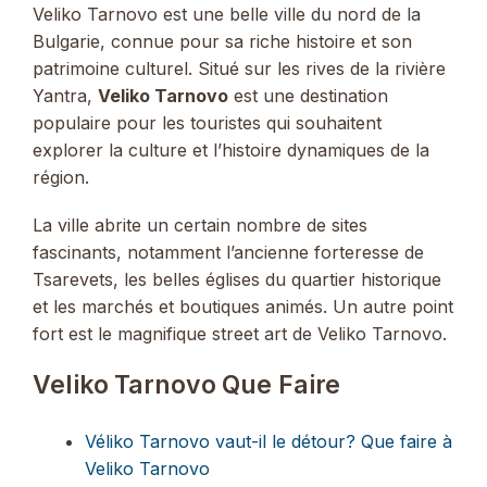
Pinterest
Facebook
LinkedIn
Reddit
Bluesky
X
WhatsApp
Email
Veliko Tarnovo est une belle ville du nord de la
(Twitter)
Bulgarie, connue pour sa riche histoire et son
patrimoine culturel. Situé sur les rives de la rivière
Yantra,
Veliko Tarnovo
est une destination
populaire pour les touristes qui souhaitent
explorer la culture et l’histoire dynamiques de la
région.
La ville abrite un certain nombre de sites
fascinants, notamment l’ancienne forteresse de
Tsarevets, les belles églises du quartier historique
et les marchés et boutiques animés. Un autre point
fort est le magnifique street art de Veliko Tarnovo.
Veliko Tarnovo Que Faire
Véliko Tarnovo vaut-il le détour? Que faire à
Veliko Tarnovo