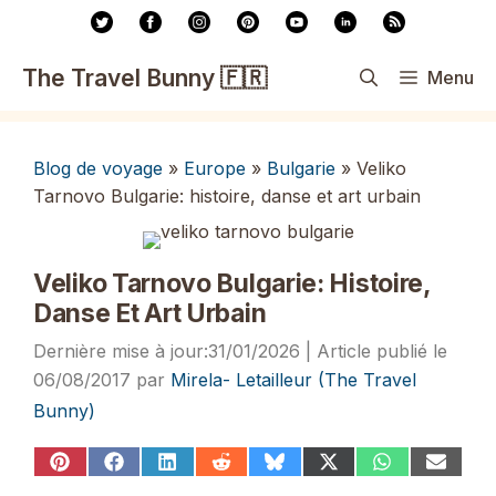
Aller
au
contenu
The Travel Bunny 🇫🇷
Menu
Blog de voyage
»
Europe
»
Bulgarie
»
Veliko
Tarnovo Bulgarie: histoire, danse et art urbain
Veliko Tarnovo Bulgarie: Histoire,
Danse Et Art Urbain
31/01/2026
06/08/2017
par
Mirela- Letailleur (The Travel
Bunny)
Share
Share
Share
Share
Share
Share
Share
Share
on
on
on
on
on
on
on
on