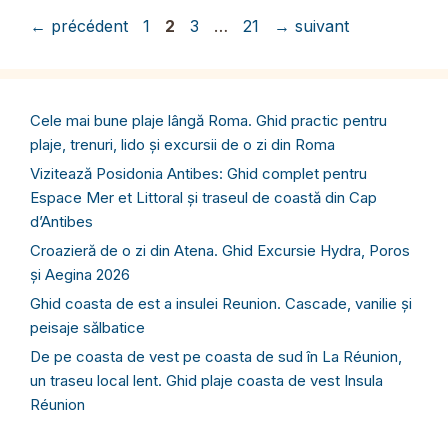
Page
Page
Page
Page
←
précédent
1
2
3
…
21
→
suivant
Cele mai bune plaje lângă Roma. Ghid practic pentru
plaje, trenuri, lido și excursii de o zi din Roma
Vizitează Posidonia Antibes: Ghid complet pentru
Espace Mer et Littoral și traseul de coastă din Cap
d’Antibes
Croazieră de o zi din Atena. Ghid Excursie Hydra, Poros
și Aegina 2026
Ghid coasta de est a insulei Reunion. Cascade, vanilie și
peisaje sălbatice
De pe coasta de vest pe coasta de sud în La Réunion,
un traseu local lent. Ghid plaje coasta de vest Insula
Réunion