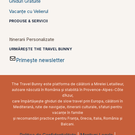
Ghiduri Gratuite
Vacanțe cu Velierul
PRODUSE & SERVICII
Itinerarii Personalizate
URMĂREȘTE THE TRAVEL BUNNY
Primește newsletter
The Travel Bunny este platforma de călătorii a Mirelei Letailleur,
autoare născută în România și stabilită în Provence-Alpes-Côte
d’Azur,
care împărtășește ghiduri de slow travel prin Europa, călătorii în
Mediterană, rute de navigație, itinerarii culturale, sfaturi pentru
vacanțe în familie
și recomandări practice pentru Franța, Grecia, Italia, România și
Balcani.
Politica de Confidențialitate
|
Mențiuni Legale
|