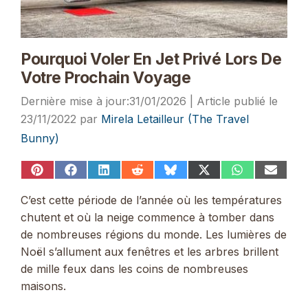
Pourquoi Voler En Jet Privé Lors De
Votre Prochain Voyage
31/01/2026
23/11/2022
par
Mirela Letailleur (The Travel
Bunny)
Share
Share
Share
Share
Share
Share
Share
Share
on
on
on
on
on
on
on
on
Pinterest
Facebook
LinkedIn
Reddit
Bluesky
X
WhatsApp
Email
C’est cette période de l’année où les températures
(Twitter)
chutent et où la neige commence à tomber dans
de nombreuses régions du monde. Les lumières de
Noël s’allument aux fenêtres et les arbres brillent
de mille feux dans les coins de nombreuses
maisons.