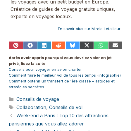
les voyages avec un petit budget en Europe.
Créatrice de guides de voyage gratuits uniques,
experte en voyages locaux.
En savoir plus sur Mirela Letailleur
Share
Share
Share
Share
Share
Share
Share
Share
on
on
on
on
on
on
on
on
Pinterest
Facebook
LinkedIn
Reddit
Bluesky
X
WhatsApp
Email
Après avoir appris pourquoi vous devriez voler en jet
(Twitter)
privé, lisez la suite
Conseils pour voyager en avion charter
Comment faire le meilleur vol de tous les temps (infographie)
Comment obtenir un transfert de 1ère classe – astuces et
stratégies secrètes
Catégories
Conseils de voyage
Étiquettes
Collaboration
,
Conseils de vol
Week-end à Paris : Top 10 des attractions
parisiennes que vous allez adorer