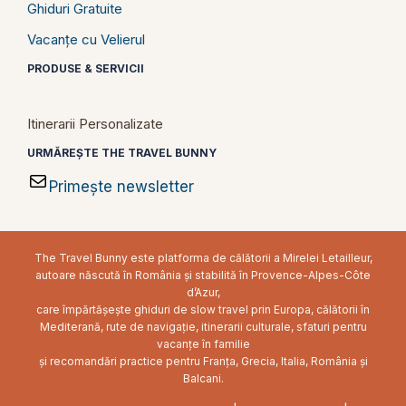
Ghiduri Gratuite
Vacanțe cu Velierul
PRODUSE & SERVICII
Itinerarii Personalizate
URMĂREȘTE THE TRAVEL BUNNY
Primește newsletter
The Travel Bunny este platforma de călătorii a Mirelei Letailleur,
autoare născută în România și stabilită în Provence-Alpes-Côte
d’Azur,
care împărtășește ghiduri de slow travel prin Europa, călătorii în
Mediterană, rute de navigație, itinerarii culturale, sfaturi pentru
vacanțe în familie
și recomandări practice pentru Franța, Grecia, Italia, România și
Balcani.