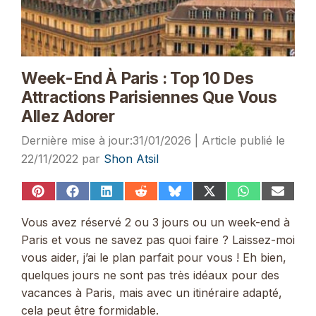
Week-End À Paris : Top 10 Des
Attractions Parisiennes Que Vous
Allez Adorer
31/01/2026
22/11/2022
par
Shon Atsil
Share
Share
Share
Share
Share
Share
Share
Share
on
on
on
on
on
on
on
on
Pinterest
Facebook
LinkedIn
Reddit
Bluesky
X
WhatsApp
Email
Vous avez réservé 2 ou 3 jours ou un week-end à
(Twitter)
Paris et vous ne savez pas quoi faire ? Laissez-moi
vous aider, j’ai le plan parfait pour vous ! Eh bien,
quelques jours ne sont pas très idéaux pour des
vacances à Paris, mais avec un itinéraire adapté,
cela peut être formidable.