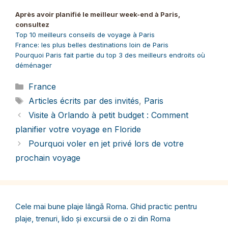
on
on
on
on
on
on
on
on
Pinterest
Facebook
LinkedIn
Reddit
Bluesky
X
WhatsApp
Email
Après avoir planifié le meilleur week-end à Paris,
(Twitter)
consultez
Top 10 meilleurs conseils de voyage à Paris
France: les plus belles destinations loin de Paris
Pourquoi Paris fait partie du top 3 des meilleurs endroits où
déménager
Catégories
France
Étiquettes
Articles écrits par des invités
,
Paris
Visite à Orlando à petit budget : Comment
planifier votre voyage en Floride
Pourquoi voler en jet privé lors de votre
prochain voyage
Cele mai bune plaje lângă Roma. Ghid practic pentru
plaje, trenuri, lido și excursii de o zi din Roma