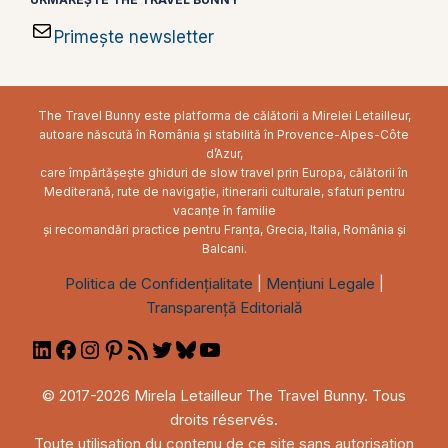
Primește newsletter
The Travel Bunny este platforma de călătorii a Mirelei Letailleur,
autoare născută în România și stabilită în Provence-Alpes-Côte
d’Azur,
care împărtășește ghiduri de slow travel prin Europa, călătorii în
Mediterană, rute de navigație, itinerarii culturale, sfaturi pentru
vacanțe în familie
și recomandări practice pentru Franța, Grecia, Italia, România și
Balcani.
Politica de Confidențialitate
|
Mențiuni Legale
|
Transparență Editorială
LinkedIn
Facebook
Instagram
Pinterest
RSS
Twitter
Bluesky
YouTube
Feed
© 2017-2026 Mirela Letailleur The Travel Bunny. Tous
droits réservés.
Toute utilisation du contenu de ce site sans autorisation