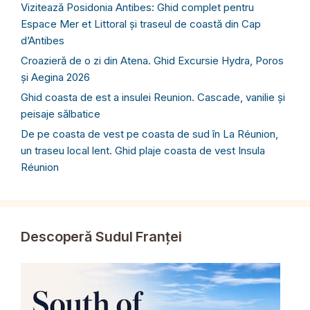
Vizitează Posidonia Antibes: Ghid complet pentru
Espace Mer et Littoral și traseul de coastă din Cap
d’Antibes
Croazieră de o zi din Atena. Ghid Excursie Hydra, Poros
și Aegina 2026
Ghid coasta de est a insulei Reunion. Cascade, vanilie și
peisaje sălbatice
De pe coasta de vest pe coasta de sud în La Réunion,
un traseu local lent. Ghid plaje coasta de vest Insula
Réunion
Descoperă Sudul Franței