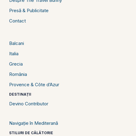
Despre The Travel Bunny
Presă & Publicitate
Contact
Balcani
Italia
Grecia
România
Provence & Côte d’Azur
DESTINAȚII
Devino Contributor
Navigație în Mediterană
STILURI DE CĂLĂTORIE