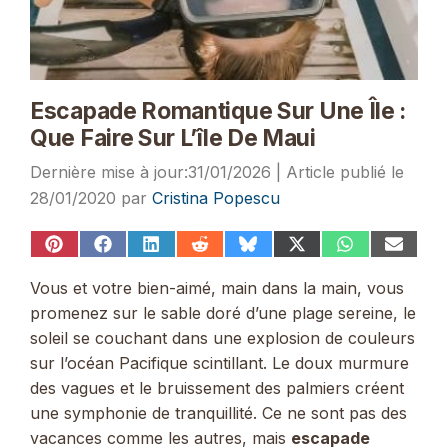
Escapade Romantique Sur Une Île :
Que Faire Sur L’île De Maui
31/01/2026
28/01/2020
par
Cristina Popescu
Share
Share
Share
Share
Share
Share
Share
Share
on
on
on
on
on
on
on
on
Pinterest
Facebook
LinkedIn
Reddit
Bluesky
X
WhatsApp
Email
Vous et votre bien-aimé, main dans la main, vous
(Twitter)
promenez sur le sable doré d’une plage sereine, le
soleil se couchant dans une explosion de couleurs
sur l’océan Pacifique scintillant. Le doux murmure
des vagues et le bruissement des palmiers créent
une symphonie de tranquillité. Ce ne sont pas des
vacances comme les autres, mais
escapade