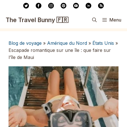
Aller
au
contenu
The Travel Bunny 🇫🇷
Menu
Blog de voyage
»
Amérique du Nord
»
États Unis
»
Escapade romantique sur une île : que faire sur
l’île de Maui