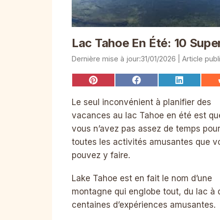
Lac Tahoe En Été: 10 Super
31/01/2026
Share
Share
Share
on
on
on
Pinterest
Facebook
LinkedIn
Le seul inconvénient à planifier des
vacances au lac Tahoe en été est qu
vous n’avez pas assez de temps pou
toutes les activités amusantes que v
pouvez y faire.
Lake Tahoe est en fait le nom d’une
montagne qui englobe tout, du lac à 
centaines d’expériences amusantes.