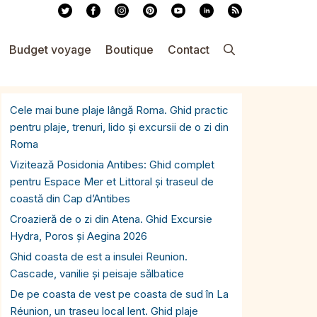
Budget voyage
Boutique
Contact
Cele mai bune plaje lângă Roma. Ghid practic
pentru plaje, trenuri, lido și excursii de o zi din
Roma
Vizitează Posidonia Antibes: Ghid complet
pentru Espace Mer et Littoral și traseul de
coastă din Cap d’Antibes
Croazieră de o zi din Atena. Ghid Excursie
Hydra, Poros și Aegina 2026
Ghid coasta de est a insulei Reunion.
Cascade, vanilie și peisaje sălbatice
De pe coasta de vest pe coasta de sud în La
Réunion, un traseu local lent. Ghid plaje