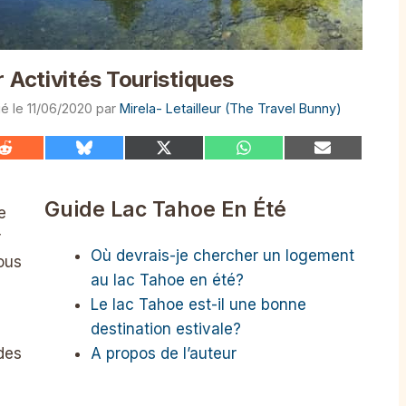
 Activités Touristiques
11/06/2020
par
Mirela- Letailleur (The Travel Bunny)
Share
Share
Share
Share
Share
on
on
on
on
on
Reddit
Bluesky
X
WhatsApp
Email
(Twitter)
Guide Lac Tahoe En Été
e
r
Où devrais-je chercher un logement
ous
au lac Tahoe en été?
Le lac Tahoe est-il une bonne
destination estivale?
A propos de l’auteur
des