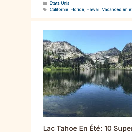
Catégories
États Unis
Étiquettes
Californie
,
Floride
,
Hawaii
,
Vacances en é
Lac Tahoe En Été: 10 Super