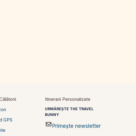
ălătorii
Itinerarii Personalizate
zon
URMĂREȘTE THE TRAVEL
BUNNY
id GPS
Primește newsletter
ite