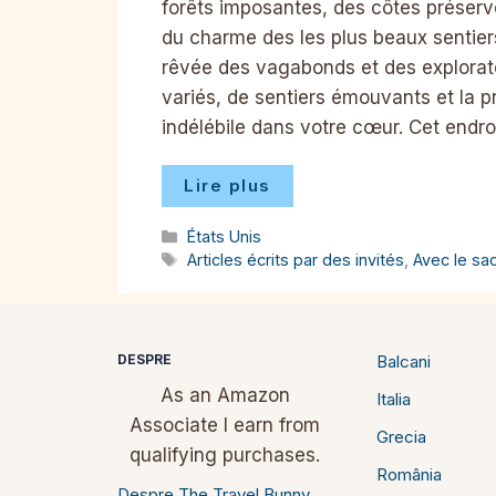
forêts imposantes, des côtes préservée
du charme des les plus beaux sentier
rêvée des vagabonds et des explorat
variés, de sentiers émouvants et la 
indélébile dans votre cœur. Cet endro
Lire plus
Catégories
États Unis
Étiquettes
Articles écrits par des invités
,
Avec le sa
DESPRE
Balcani
As an Amazon
Italia
Associate I earn from
Grecia
qualifying purchases.
România
Despre The Travel Bunny