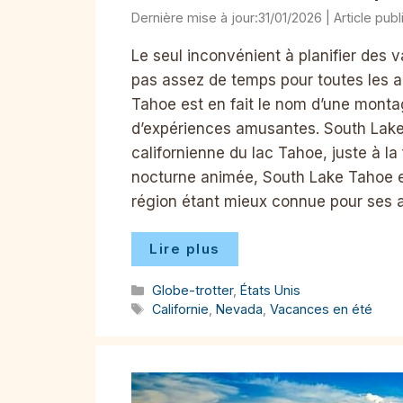
31/01/2026
Le seul inconvénient à planifier des
pas assez de temps pour toutes les a
Tahoe est en fait le nom d’une monta
d’expériences amusantes. South Lake 
californienne du lac Tahoe, juste à la
nocturne animée, South Lake Tahoe e
région étant mieux connue pour ses at
Lire plus
Catégories
Globe-trotter
,
États Unis
Étiquettes
Californie
,
Nevada
,
Vacances en été