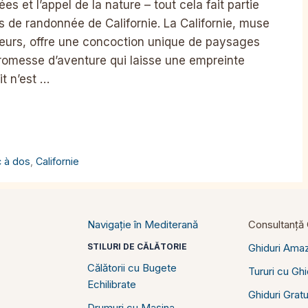
s et l’appel de la nature – tout cela fait partie
s de randonnée de Californie. La Californie, muse
eurs, offre une concoction unique de paysages
promesse d’aventure qui laisse une empreinte
it n’est …
c à dos
,
Californie
Navigație în Mediterană
Consultanță C
STILURI DE CĂLĂTORIE
Ghiduri Ama
Călătorii cu Bugete
Tururi cu Gh
Echilibrate
Ghiduri Gratu
Drumuri cu Mașina