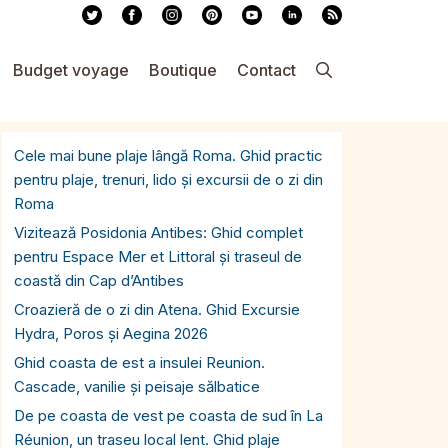
Budget voyage
Boutique
Contact
Cele mai bune plaje lângă Roma. Ghid practic
pentru plaje, trenuri, lido și excursii de o zi din
Roma
Vizitează Posidonia Antibes: Ghid complet
pentru Espace Mer et Littoral și traseul de
coastă din Cap d’Antibes
Croazieră de o zi din Atena. Ghid Excursie
Hydra, Poros și Aegina 2026
Ghid coasta de est a insulei Reunion.
Cascade, vanilie și peisaje sălbatice
De pe coasta de vest pe coasta de sud în La
Réunion, un traseu local lent. Ghid plaje