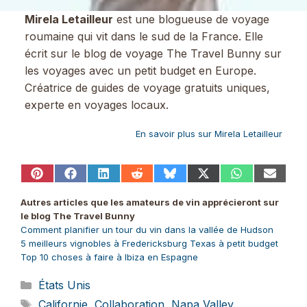
Mirela Letailleur
est une blogueuse de voyage
roumaine qui vit dans le sud de la France. Elle
écrit sur le blog de voyage The Travel Bunny sur
les voyages avec un petit budget en Europe.
Créatrice de guides de voyage gratuits uniques,
experte en voyages locaux.
En savoir plus sur Mirela Letailleur
Share
Share
Share
Share
Share
Share
Share
Share
on
on
on
on
on
on
on
on
Pinterest
Facebook
LinkedIn
Reddit
Bluesky
X
WhatsApp
Email
Autres articles que les amateurs de vin apprécieront sur
(Twitter)
le blog The Travel Bunny
Comment planifier un tour du vin dans la vallée de Hudson
5 meilleurs vignobles à Fredericksburg Texas à petit budget
Top 10 choses à faire à Ibiza en Espagne
Catégories
États Unis
Étiquettes
Californie
,
Collaboration
,
Napa Valley