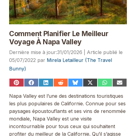
Comment Planifier Le Meilleur
Voyage À Napa Valley
31/01/2026
05/07/2022
par
Mirela Letailleur (The Travel
Bunny)
Share
Share
Share
Share
Share
Share
Share
Share
on
on
on
on
on
on
on
on
Pinterest
Facebook
LinkedIn
Reddit
Bluesky
X
WhatsApp
Email
Napa Valley est l’une des destinations touristiques
(Twitter)
les plus populaires de Californie. Connue pour ses
paysages époustouflants et ses vins de renommée
mondiale, Napa Valley est une visite
incontournable pour tous ceux qui souhaitent
profiter du meilleur de la Californie. Qu’il s’agisse