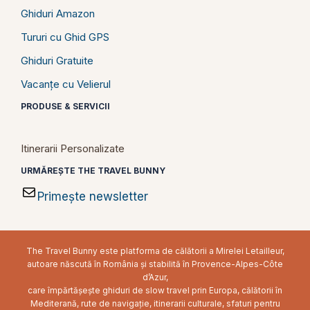
Ghiduri Amazon
Tururi cu Ghid GPS
Ghiduri Gratuite
Vacanțe cu Velierul
PRODUSE & SERVICII
Itinerarii Personalizate
URMĂREȘTE THE TRAVEL BUNNY
Primește newsletter
The Travel Bunny este platforma de călătorii a Mirelei Letailleur,
autoare născută în România și stabilită în Provence-Alpes-Côte
d’Azur,
care împărtășește ghiduri de slow travel prin Europa, călătorii în
Mediterană, rute de navigație, itinerarii culturale, sfaturi pentru