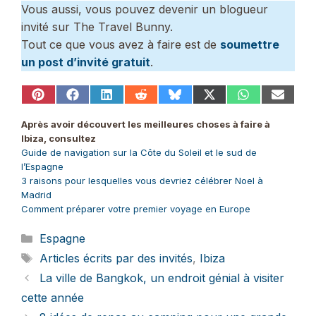
Vous aussi, vous pouvez devenir un blogueur
invité sur The Travel Bunny.
Tout ce que vous avez à faire est de
soumettre
un post d’invité gratuit
.
Share
Share
Share
Share
Share
Share
Share
Share
on
on
on
on
on
on
on
on
Pinterest
Facebook
LinkedIn
Reddit
Bluesky
X
WhatsApp
Email
Après avoir découvert les meilleures choses à faire à
(Twitter)
Ibiza, consultez
Guide de navigation sur la Côte du Soleil et le sud de
l’Espagne
3 raisons pour lesquelles vous devriez célébrer Noel à
Madrid
Comment préparer votre premier voyage en Europe
Catégories
Espagne
Étiquettes
Articles écrits par des invités
,
Ibiza
La ville de Bangkok, un endroit génial à visiter
cette année