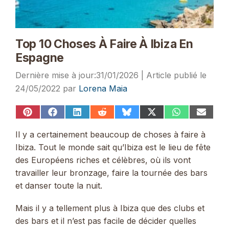
Top 10 Choses À Faire À Ibiza En
Espagne
31/01/2026
24/05/2022
par
Lorena Maia
Share
Share
Share
Share
Share
Share
Share
Share
on
on
on
on
on
on
on
on
Pinterest
Facebook
LinkedIn
Reddit
Bluesky
X
WhatsApp
Email
Il y a certainement beaucoup de choses à faire à
(Twitter)
Ibiza. Tout le monde sait qu’Ibiza est le lieu de fête
des Européens riches et célèbres, où ils vont
travailler leur bronzage, faire la tournée des bars
et danser toute la nuit.
Mais il y a tellement plus à Ibiza que des clubs et
des bars et il n’est pas facile de décider quelles