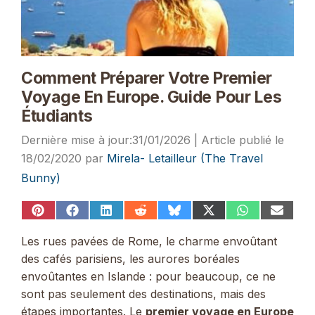
Comment Préparer Votre Premier
Voyage En Europe. Guide Pour Les
Étudiants
31/01/2026
18/02/2020
par
Mirela- Letailleur (The Travel
Bunny)
Share
Share
Share
Share
Share
Share
Share
Share
on
on
on
on
on
on
on
on
Pinterest
Facebook
LinkedIn
Reddit
Bluesky
X
WhatsApp
Email
Les rues pavées de Rome, le charme envoûtant
(Twitter)
des cafés parisiens, les aurores boréales
envoûtantes en Islande : pour beaucoup, ce ne
sont pas seulement des destinations, mais des
étapes importantes. Le
premier voyage en Europe