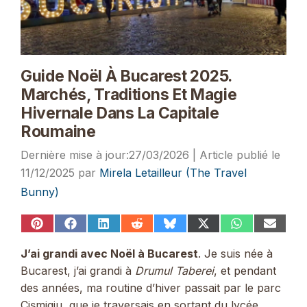
Guide Noël À Bucarest 2025.
Marchés, Traditions Et Magie
Hivernale Dans La Capitale
Roumaine
27/03/2026
11/12/2025
par
Mirela Letailleur (The Travel
Bunny)
Share
Share
Share
Share
Share
Share
Share
Share
on
on
on
on
on
on
on
on
Pinterest
Facebook
LinkedIn
Reddit
Bluesky
X
WhatsApp
Email
J’ai grandi avec Noël à Bucarest
. Je suis née à
(Twitter)
Bucarest, j’ai grandi à
Drumul Taberei
, et pendant
des années, ma routine d’hiver passait par le parc
Cişmigiu, que je traversais en sortant du lycée