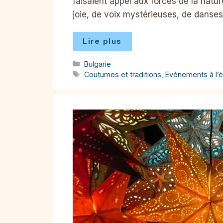
faisaient appel aux forces de la natu
joie, de voix mystérieuses, de danse
Lire plus
Catégories
Bulgarie
Étiquettes
Coutumes et traditions
,
Evénements à l’é