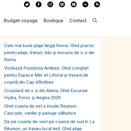
Budget voyage
Boutique
Contact
Cele mai bune plaje lângă Roma. Ghid practic
pentru plaje, trenuri, lido și excursii de o zi din
Roma
Vizitează Posidonia Antibes: Ghid complet
pentru Espace Mer et Littoral și traseul de
coastă din Cap d’Antibes
Croazieră de o zi din Atena. Ghid Excursie
Hydra, Poros și Aegina 2026
Ghid coasta de est a insulei Reunion.
Cascade, vanilie și peisaje sălbatice
De pe coasta de vest pe coasta de sud în La
Réunion, un traseu local lent. Ghid plaje