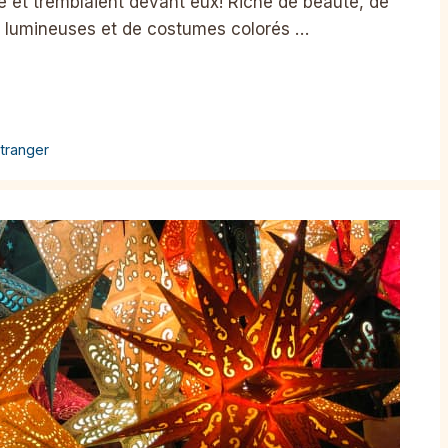
re et tremblaient devant eux! Riche de beauté, de
s lumineuses et de costumes colorés …
tranger