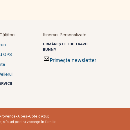
ălătorii
Itinerarii Personalizate
zon
URMĂREȘTE THE TRAVEL
BUNNY
id GPS
Primește newsletter
ite
elierul
RVICII
în Provence-Alpes-Côte d’Azur,
e, sfaturi pentru vacanțe în familie