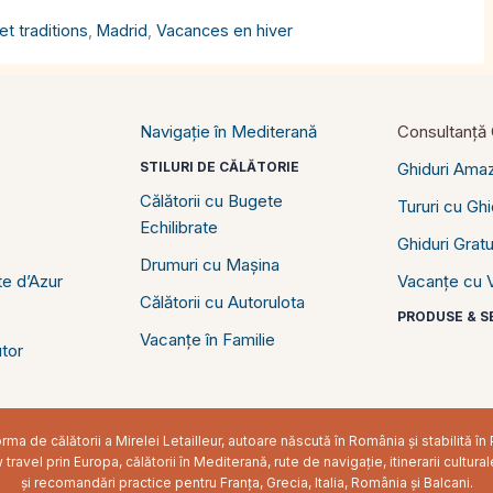
t traditions
,
Madrid
,
Vacances en hiver
Navigație în Mediterană
Consultanță C
STILURI DE CĂLĂTORIE
Ghiduri Ama
Călătorii cu Bugete
Tururi cu Gh
Echilibrate
Ghiduri Gratu
Drumuri cu Mașina
e d’Azur
Vacanțe cu V
Călătorii cu Autorulota
PRODUSE & SE
Vacanțe în Familie
tor
ma de călătorii a Mirelei Letailleur, autoare născută în România și stabilită 
ravel prin Europa, călătorii în Mediterană, rute de navigație, itinerarii cultural
și recomandări practice pentru Franța, Grecia, Italia, România și Balcani.