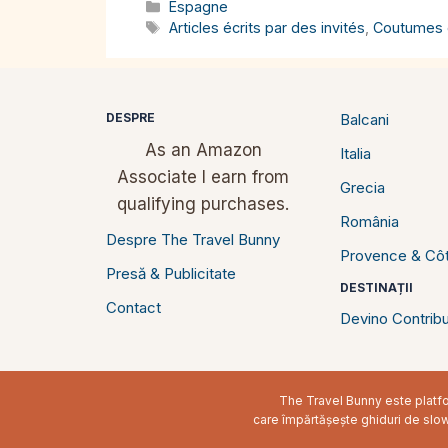
Catégories
Espagne
Étiquettes
Articles écrits par des invités
,
Coutumes e
DESPRE
Balcani
As an Amazon
Italia
Associate I earn from
Grecia
qualifying purchases.
România
Despre The Travel Bunny
Provence & Côt
Presă & Publicitate
DESTINAȚII
Contact
Devino Contribu
The Travel Bunny este platfor
care împărtășește ghiduri de slow t