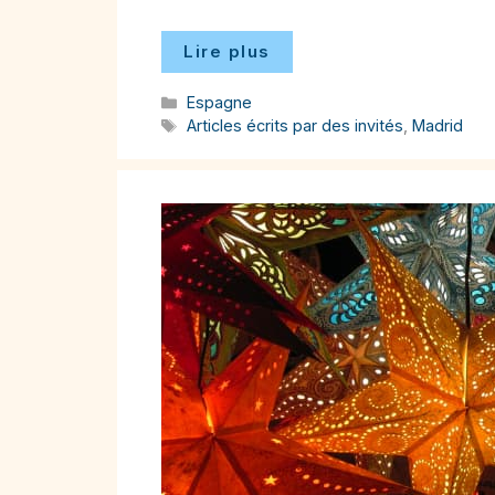
Lire plus
Catégories
Espagne
Étiquettes
Articles écrits par des invités
,
Madrid