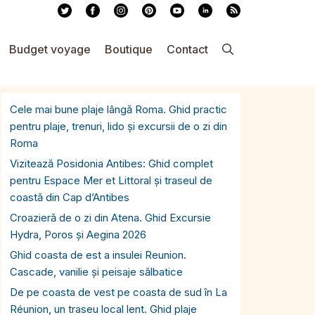
Budget voyage
Boutique
Contact
Cele mai bune plaje lângă Roma. Ghid practic
pentru plaje, trenuri, lido și excursii de o zi din
Roma
Vizitează Posidonia Antibes: Ghid complet
pentru Espace Mer et Littoral și traseul de
coastă din Cap d’Antibes
Croazieră de o zi din Atena. Ghid Excursie
Hydra, Poros și Aegina 2026
Ghid coasta de est a insulei Reunion.
Cascade, vanilie și peisaje sălbatice
De pe coasta de vest pe coasta de sud în La
Réunion, un traseu local lent. Ghid plaje