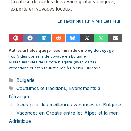
Créatrice de guides de voyage gratuits uniques,
experte en voyages locaux.
En savoir plus sur Mirela Letailleur
Share
Share
Share
Share
Share
Share
Share
Share
on
on
on
on
on
on
on
on
Pinterest
Facebook
LinkedIn
Reddit
Bluesky
X
WhatsApp
Email
Autres articles que je recommande du
blog de voyage
(Twitter)
Top 5 des conseils de voyage en Bulgarie
Visitez les villes de la côte bulgare (avec carte)
Attractions et sites touristiques à Balchik, Bulgarie
Catégories
Bulgarie
Étiquettes
Coutumes et traditions
,
Evénements à
l’étranger
Idées pour les meilleures vacances en Bulgarie
Vacances en Croatie entre les Alpes et la mer
Adriatique