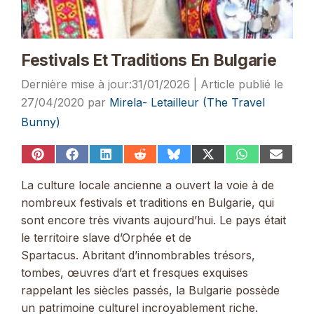
Festivals Et Traditions En Bulgarie
31/01/2026
27/04/2020
par
Mirela- Letailleur (The Travel
Bunny)
Share
Share
Share
Share
Share
Share
Share
Share
on
on
on
on
on
on
on
on
Pinterest
Facebook
LinkedIn
Reddit
Bluesky
X
WhatsApp
Email
La culture locale ancienne a ouvert la voie à de
(Twitter)
nombreux festivals et traditions en Bulgarie, qui
sont encore très vivants aujourd’hui. Le pays était
le territoire slave d’Orphée et de
Spartacus. Abritant d’innombrables trésors,
tombes, œuvres d’art et fresques exquises
rappelant les siècles passés, la Bulgarie possède
un patrimoine culturel incroyablement riche.