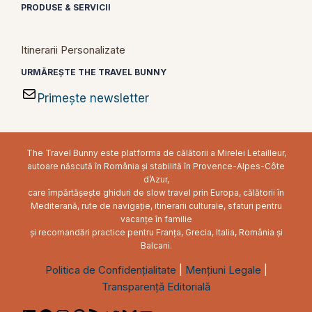
PRODUSE & SERVICII
Itinerarii Personalizate
URMĂREȘTE THE TRAVEL BUNNY
Primește newsletter
The Travel Bunny este platforma de călătorii a Mirelei Letailleur,
autoare născută în România și stabilită în Provence-Alpes-Côte
d’Azur,
care împărtășește ghiduri de slow travel prin Europa, călătorii în
Mediterană, rute de navigație, itinerarii culturale, sfaturi pentru
vacanțe în familie
și recomandări practice pentru Franța, Grecia, Italia, România și
Balcani.
Politica de Confidențialitate
|
Mențiuni Legale
|
Transparență Editorială