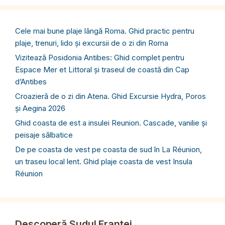
Cele mai bune plaje lângă Roma. Ghid practic pentru
plaje, trenuri, lido și excursii de o zi din Roma
Vizitează Posidonia Antibes: Ghid complet pentru
Espace Mer et Littoral și traseul de coastă din Cap
d’Antibes
Croazieră de o zi din Atena. Ghid Excursie Hydra, Poros
și Aegina 2026
Ghid coasta de est a insulei Reunion. Cascade, vanilie și
peisaje sălbatice
De pe coasta de vest pe coasta de sud în La Réunion,
un traseu local lent. Ghid plaje coasta de vest Insula
Réunion
Descoperă Sudul Franței