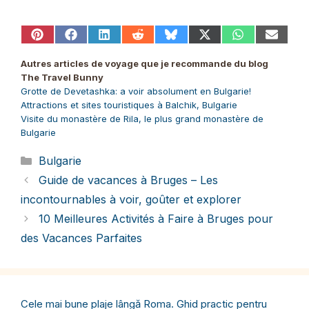
Share
Share
Share
Share
Share
Share
Share
Share
on
on
on
on
on
on
on
on
Pinterest
Facebook
LinkedIn
Reddit
Bluesky
X
WhatsApp
Email
Autres articles de voyage que je recommande du blog
(Twitter)
The Travel Bunny
Grotte de Devetashka: a voir absolument en Bulgarie!
Attractions et sites touristiques à Balchik, Bulgarie
Visite du monastère de Rila, le plus grand monastère de
Bulgarie
Catégories
Bulgarie
Guide de vacances à Bruges – Les
incontournables à voir, goûter et explorer
10 Meilleures Activités à Faire à Bruges pour
des Vacances Parfaites
Cele mai bune plaje lângă Roma. Ghid practic pentru