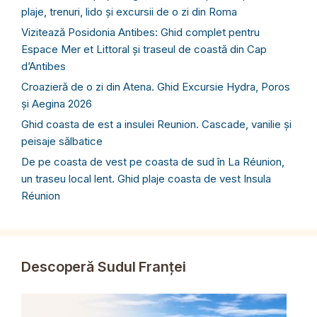
plaje, trenuri, lido și excursii de o zi din Roma
Vizitează Posidonia Antibes: Ghid complet pentru
Espace Mer et Littoral și traseul de coastă din Cap
d’Antibes
Croazieră de o zi din Atena. Ghid Excursie Hydra, Poros
și Aegina 2026
Ghid coasta de est a insulei Reunion. Cascade, vanilie și
peisaje sălbatice
De pe coasta de vest pe coasta de sud în La Réunion,
un traseu local lent. Ghid plaje coasta de vest Insula
Réunion
Descoperă Sudul Franței