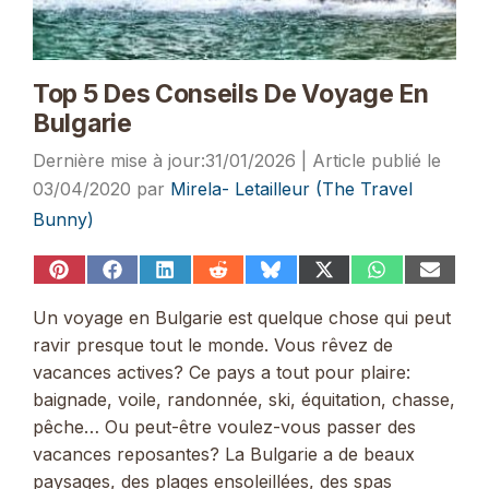
Top 5 Des Conseils De Voyage En
Bulgarie
31/01/2026
03/04/2020
par
Mirela- Letailleur (The Travel
Bunny)
Share
Share
Share
Share
Share
Share
Share
Share
on
on
on
on
on
on
on
on
Pinterest
Facebook
LinkedIn
Reddit
Bluesky
X
WhatsApp
Email
Un voyage en Bulgarie est quelque chose qui peut
(Twitter)
ravir presque tout le monde. Vous rêvez de
vacances actives? Ce pays a tout pour plaire:
baignade, voile, randonnée, ski, équitation, chasse,
pêche… Ou peut-être voulez-vous passer des
vacances reposantes? La Bulgarie a de beaux
paysages, des plages ensoleillées, des spas