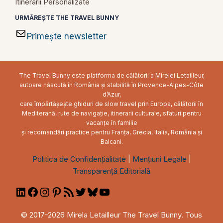
Itinerarii Personalizate
URMĂREȘTE THE TRAVEL BUNNY
Primește newsletter
The Travel Bunny este platforma de călătorii a Mirelei Letailleur,
autoare născută în România și stabilită în Provence-Alpes-Côte
d’Azur,
care împărtășește ghiduri de slow travel prin Europa, călătorii în
Mediterană, rute de navigație, itinerarii culturale, sfaturi pentru
vacanțe în familie
și recomandări practice pentru Franța, Grecia, Italia, România și
Balcani.
Politica de Confidențialitate
|
Mențiuni Legale
|
Transparență Editorială
LinkedIn
Facebook
Instagram
Pinterest
RSS
Twitter
Bluesky
YouTube
Feed
© 2017-2026 Mirela Letailleur The Travel Bunny. Tous