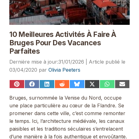
10 Meilleures Activités À Faire À
Bruges Pour Des Vacances
Parfaites
31/01/2026
03/04/2020
par
Olivia Peeters
Share
Share
Share
Share
Share
Share
Share
Share
on
on
on
on
on
on
on
on
Pinterest
Facebook
LinkedIn
Reddit
Bluesky
X
WhatsApp
Email
Bruges, surnommée la Venise du Nord, occupe
(Twitter)
une place particulière au cœur de la Flandre. Se
promener dans cette ville, c’est comme remonter
le temps. Ici, l’architecture médiévale, les canaux
paisibles et les traditions séculaires s’entrelacent
d’une manière à la fois authentique et envoûtante.