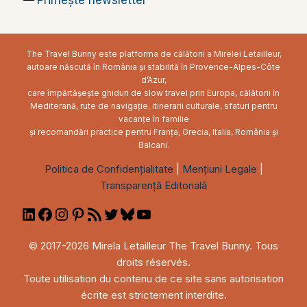
The Travel Bunny este platforma de călătorii a Mirelei Letailleur,
autoare născută în România și stabilită în Provence-Alpes-Côte
d’Azur,
care împărtășește ghiduri de slow travel prin Europa, călătorii în
Mediterană, rute de navigație, itinerarii culturale, sfaturi pentru
vacanțe în familie
și recomandări practice pentru Franța, Grecia, Italia, România și
Balcani.
Politica de Confidențialitate
|
Mențiuni Legale
|
Transparență Editorială
LinkedIn
Facebook
Instagram
Pinterest
RSS
Twitter
Bluesky
YouTube
Feed
© 2017-2026 Mirela Letailleur The Travel Bunny. Tous
droits réservés.
Toute utilisation du contenu de ce site sans autorisation
écrite est strictement interdite.