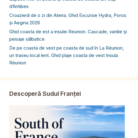
d’Antibes
Croazieră de o zi din Atena. Ghid Excursie Hydra, Poros
și Aegina 2026
Ghid coasta de est a insulei Reunion. Cascade, vanilie și
peisaje sălbatice
De pe coasta de vest pe coasta de sud în La Réunion,
un traseu local lent. Ghid plaje coasta de vest Insula
Réunion
Descoperă Sudul Franței