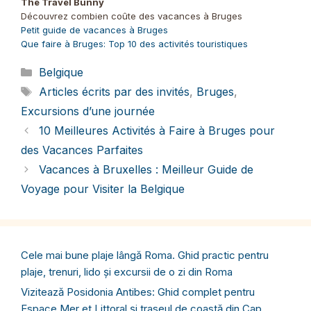
The Travel Bunny
Découvrez combien coûte des vacances à Bruges
Petit guide de vacances à Bruges
Que faire à Bruges: Top 10 des activités touristiques
Catégories
Belgique
Étiquettes
Articles écrits par des invités
,
Bruges
,
Excursions d’une journée
10 Meilleures Activités à Faire à Bruges pour
des Vacances Parfaites
Vacances à Bruxelles : Meilleur Guide de
Voyage pour Visiter la Belgique
Cele mai bune plaje lângă Roma. Ghid practic pentru
plaje, trenuri, lido și excursii de o zi din Roma
Vizitează Posidonia Antibes: Ghid complet pentru
Espace Mer et Littoral și traseul de coastă din Cap