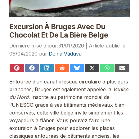
Excursion À Bruges Avec Du
Chocolat Et De La Bière Belge
31/01/2026
06/04/2020
par
Doina Văduva
Share
Share
Share
Share
Share
Share
Share
Share
on
on
on
on
on
on
on
on
Pinterest
Facebook
LinkedIn
Reddit
Bluesky
X
WhatsApp
Email
Entourée d’un canal presque circulaire à plusieurs
(Twitter)
branches, Bruges est également appelée la
Venise
du Nord
. Inscrite au patrimoine mondial de
l’UNESCO grâce à ses bâtiments médiévaux bien
conservés, cette ville belge invite simplement les
voyageurs à flâner. Vous pouvez faire une
excursion à Bruges pour explorer les places
classiques entourées de bâtiments anciens, les