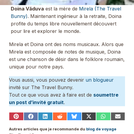
Doina Văduva
est la mère de
Mirela (The Travel
Bunny)
. Maintenant ingénieur à la retraite, Doina
profite du temps libre nouvellement découvert
pour lire et explorer le monde.
Mirela et Doina ont des noms musicaux. Alors que
Mirela est composée de notes de musique, Doina
est une chanson de désir dans le folklore roumain,
unique pour notre pays.
Vous aussi, vous pouvez devenir
un blogueur
invité sur The Travel Bunny.
Tout ce que vous avez à faire est de
soumettre
un post d’invité gratuit
.
Share
Share
Share
Share
Share
Share
Share
Share
on
on
on
on
on
on
on
on
Pinterest
Facebook
LinkedIn
Reddit
Bluesky
X
WhatsApp
Email
Autres articles que je recommande du
blog de voyage
(Twitter)