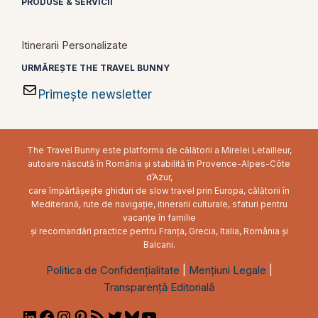
PRODUSE & SERVICII
Itinerarii Personalizate
URMĂREȘTE THE TRAVEL BUNNY
Primește newsletter
The Travel Bunny este platforma de călătorii a Mirelei Letailleur,
autoare născută în România și stabilită în Provence-Alpes-Côte
d’Azur,
care împărtășește ghiduri de slow travel prin Europa, călătorii în
Mediterană, rute de navigație, itinerarii culturale, sfaturi pentru
vacanțe în familie
și recomandări practice pentru Franța, Grecia, Italia, România și
Balcani.
Politica de Confidențialitate
|
Mențiuni Legale
|
Transparență Editorială
LinkedIn
Facebook
Instagram
Pinterest
RSS
Twitter
Bluesky
YouTube