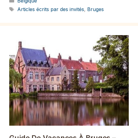
Belgique
Étiquettes
Articles écrits par des invités
,
Bruges
Guide De Vacances À Bruges –