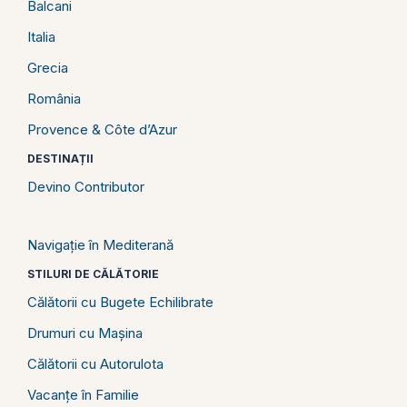
Balcani
Italia
Grecia
România
Provence & Côte d’Azur
DESTINAȚII
Devino Contributor
Navigație în Mediterană
STILURI DE CĂLĂTORIE
Călătorii cu Bugete Echilibrate
Drumuri cu Mașina
Călătorii cu Autorulota
Vacanțe în Familie