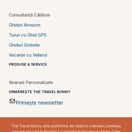
Consultanță Călătorii
Ghiduri Amazon
Tururi cu Ghid GPS
Ghiduri Gratuite
Vacanțe cu Velierul
PRODUSE & SERVICII
Itinerarii Personalizate
URMĂREȘTE THE TRAVEL BUNNY
Primește newsletter
The Travel Bunny este platforma de călătorii a Mirelei Letailleur,
autoare născută în România și stabilită în Provence-Alpes-Côte