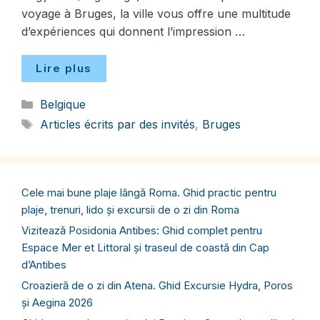
voyage à Bruges, la ville vous offre une multitude
d’expériences qui donnent l’impression …
Lire plus
Catégories
Belgique
Étiquettes
Articles écrits par des invités
,
Bruges
Cele mai bune plaje lângă Roma. Ghid practic pentru
plaje, trenuri, lido și excursii de o zi din Roma
Vizitează Posidonia Antibes: Ghid complet pentru
Espace Mer et Littoral și traseul de coastă din Cap
d’Antibes
Croazieră de o zi din Atena. Ghid Excursie Hydra, Poros
și Aegina 2026