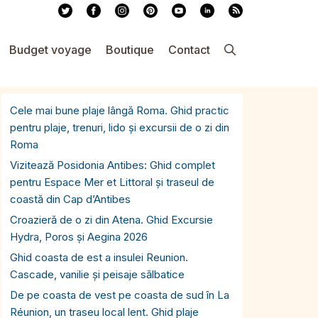
Budget voyage
Boutique
Contact
Cele mai bune plaje lângă Roma. Ghid practic
pentru plaje, trenuri, lido și excursii de o zi din
Roma
Vizitează Posidonia Antibes: Ghid complet
pentru Espace Mer et Littoral și traseul de
coastă din Cap d’Antibes
Croazieră de o zi din Atena. Ghid Excursie
Hydra, Poros și Aegina 2026
Ghid coasta de est a insulei Reunion.
Cascade, vanilie și peisaje sălbatice
De pe coasta de vest pe coasta de sud în La
Réunion, un traseu local lent. Ghid plaje