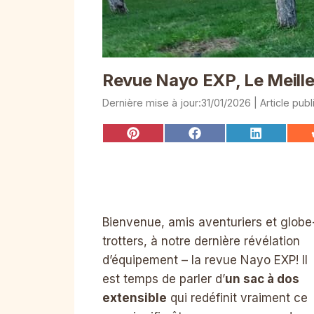
Revue Nayo EXP, Le Meille
31/01/2026
Share
Share
Share
on
on
on
Pinterest
Facebook
LinkedIn
Bienvenue, amis aventuriers et globe
trotters, à notre dernière révélation
d’équipement – la revue Nayo EXP! Il
est temps de parler d’
un sac à dos
extensible
qui redéfinit vraiment ce