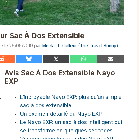
ur Sac À Dos Extensible
26/09/2019
par
Mirela- Letailleur (The Travel Bunny)
Share
Share
Share
Share
Share
on
on
on
on
on
Reddit
Bluesky
X
WhatsApp
Email
Avis Sac À Dos Extensible Nayo
(Twitter)
EXP
L’incroyable Nayo EXP: plus qu’un simple
-
sac à dos extensible
Un examen détaillé du Nayo EXP
Le Nayo EXP: un sac à dos intelligent qui
se transforme en quelques secondes
Voyager avec le sac à dos Nayo EXP