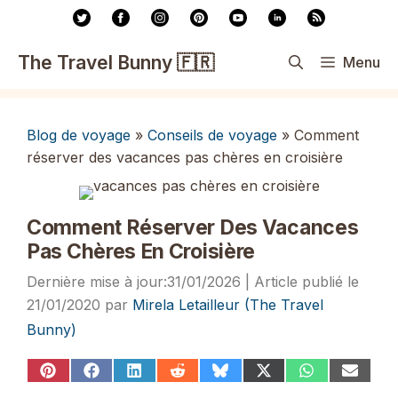
Aller
au
contenu
The Travel Bunny 🇫🇷
Menu
Blog de voyage
»
Conseils de voyage
»
Comment
réserver des vacances pas chères en croisière
Comment Réserver Des Vacances
Pas Chères En Croisière
31/01/2026
21/01/2020
par
Mirela Letailleur (The Travel
Bunny)
Share
Share
Share
Share
Share
Share
Share
Share
on
on
on
on
on
on
on
on