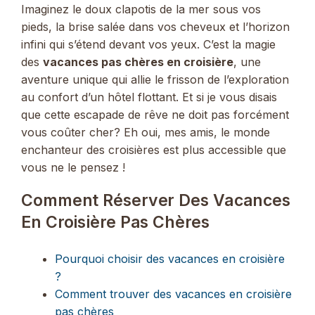
Pinterest
Facebook
LinkedIn
Reddit
Bluesky
X
WhatsApp
Email
Imaginez le doux clapotis de la mer sous vos
(Twitter)
pieds, la brise salée dans vos cheveux et l’horizon
infini qui s’étend devant vos yeux. C’est la magie
des
vacances pas chères en croisière
, une
aventure unique qui allie le frisson de l’exploration
au confort d’un hôtel flottant. Et si je vous disais
que cette escapade de rêve ne doit pas forcément
vous coûter cher? Eh oui, mes amis, le monde
enchanteur des croisières est plus accessible que
vous ne le pensez !
Comment Réserver Des Vacances
En Croisière Pas Chères
Pourquoi choisir des vacances en croisière
?
Comment trouver des vacances en croisière
pas chères