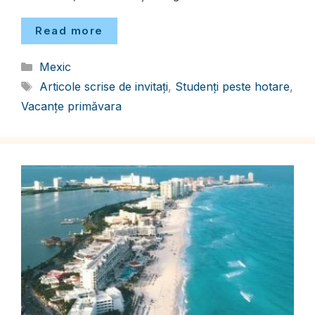
Read more
Categorii
Mexic
Etichete
Articole scrise de invitați
,
Studenți peste hotare
,
Vacanțe primăvara