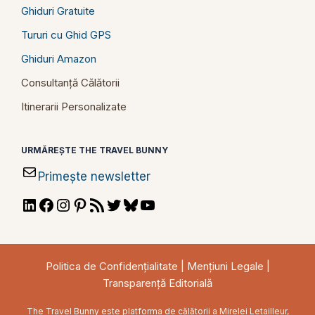
Ghiduri Gratuite
Tururi cu Ghid GPS
Ghiduri Amazon
Consultanță Călătorii
Itinerarii Personalizate
URMĂREȘTE THE TRAVEL BUNNY
Primește newsletter
LinkedIn
Facebook
Instagram
Pinterest
RSS
Twitter
Bluesky
YouTube
Feed
Politica de Confidențialitate
|
Mențiuni Legale
|
Transparență Editorială
The Travel Bunny este platforma de călătorii a Mirelei Letailleur,