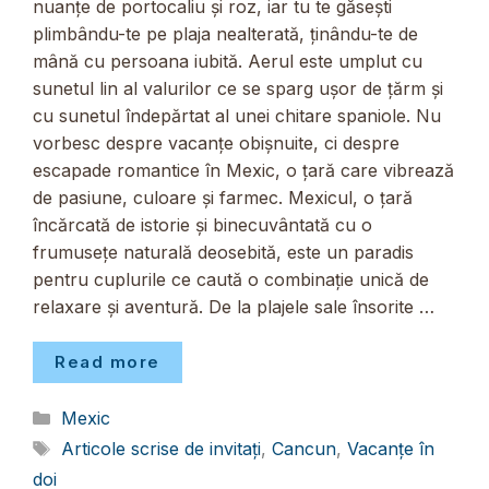
nuanțe de portocaliu și roz, iar tu te găsești
plimbându-te pe plaja nealterată, ținându-te de
mână cu persoana iubită. Aerul este umplut cu
sunetul lin al valurilor ce se sparg ușor de țărm și
cu sunetul îndepărtat al unei chitare spaniole. Nu
vorbesc despre vacanțe obișnuite, ci despre
escapade romantice în Mexic, o țară care vibrează
de pasiune, culoare și farmec. Mexicul, o țară
încărcată de istorie și binecuvântată cu o
frumusețe naturală deosebită, este un paradis
pentru cuplurile ce caută o combinație unică de
relaxare și aventură. De la plajele sale însorite …
Read more
Categorii
Mexic
Etichete
Articole scrise de invitați
,
Cancun
,
Vacanțe în
doi