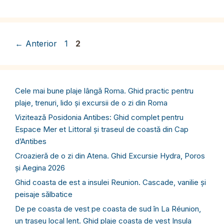
Pagina
Pagina
←
Anterior
1
2
Cele mai bune plaje lângă Roma. Ghid practic pentru
plaje, trenuri, lido și excursii de o zi din Roma
Vizitează Posidonia Antibes: Ghid complet pentru
Espace Mer et Littoral și traseul de coastă din Cap
d’Antibes
Croazieră de o zi din Atena. Ghid Excursie Hydra, Poros
și Aegina 2026
Ghid coasta de est a insulei Reunion. Cascade, vanilie și
peisaje sălbatice
De pe coasta de vest pe coasta de sud în La Réunion,
un traseu local lent. Ghid plaje coasta de vest Insula