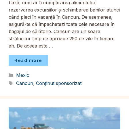
bază, cum ar fi cumpărarea alimentelor,
rezervarea excursiilor și schimbarea banilor atunci
când pleci în vacanță în Cancun. De asemenea,
asigură-te că împachetezi toate cele necesare în
bagajul de călătorie. Cancun are un soare
strălucitor timp de aproape 250 de zile în fiecare
an. De aceea este …
Read more
Categorii
Mexic
Etichete
Cancun
,
Conținut sponsorizat