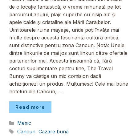
de o locație fantastică, o vreme minunată pe tot
parcursul anului, plaje superbe cu nisip alb și
apele calde și cristaline ale Mării Caraibelor.
Uimitoarele ruine mayașe, unde poți învăța mai
multe despre această fascinantă cultură antică,
sunt distinctive pentru zona Cancun. Notă: Unele
dintre linkurile de mai jos sunt linkuri către ofertele
partenerilor mei. Aceasta înseamnă că, fără
costuri suplimentare pentru tine, The Travel
Bunny va câștiga un mic comision dacă
achiziționezi un produs. Mulțumesc! Cele mai bune
hoteluri din Cancun, …
Read more
Categorii
Mexic
Etichete
Cancun
,
Cazare bună