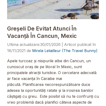
Greșeli De Evitat Atunci În
Vacanță În Cancun, Mexic
30/01/2026
18/11/2021
de
Mirela Letailleur (The Travel Bunny)
Apele turcoaz și nisipurile albe din Cancun, un
cunoscut oraș de pe litoral în Mexic, sunt
principalele atracții turistice. O cercetare adecvată
ar face vacanța în Caraibe mai
plăcută. Planificarea necorespunzătoare duce
adesea la oportunități ratate și la irosirea banilor
câștigați cu greu. Este posibil să nu te confrunți cu
vreo problemă dacă planifici câteva aspecte de