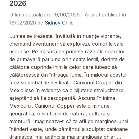
2026
19/06/2026
18/02/2020
de
Sidney Child
Lumea se trezește, învăluită în nuanțe vibrante,
chemând aventurierii să exploreze comorile sale
ascunse. Pe măsură ce primele raze ale soarelui
de primăvară pătrund prin ceața iernii, dorința de
călătorie cuprinde inimile celor care iubesc să
călătorească din întreaga lume. În mijlocul acestui
mozaic global de destinații, Canionul Copper din
Mexic iese în evidență ca o bijuterie strălucitoare,
așteptând să fie descoperită. Ascuns în inima
Mexicului, Canionul Copper este o minune
geografică, o simfonie de natură, cultură și
aventură. Imaginează-ți că te afli pe marginea unei
întinderi vaste, unde pământul a sculptat canioane
dramatice, mai adânci și mai grandioase chiar …