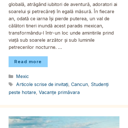
globală, atrăgând iubitori de aventură, adoratori ai
soarelui și petrecăreți în egală măsură. În fiecare
an, odată ce iarna își pierde puterea, un val de
călători tineri inundă acest paradis mexican,
transformându-l într-un loc unde amintirile prind
viață sub soarele arzător și sub luminile
petrecerilor nocturne. …
Read more
Categorii
Mexic
Etichete
Articole scrise de invitați
,
Cancun
,
Studenți
peste hotare
,
Vacanțe primăvara