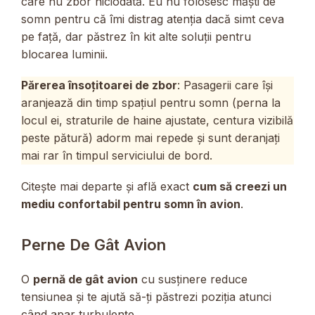
care nu zbor niciodată. Eu nu folosesc măști de
somn pentru că îmi distrag atenția dacă simt ceva
pe față, dar păstrez în kit alte soluții pentru
blocarea luminii.
Părerea însoțitoarei de zbor
: Pasagerii care își
aranjează din timp spațiul pentru somn (perna la
locul ei, straturile de haine ajustate, centura vizibilă
peste pătură) adorm mai repede și sunt deranjați
mai rar în timpul serviciului de bord.
Citește mai departe și află exact
cum să creezi un
mediu confortabil pentru somn în avion
.
Perne De Gât Avion
O
pernă de gât avion
cu susținere reduce
tensiunea și te ajută să-ți păstrezi poziția atunci
când apar turbulențe.