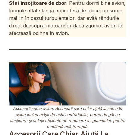
Sfat însoțitoare de zbor
: Pentru dormi bine avion,
locurile aflate lângă aripi oferă de obicei un somn
mai lin în cazul turbulențelor, dar evită rândurile
direct deasupra motoarelor dacă zgomot avion îți
afectează odihna în avion.
Accesorii somn avion. Accesorii care chiar ajută la somn în
avion includ măști de ochi confortabile, perne de gât cu
susținere și soluții eficiente de reducere a zgomotului, pentru
o odihnă neîntreruptă.
Accesorii Care Chiar Ajută La