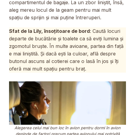
compartimentul de bagaje. La un zbor liniștit, însă,
aleg mereu locul de la geam pentru mai mult
spațiu de sprijin și mai puține întreruperi.
Sfat de la Lily, însoțitoare de bord
: Caută locuri
departe de bucătărie și toalete ca să eviți lumina și
zgomotul bruște. În multe avioane, partea din față
e mai liniștită. Și dacă ești la culoar, află despre
butonul ascuns al cotierei care o lasă în jos și îți
oferă mai mult spațiu pentru braț.
Alegerea celui mai bun loc în avion pentru dormi în avion
depinde de factori precum partea avionului mai potrivită