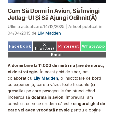
Cum Să Dormi În Avion, Să Învingi
Jetlag-Ul Și Să Ajungi Odihnit(ă)
14/12/2025
04/04/2019
de
Lily Madden
Share
X
Share
Share
Share
Facebook
Pinterest
WhatsApp
on
(Twitter)
on
on
on
Share
Email
on
A dormi bine la 11.000 de metri nu ține de noroc,
ci de strategie.
În acest ghid de zbor, am
colaborat cu
Lily Madden
, o însoțitoare de bord
cu experiență, care a văzut toate trucurile (și
greșelile) pe care pasagerii le fac atunci când
încearcă să
doarmă în avion
. Împreună, am
construit ceea ce credem că este
singurul ghid de
care vei avea vreodată nevoie
pentru a obține