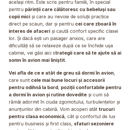
același ritm. Este scris pentru familii, în special
pentru
părinții care călătoresc cu bebeluși sau
copii mici
și care au nevoie de soluții practice
direct pe scaun, dar și pentru
cei care zboară în
interes de afaceri
și caută confort specific clasei
lor. Și dacă ești un pasager anxios, care are
dificultăți să se relaxeze după ce se închide ușa
cabinei, vei găsi aici s
trategii care să te ajute să ai
somn în avion mai liniștit
.
Vei afla de ce e atât de greu să dormi în avion
,
care sunt
cele mai bune locuri și accesorii
pentru odihnă la bord
,
poziții confortabile pentru
a dormi în avion și rutine dovedite
și cum să
rămâi adormit în ciuda zgomotului, turbulențelor și
anunțurilor din cabină. Vom acoperi atât
trucuri
pentru clasa economică
, cât și confortul de lux
pentru business și first class,
sfaturi sezoniere