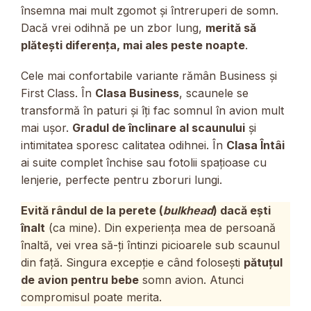
însemna mai mult zgomot și întreruperi de somn.
Dacă vrei odihnă pe un zbor lung,
merită să
plătești diferența, mai ales peste noapte
.
Cele mai confortabile variante rămân Business și
First Class. În
Clasa Business
, scaunele se
transformă în paturi și îți fac somnul în avion mult
mai ușor.
Gradul de înclinare al scaunului
și
intimitatea sporesc calitatea odihnei. În
Clasa Întâi
ai suite complet închise sau fotolii spațioase cu
lenjerie, perfecte pentru zboruri lungi.
Evită rândul de la perete (
bulkhead
) dacă ești
înalt
(ca mine). Din experiența mea de persoană
înaltă, vei vrea să-ți întinzi picioarele sub scaunul
din față. Singura excepție e când folosești
pătuțul
de avion pentru bebe
somn avion. Atunci
compromisul poate merita.