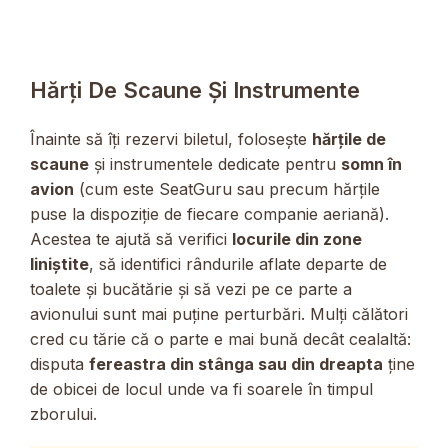
Hărți De Scaune Și Instrumente
Înainte să îți rezervi biletul, folosește
hărțile de
scaune
și instrumentele dedicate pentru
somn în
avion
(cum este SeatGuru sau precum hărțile
puse la dispoziție de fiecare companie aeriană).
Acestea te ajută să verifici
locurile din zone
liniștite
, să identifici rândurile aflate departe de
toalete și bucătărie și să vezi pe ce parte a
avionului sunt mai puține perturbări. Mulți călători
cred cu tărie că o parte e mai bună decât cealaltă:
disputa
fereastra din stânga sau din dreapta
ține
de obicei de locul unde va fi soarele în timpul
zborului.