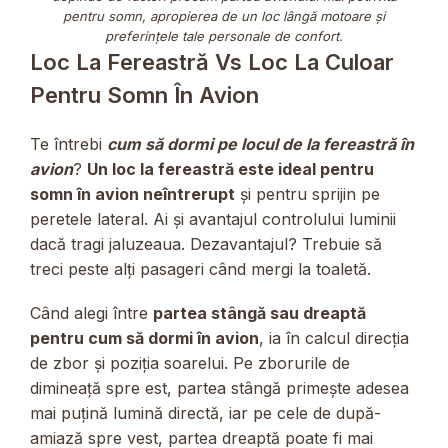
pentru somn, apropierea de un loc lângă motoare și
preferințele tale personale de confort.
Loc La Fereastră Vs Loc La Culoar
Pentru Somn În Avion
Te întrebi
cum să dormi pe locul de la fereastră în
avion
?
Un loc la fereastră este ideal pentru
somn în avion neîntrerupt
și pentru sprijin pe
peretele lateral. Ai și avantajul controlului luminii
dacă tragi jaluzeaua. Dezavantajul? Trebuie să
treci peste alți pasageri când mergi la toaletă.
Când alegi între
partea stângă sau dreaptă
pentru cum să dormi în avion
, ia în calcul direcția
de zbor și poziția soarelui. Pe zborurile de
dimineață spre est, partea stângă primește adesea
mai puțină lumină directă, iar pe cele de după-
amiază spre vest, partea dreaptă poate fi mai