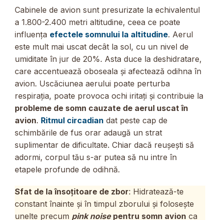
Cabinele de avion sunt presurizate la echivalentul
a 1.800-2.400 metri altitudine, ceea ce poate
influența
efectele somnului la altitudine
. Aerul
este mult mai uscat decât la sol, cu un nivel de
umiditate în jur de 20%. Asta duce la deshidratare,
care accentuează oboseala și afectează odihna în
avion. Uscăciunea aerului poate perturba
respirația, poate provoca ochi iritați și contribuie la
probleme de somn cauzate de aerul uscat în
avion
.
Ritmul circadian
dat peste cap de
schimbările de fus orar adaugă un strat
suplimentar de dificultate. Chiar dacă reușești să
adormi, corpul tău s-ar putea să nu intre în
etapele profunde de odihnă.
Sfat de la însoțitoare de zbor
: Hidratează-te
constant înainte și în timpul zborului și folosește
unelte precum
pink noise
pentru somn avion
ca