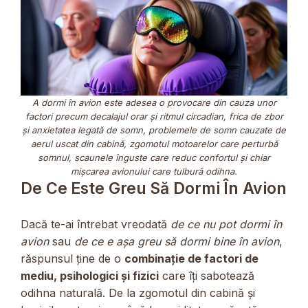
A dormi în avion este adesea o provocare din cauza unor
factori precum decalajul orar și ritmul circadian, frica de zbor
și anxietatea legată de somn, problemele de somn cauzate de
aerul uscat din cabină, zgomotul motoarelor care perturbă
somnul, scaunele înguste care reduc confortul și chiar
mișcarea avionului care tulbură odihna.
De Ce Este Greu Să Dormi În Avion
Dacă te-ai întrebat vreodată
de ce nu pot dormi în
avion
sau
de ce e așa greu să dormi bine în avion
,
răspunsul ține de o
combinație de factori de
mediu, psihologici și fizici
care îți sabotează
odihna naturală. De la zgomotul din cabină și