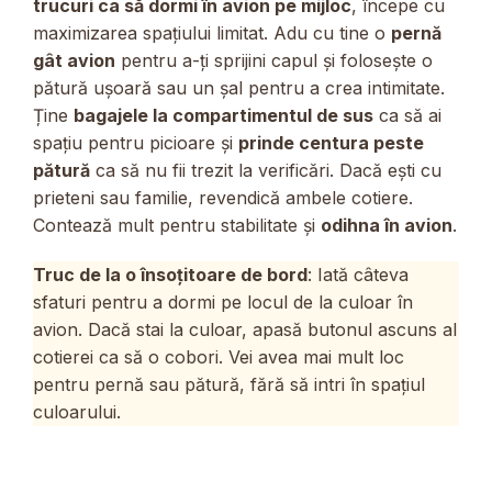
trucuri ca să dormi în avion pe mijloc
, începe cu
maximizarea spațiului limitat. Adu cu tine o
pernă
gât avion
pentru a-ți sprijini capul și folosește o
pătură ușoară sau un șal pentru a crea intimitate.
Ține
bagajele la compartimentul de sus
ca să ai
spațiu pentru picioare și
prinde centura peste
pătură
ca să nu fii trezit la verificări. Dacă ești cu
prieteni sau familie, revendică ambele cotiere.
Contează mult pentru stabilitate și
odihna în avion
.
Truc de la o însoțitoare de bord
: Iată câteva
sfaturi pentru a dormi pe locul de la culoar în
avion. Dacă stai la culoar, apasă butonul ascuns al
cotierei ca să o cobori. Vei avea mai mult loc
pentru pernă sau pătură, fără să intri în spațiul
culoarului.