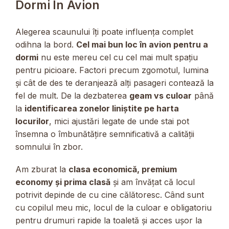
Dormi În Avion
Alegerea scaunului îți poate influența complet
odihna la bord.
Cel mai bun loc în avion pentru a
dormi
nu este mereu cel cu cel mai mult spațiu
pentru picioare. Factori precum zgomotul, lumina
și cât de des te deranjează alți pasageri contează la
fel de mult. De la dezbaterea
geam vs culoar
până
la
identificarea zonelor liniștite pe harta
locurilor
, mici ajustări legate de unde stai pot
însemna o îmbunătățire semnificativă a calității
somnului în zbor.
Am zburat la
clasa economică, premium
economy și prima clasă
și am învățat că locul
potrivit depinde de cu cine călătoresc. Când sunt
cu copilul meu mic, locul de la culoar e obligatoriu
pentru drumuri rapide la toaletă și acces ușor la