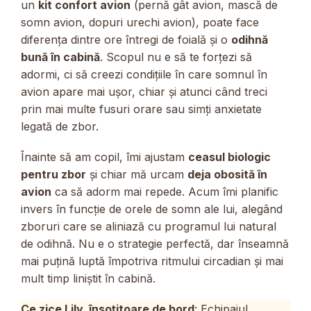
un
kit confort avion
(pernă gât avion, mască de
somn avion, dopuri urechi avion), poate face
diferența dintre ore întregi de foială și o
odihnă
bună în cabină
. Scopul nu e să te forțezi să
adormi, ci să creezi condițiile în care somnul în
avion apare mai ușor, chiar și atunci când treci
prin mai multe fusuri orare sau simți anxietate
legată de zbor.
Înainte să am copil, îmi ajustam
ceasul biologic
pentru zbor
și chiar mă urcam
deja obosită în
avion
ca să adorm mai repede. Acum îmi planific
invers în funcție de orele de somn ale lui, alegând
zboruri care se aliniază cu programul lui natural
de odihnă. Nu e o strategie perfectă, dar înseamnă
mai puțină luptă împotriva ritmului circadian și mai
mult timp liniștit în cabină.
Ce zice Lily, însoțitoare de bord
: Echipajul