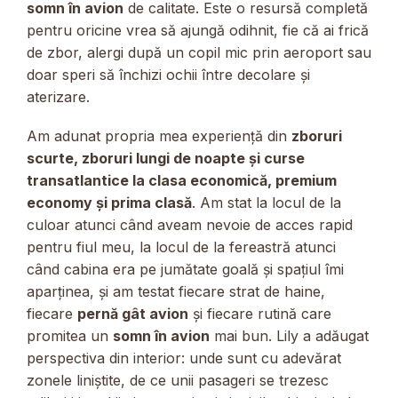
somn în avion
de calitate. Este o resursă completă
pentru oricine vrea să ajungă odihnit, fie că ai frică
de zbor, alergi după un copil mic prin aeroport sau
doar speri să închizi ochii între decolare și
aterizare.
Am adunat propria mea experiență din
zboruri
scurte, zboruri lungi de noapte și curse
transatlantice la clasa economică, premium
economy și prima clasă
. Am stat la locul de la
culoar atunci când aveam nevoie de acces rapid
pentru fiul meu, la locul de la fereastră atunci
când cabina era pe jumătate goală și spațiul îmi
aparținea, și am testat fiecare strat de haine,
fiecare
pernă gât avion
și fiecare rutină care
promitea un
somn în avion
mai bun. Lily a adăugat
perspectiva din interior: unde sunt cu adevărat
zonele liniștite, de ce unii pasageri se trezesc