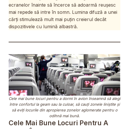
ecranelor înainte să încerce să adoarmă reușesc
mai repede să intre în somn. Lumina difuză a unei
cărți stimulează mult mai puțin creierul decât
dispozitivele cu lumină albastră.
Cele mai bune locuri pentru a dormi în avion înseamnă să alegi
între confortul la geam sau la culoar, să cauți zonele liniștite și
să eviți locurile din apropierea zonelor aglomerate pentru o
odihnă mai bună.
Cele Mai Bune Locuri Pentru A