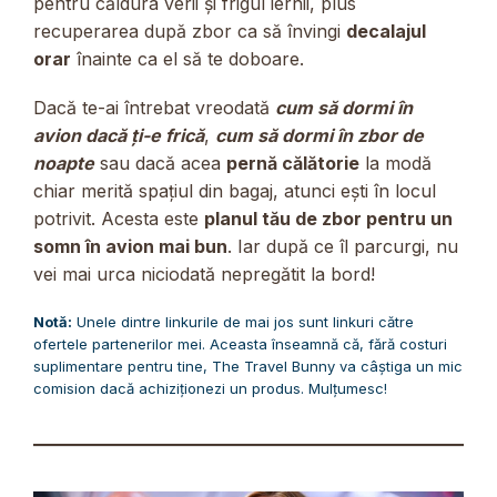
pentru căldura verii și frigul iernii, plus
recuperarea după zbor ca să învingi
decalajul
orar
înainte ca el să te doboare.
Dacă te-ai întrebat vreodată
cum să dormi în
avion dacă ți-e frică
,
cum să dormi în zbor de
noapte
sau dacă acea
pernă călătorie
la modă
chiar merită spațiul din bagaj, atunci ești în locul
potrivit. Acesta este
planul tău de zbor pentru un
somn în avion mai bun
. Iar după ce îl parcurgi, nu
vei mai urca niciodată nepregătit la bord!
Notă:
Unele dintre linkurile de mai jos sunt linkuri către
ofertele partenerilor mei. Aceasta înseamnă că, fără costuri
suplimentare pentru tine, The Travel Bunny va câștiga un mic
comision dacă achiziționezi un produs. Mulțumesc!