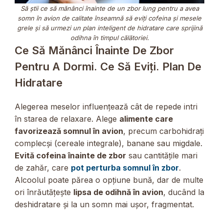
Să știi ce să mănânci înainte de un zbor lung pentru a avea
somn în avion de calitate înseamnă să eviți cofeina și mesele
grele și să urmezi un plan inteligent de hidratare care sprijină
odihna în timpul călătoriei.
Ce Să Mănânci Înainte De Zbor
Pentru A Dormi. Ce Să Eviți. Plan De
Hidratare
Alegerea meselor influențează cât de repede intri
în starea de relaxare. Alege
alimente care
favorizează somnul în avion
, precum carbohidrați
complecși (cereale integrale), banane sau migdale.
Evită cofeina înainte de zbor
sau cantitățile mari
de zahăr, care
pot perturba somnul în zbor
.
Alcoolul poate părea o opțiune bună, dar de multe
ori înrăutățește
lipsa de odihnă în avion
, ducând la
deshidratare și la un somn mai ușor, fragmentat.