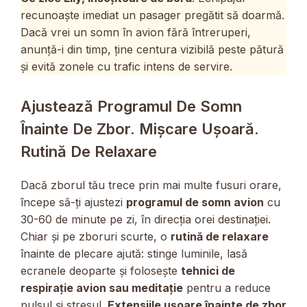
recunoaște imediat un pasager pregătit să doarmă.
Dacă vrei un somn în avion fără întreruperi,
anunță-i din timp, ține centura vizibilă peste pătură
și evită zonele cu trafic intens de servire.
Ajustează Programul De Somn
Înainte De Zbor. Mișcare Ușoară.
Rutină De Relaxare
Dacă zborul tău trece prin mai multe fusuri orare,
începe să-ți ajustezi
programul de somn avion
cu
30-60 de minute pe zi, în direcția orei destinației.
Chiar și pe zboruri scurte, o
rutină de relaxare
înainte de plecare ajută: stinge luminile, lasă
ecranele deoparte și folosește
tehnici de
respirație avion sau meditație
pentru a reduce
pulsul și stresul.
Extensiile ușoare înainte de zbor