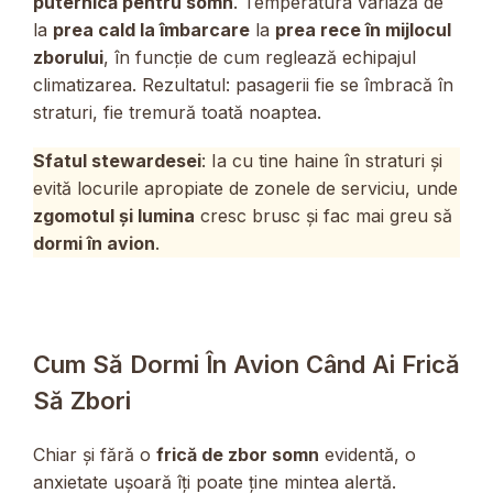
puternică pentru somn
. Temperatura variază de
la
prea cald la îmbarcare
la
prea rece în mijlocul
zborului
, în funcție de cum reglează echipajul
climatizarea. Rezultatul: pasagerii fie se îmbracă în
straturi, fie tremură toată noaptea.
Sfatul stewardesei
: Ia cu tine haine în straturi și
evită locurile apropiate de zonele de serviciu, unde
zgomotul și lumina
cresc brusc și fac mai greu să
dormi în avion
.
Cum Să Dormi În Avion Când Ai Frică
Să Zbori
Chiar și fără o
frică de zbor somn
evidentă, o
anxietate ușoară îți poate ține mintea alertă.