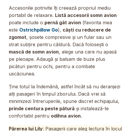
Accesoriile potrivite îți creează propriul mediu
portabil de relaxare.
Listă accesorii somn avion
poate include o
pernă gât avion
(favorita mea
este
Ostrichpillow Go
),
căști cu reducere de
zgomot
, șosete compresive și un fular sau un
strat subțire pentru căldură. Dacă folosești o
mască de somn avion
, alege una care nu apasă
pe pleoape. Adaugă și balsam de buze plus
picături pentru ochi, pentru a combate
uscăciunea.
Ține totul la îndemână, astfel încât să nu deranjezi
alți pasageri în timpul zborului. Dacă vrei să
minimizezi întreruperile, spune discret echipajului,
prinde centura peste pătură
și instalează-te
confortabil pentru
odihna avion
.
Părerea lui Lily
: Pasagerii care aleg lectura în locul