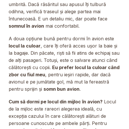
umbrită. Dacă răsăritul sau apusul îți tulbură
odihna, verifică traseul și alege partea mai
întunecoasă. E un detaliu mic, dar poate face
somnul în avion
mai confortabil.
A doua opțiune bună pentru dormi în avion este
locul la culoar
, care îți oferă acces ușor la baie și
la bagaje. Din păcate, riști să fii atins de echipaj sau
de alți pasageri. Totuși, este o salvare atunci când
călătorești cu copii.
Eu prefer locul la culoar când
zbor cu fiul meu
, pentru ieșiri rapide, dar dacă
avionul e pe jumătate gol, mă mut la fereastră
pentru sprijin și
somn bun avion
.
Cum să dormi pe locul din mijloc în avion?
Locul
de la mijloc este rareori alegerea ideală, cu
excepția cazului în care călătorești alături de
persoane cunoscute pe ambele părți. Pentru