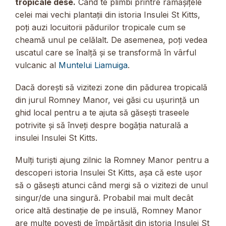
tropicale dese.
Când te plimbi printre rămășițele
celei mai vechi plantații din istoria Insulei St Kitts,
poți auzi locuitorii pădurilor tropicale cum se
cheamă unul pe celălalt. De asemenea, poți vedea
uscatul care se înalță și se transformă în vârful
vulcanic al
Muntelui Liamuiga
.
Dacă dorești să vizitezi zone din pădurea tropicală
din jurul Romney Manor, vei găsi cu ușurință un
ghid local pentru a te ajuta să găsești traseele
potrivite și să înveți despre bogăția naturală a
insulei Insulei St Kitts.
Mulți turiști ajung zilnic la Romney Manor pentru a
descoperi istoria Insulei St Kitts, așa că este ușor
să o găsești atunci când mergi să o vizitezi de unul
singur/de una singură. Probabil mai mult decât
orice altă destinație de pe insulă, Romney Manor
are multe povești de împărtășit din istoria Insulei St