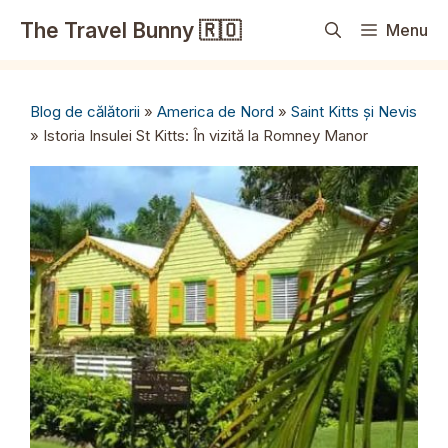
Sari
The Travel Bunny 🇷🇴
Menu
la
conținut
Blog de călătorii
»
America de Nord
»
Saint Kitts și Nevis
»
Istoria Insulei St Kitts: În vizită la Romney Manor