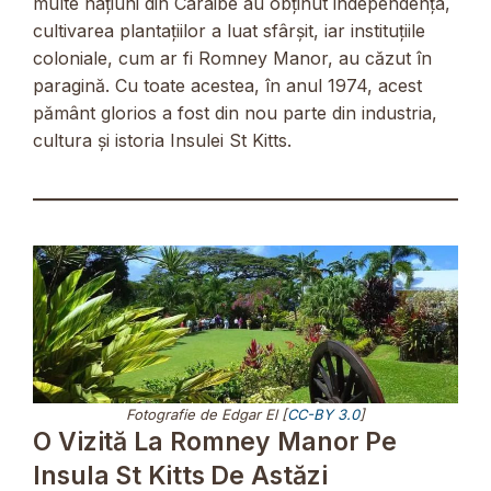
multe națiuni din Caraibe au obținut independența,
cultivarea plantațiilor a luat sfârșit, iar instituțiile
coloniale, cum ar fi Romney Manor, au căzut în
paragină. Cu toate acestea, în anul 1974, acest
pământ glorios a fost din nou parte din industria,
cultura și istoria Insulei St Kitts.
Fotografie de Edgar El [
CC-BY 3.0
]
O Vizită La Romney Manor Pe
Insula St Kitts De Astăzi