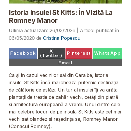
Istoria Insulei St Kitts: În Vizită La
Romney Manor
26/03/2026
06/05/2020
de
Cristina Popescu
Share
X
Share
Share
Share
Facebook
Pinterest
WhatsApp
on
(Twitter)
on
on
on
Share
Email
on
Ca și în cazul vecinilor săi din Caraibe, istoria
insulei St Kitts încă marchează puternic destinația
de călătorie de astăzi. Un tur al insulei îți va arăta
plantații de trestie de zahăr vechi, cetăți din piatră
și arhitectura europeană a vremii. Unul dintre cele
mai celebre locuri de pe insula St Kitts este cel mai
vechi sat olandez și reședința sa, Romney Manor
(Conacul Romney).