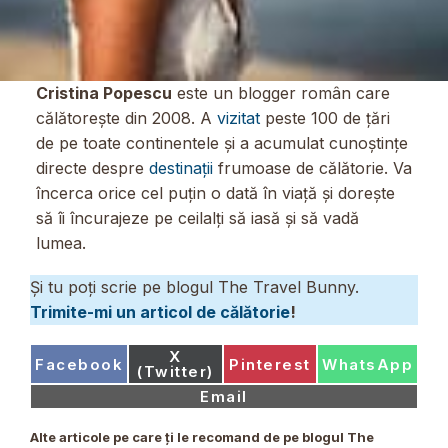
Cristina Popescu
este un blogger român care
călătorește din 2008. A
vizitat
peste 100 de țări
de pe toate continentele și a acumulat cunoștințe
directe despre
destinații
frumoase de călătorie. Va
încerca orice cel puțin o dată în viață și dorește
să îi încurajeze pe ceilalți să iasă și să vadă
lumea.
Și tu poți scrie pe blogul The Travel Bunny.
Trimite-mi un articol de călătorie
!
Share
X
Share
Share
Share
Facebook
Pinterest
WhatsApp
on
(Twitter)
on
on
on
Share
Email
on
Alte articole pe care ți le recomand de pe blogul The