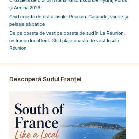
Croazieră de o zi din Atena. Ghid Excursie Hydra, Poros
și Aegina 2026
Ghid coasta de est a insulei Reunion. Cascade, vanilie și
peisaje sălbatice
De pe coasta de vest pe coasta de sud în La Réunion,
un traseu local lent. Ghid plaje coasta de vest Insula
Réunion
Descoperă Sudul Franței