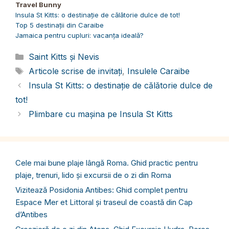
Travel Bunny
Insula St Kitts: o destinație de călătorie dulce de tot!
Top 5 destinații din Caraibe
Jamaica pentru cupluri: vacanța ideală?
Categorii
Saint Kitts și Nevis
Etichete
Articole scrise de invitați
,
Insulele Caraibe
Insula St Kitts: o destinație de călătorie dulce de
tot!
Plimbare cu mașina pe Insula St Kitts
Cele mai bune plaje lângă Roma. Ghid practic pentru
plaje, trenuri, lido și excursii de o zi din Roma
Vizitează Posidonia Antibes: Ghid complet pentru
Espace Mer et Littoral și traseul de coastă din Cap
d’Antibes