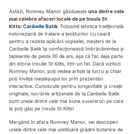
Astăzi, Romney Manor găzduiește
una dintre cele
mai celebre afaceri locale de pe Insula St
Kitts:
Caribelle Batik
. Folosind tehnica tradițională
indoneziană de tratare a țesăturilor cu ceară
pentru a rezista aplicării vopselei, meșterii de la
Caribelle Batik își confecționează îmbrăcămintea și
tapiseriile de peste 30 de ani, așa că fac deja parte
din istoria Insulei St Kitts, într-un fel. Dacă vizitezi
Romney Manor, poți vedea artiștii la lucru și chiar
poți învăța meșteșugul lor prin prezentări
interactive. Cunoscute pentru longevitate și creații
originale, lucrările artizanale de la Caribelle Batik
sunt unele dintre cele mai bune suveniruri pe care
le poți găsi pe Insula St Kitts!
Mergând în afara Romney Manor, vei descoperi
unele dintre cele mai uimitoare grădini botanice de