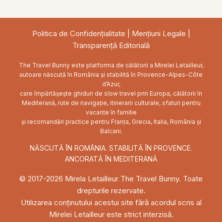
Feed
Politica de Confidențialitate
|
Mențiuni Legale
|
Transparență Editorială
The Travel Bunny este platforma de călătorii a Mirelei Letailleur,
autoare născută în România și stabilită în Provence-Alpes-Côte
d’Azur,
care împărtășește ghiduri de slow travel prin Europa, călătorii în
Mediterană, rute de navigație, itinerarii culturale, sfaturi pentru
vacanțe în familie
și recomandări practice pentru Franța, Grecia, Italia, România și
Balcani.
NĂSCUTĂ ÎN ROMÂNIA. STABILITĂ ÎN PROVENCE.
ANCORATĂ ÎN MEDITERANĂ
© 2017-2026 Mirela Letailleur The Travel Bunny. Toate
drepturile rezervate.
Utilizarea conținutului acestui site fără acordul scris al
Mirelei Letailleur este strict interzisă.