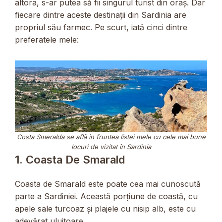
altora, s-ar putea să fii singurul turist din oraș. Dar
fiecare dintre aceste destinații din Sardinia are
propriul său farmec. Pe scurt, iată cinci dintre
preferatele mele:
Costa Smeralda se află în fruntea listei mele cu cele mai bune
locuri de vizitat în Sardinia
1. Coasta De Smarald
Coasta de Smarald este poate cea mai cunoscută
parte a Sardiniei. Această porțiune de coastă, cu
apele sale turcoaz și plajele cu nisip alb, este cu
adevărat uluitoare.