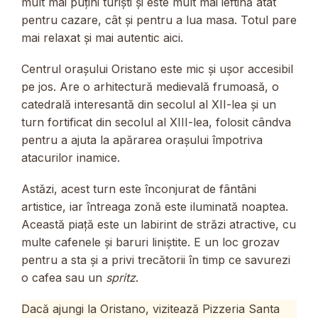
mult mai puțini turiști și este mult mai ieftină atât
pentru cazare, cât și pentru a lua masa. Totul pare
mai relaxat și mai autentic aici.
Centrul orașului Oristano este mic și ușor accesibil
pe jos. Are o arhitectură medievală frumoasă, o
catedrală interesantă din secolul al XII-lea și un
turn fortificat din secolul al XIII-lea, folosit cândva
pentru a ajuta la apărarea orașului împotriva
atacurilor inamice.
Astăzi, acest turn este înconjurat de fântâni
artistice, iar întreaga zonă este iluminată noaptea.
Această piață este un labirint de străzi atractive, cu
multe cafenele și baruri liniștite. E un loc grozav
pentru a sta și a privi trecătorii în timp ce savurezi
o cafea sau un
spritz
.
Dacă ajungi la Oristano, vizitează Pizzeria Santa