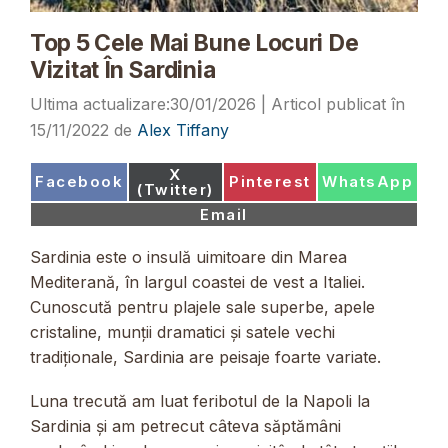
Top 5 Cele Mai Bune Locuri De
Vizitat În Sardinia
30/01/2026
15/11/2022
de
Alex Tiffany
Share
X
Share
Share
Share
Facebook
Pinterest
WhatsApp
on
(Twitter)
on
on
on
Share
Email
on
Sardinia este o insulă uimitoare din Marea
Mediterană, în largul coastei de vest a Italiei.
Cunoscută pentru plajele sale superbe, apele
cristaline, munții dramatici și satele vechi
tradiționale, Sardinia are peisaje foarte variate.
Luna trecută am luat feribotul de la Napoli la
Sardinia și am petrecut câteva săptămâni