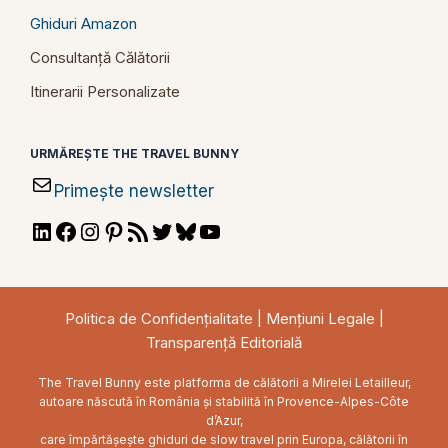
Ghiduri Amazon
Consultanță Călătorii
Itinerarii Personalizate
URMĂREȘTE THE TRAVEL BUNNY
Primește newsletter
LinkedIn
Facebook
Instagram
Pinterest
RSS
Twitter
Bluesky
YouTube
Feed
Politica de Confidențialitate
|
Mențiuni Legale
|
Transparență Editorială
The Travel Bunny este platforma de călătorii a Mirelei Letailleur,
autoare născută în România și stabilită în Provence-Alpes-Côte
d’Azur,
care împărtășește ghiduri de slow travel prin Europa, călătorii în