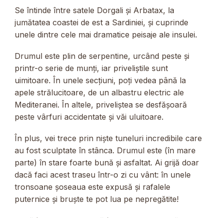
Se întinde între satele Dorgali și Arbatax, la
jumătatea coastei de est a Sardiniei, și cuprinde
unele dintre cele mai dramatice peisaje ale insulei.
Drumul este plin de serpentine, urcând peste și
printr-o serie de munți, iar priveliștile sunt
uimitoare. În unele secțiuni, poți vedea până la
apele strălucitoare, de un albastru electric ale
Mediteranei. În altele, priveliștea se desfășoară
peste vârfuri accidentate și văi uluitoare.
În plus, vei trece prin niște tuneluri incredibile care
au fost sculptate în stânca. Drumul este (în mare
parte) în stare foarte bună și asfaltat. Ai grijă doar
dacă faci acest traseu într-o zi cu vânt: în unele
tronsoane șoseaua este expusă și rafalele
puternice și bruște te pot lua pe nepregătite!