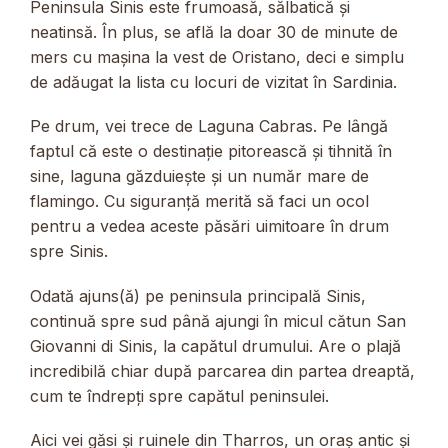
Peninsula Sinis este frumoasă, sălbatică și
neatinsă. În plus, se află la doar 30 de minute de
mers cu mașina la vest de Oristano, deci e simplu
de adăugat la lista cu locuri de vizitat în Sardinia.
Pe drum, vei trece de Laguna Cabras. Pe lângă
faptul că este o destinație pitorească și tihnită în
sine, laguna găzduiește și un număr mare de
flamingo. Cu siguranță merită să faci un ocol
pentru a vedea aceste păsări uimitoare în drum
spre Sinis.
Odată ajuns(ă) pe peninsula principală Sinis,
continuă spre sud până ajungi în micul cătun San
Giovanni di Sinis, la capătul drumului. Are o plajă
incredibilă chiar după parcarea din partea dreaptă,
cum te îndrepți spre capătul peninsulei.
Aici vei găsi și ruinele din Tharros, un oraș antic și