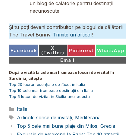
un blog de călătorie pentru destinații
necunoscute.
Și tu poți deveni contribuitor pe blogul de călătorii
The Travel Bunny.
Trimite un articol
!
Share
X
Share
Share
Share
Facebook
Pinterest
WhatsApp
on
(Twitter)
on
on
on
Share
Email
on
După o vizită la cele mai frumoase locuri de vizitat în
Sardinia, citește
Top 20 lucruri esențiale de făcut în Italia
Top 10 cele mai frumoase destinații din Italia
Top 5 locuri de vizitat în Sicilia anul acesta
Categorii
Italia
Etichete
Articole scrise de invitați
,
Mediterană
Top 5 cele mai bune plaje din Milos, Grecia
Excursie de weekend la Paris: Top 10 atracții