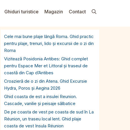
Ghiduri turistice
Magazin
Contact
Cele mai bune plaje lângă Roma. Ghid practic
pentru plaje, trenuri, lido și excursii de o zi din
Roma
Vizitează Posidonia Antibes: Ghid complet
pentru Espace Mer et Littoral și traseul de
coastă din Cap d’Antibes
Croazieră de o zi din Atena. Ghid Excursie
Hydra, Poros și Aegina 2026
Ghid coasta de est a insulei Reunion.
Cascade, vanilie și peisaje sălbatice
De pe coasta de vest pe coasta de sud în La
Réunion, un traseu local lent. Ghid plaje
coasta de vest Insula Réunion