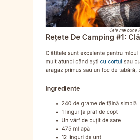
Cele mai bune id
Rețete De Camping #1: Clă
Clătitele sunt excelente pentru micul 
mult atunci când ești
cu cortul
sau cu 
aragaz primus sau un foc de tabără, o t
Ingrediente
240 de grame de făină simplă
1 linguriță praf de copt
Un vârf de cuțit de sare
475 ml apă
12 linguri de unt