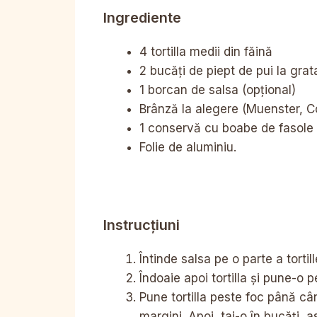
Ingrediente
4 tortilla medii din făină
2 bucăți de piept de pui la grata
1 borcan de salsa (opțional)
Brânză la alegere (Muenster, 
1 conservă cu boabe de fasole 
Folie de aluminiu.
Instrucțiuni
Întinde salsa pe o parte a tortil
Îndoaie apoi tortilla și pune-o 
Pune tortilla peste foc până c
margini. Apoi, tai-o în bucăți, a