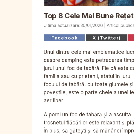
Top 8 Cele Mai Bune Rețe
30/01/2026
Share
Share
Facebook
X (Twitter)
on
on
Unul dintre cele mai emblematice lucr
despre camping este petrecerea timpu
jurul unui foc de tabără. Fie că este c
familia sau cu prietenii, statul în jurul
focului de tabără, cu toate glumele și
poveștile, este o parte cheie a unei ieș
aer liber.
A porni un foc de tabără și a asculta
trosnetul flăcărilor este relaxant și pl
În plus, să gătești și să mănânci împ