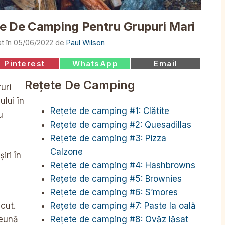
te De Camping Pentru Grupuri Mari
05/06/2022
de
Paul Wilson
Share
Share
Share
Pinterest
WhatsApp
Email
on
on
on
Rețete De Camping
uri
lui în
Rețete de camping #1: Clătite
u
Rețete de camping #2: Quesadillas
Rețete de camping #3: Pizza
Calzone
iri în
Rețete de camping #4: Hashbrowns
Rețete de camping #5: Brownies
Rețete de camping #6: S’mores
Rețete de camping #7: Paste la oală
ăcut.
Rețete de camping #8: Ovăz lăsat
reună