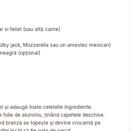
r si feliat (sau altă carne)
Colby jack, Mozzarella sau un amestec mexican)
neagră (opțional)
lei și adaugă toate celelalte ingrediente.
pe folie de aluminiu, ținând capetele deschise.
ând branza se topește și devine crocantă pe
stfel încât să fie gata de servit.