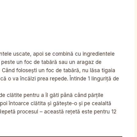
ntele uscate, apoi se combină cu ingredientele
it peste un foc de tabără sau un aragaz de
Când folosești un foc de tabără, nu lăsa tigaia
că o va încălzi prea repede. Întinde 1 linguriță de
e clătite pentru a îl găti până când părțile
apoi întoarce clătita și gătește-o și pe cealaltă
Repetă procesul – această rețetă este pentru 12