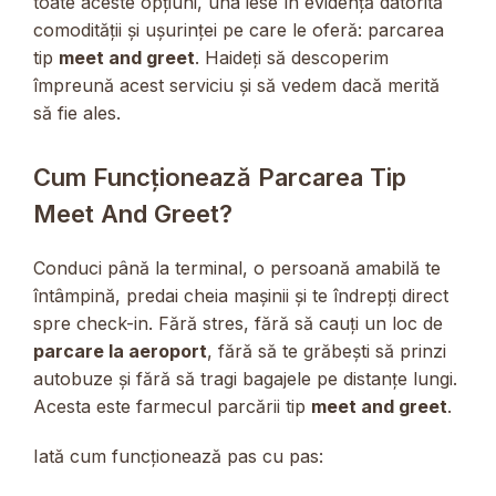
toate aceste opțiuni, una iese în evidență datorită
comodității și ușurinței pe care le oferă: parcarea
tip
meet and greet
. Haideți să descoperim
împreună acest serviciu și să vedem dacă merită
să fie ales.
Cum Funcționează Parcarea Tip
Meet And Greet?
Conduci până la terminal, o persoană amabilă te
întâmpină, predai cheia mașinii și te îndrepți direct
spre check-in. Fără stres, fără să cauți un loc de
parcare la aeroport
, fără să te grăbești să prinzi
autobuze și fără să tragi bagajele pe distanțe lungi.
Acesta este farmecul parcării tip
meet and greet
.
Iată cum funcționează pas cu pas: