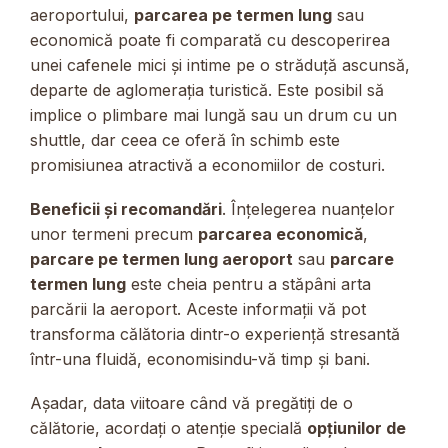
aeroportului,
parcarea pe termen lung
sau
economică poate fi comparată cu descoperirea
unei cafenele mici și intime pe o străduță ascunsă,
departe de aglomerația turistică. Este posibil să
implice o plimbare mai lungă sau un drum cu un
shuttle, dar ceea ce oferă în schimb este
promisiunea atractivă a economiilor de costuri.
Beneficii și recomandări
. Înțelegerea nuanțelor
unor termeni precum
parcarea economică
,
parcare pe termen lung aeroport
sau
parcare
termen lung
este cheia pentru a stăpâni arta
parcării la aeroport. Aceste informații vă pot
transforma călătoria dintr-o experiență stresantă
într-una fluidă, economisindu-vă timp și bani.
Așadar, data viitoare când vă pregătiți de o
călătorie, acordați o atenție specială
opțiunilor de