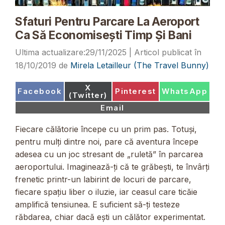
Sfaturi Pentru Parcare La Aeroport
Ca Să Economisești Timp Și Bani
29/11/2025
18/10/2019
de
Mirela Letailleur (The Travel Bunny)
Share
X
Share
Share
Share
Facebook
Pinterest
WhatsApp
on
(Twitter)
on
on
on
Share
Email
on
Fiecare călătorie începe cu un prim pas. Totuși,
pentru mulți dintre noi, pare că aventura începe
adesea cu un joc stresant de „ruletă” în parcarea
aeroportului. Imaginează-ți că te grăbești, te învârți
frenetic printr-un labirint de locuri de parcare,
fiecare spațiu liber o iluzie, iar ceasul care ticăie
amplifică tensiunea. E suficient să-ți testeze
răbdarea, chiar dacă ești un călător experimentat.