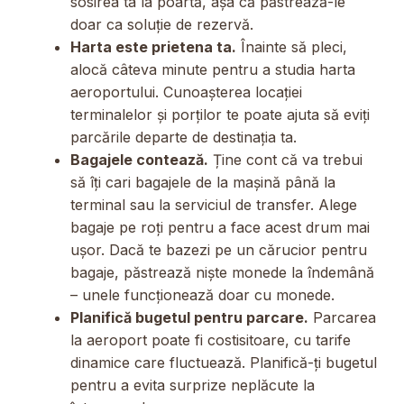
sosirea ta la poartă, așa că păstrează-le
doar ca soluție de rezervă.
Harta este prietena ta.
Înainte să pleci,
alocă câteva minute pentru a studia harta
aeroportului. Cunoașterea locației
terminalelor și porților te poate ajuta să eviți
parcările departe de destinația ta.
Bagajele contează.
Ține cont că va trebui
să îți cari bagajele de la mașină până la
terminal sau la serviciul de transfer. Alege
bagaje pe roți pentru a face acest drum mai
ușor. Dacă te bazezi pe un cărucior pentru
bagaje, păstrează niște monede la îndemână
– unele funcționează doar cu monede.
Planifică bugetul pentru parcare.
Parcarea
la aeroport poate fi costisitoare, cu tarife
dinamice care fluctuează. Planifică-ți bugetul
pentru a evita surprize neplăcute la