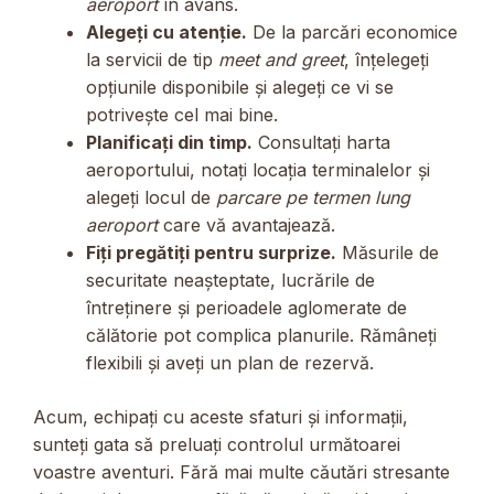
aeroport
în avans.
Alegeți cu atenție.
De la parcări economice
la servicii de tip
meet and greet
, înțelegeți
opțiunile disponibile și alegeți ce vi se
potrivește cel mai bine.
Planificați din timp.
Consultați harta
aeroportului, notați locația terminalelor și
alegeți locul de
parcare pe termen lung
aeroport
care vă avantajează.
Fiți pregătiți pentru surprize.
Măsurile de
securitate neașteptate, lucrările de
întreținere și perioadele aglomerate de
călătorie pot complica planurile. Rămâneți
flexibili și aveți un plan de rezervă.
Acum, echipați cu aceste sfaturi și informații,
sunteți gata să preluați controlul următoarei
voastre aventuri. Fără mai multe căutări stresante