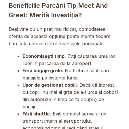
Beneficiile Parcării Tip Meet And
Greet: Merită Investiția?
Deși vine cu un preț mai ridicat, comoditatea
oferită de această opțiune poate merita fiecare
ban. Iată câteva dintre avantajele principale:
Economisești timp.
Eviți căutarea unui loc
liber în parcarea de la aeroport.
Fără bagaje grele.
Nu trebuie să îți cari
bagajele pe distanțe lungi.
Ușor de gestionat copiii.
Dacă călătorești
cu copii, nu mai ai grija de a-i urca și coborî
din autobuze în timp ce te ocupi și de
bagaje.
Fără shuttle.
Eviți complet serviciul de
transport intern al aeroportului,
economisind timp și reducând stresul.