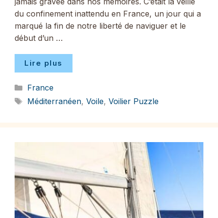
jamais gravée dans nos mémoires. C’était la veille
du confinement inattendu en France, un jour qui a
marqué la fin de notre liberté de naviguer et le
début d’un …
Lire plus
Catégories
France
Étiquettes
Méditerranéen
,
Voile
,
Voilier Puzzle