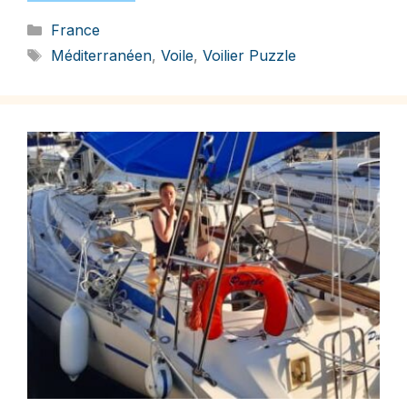
Catégories
France
Étiquettes
Méditerranéen
,
Voile
,
Voilier Puzzle