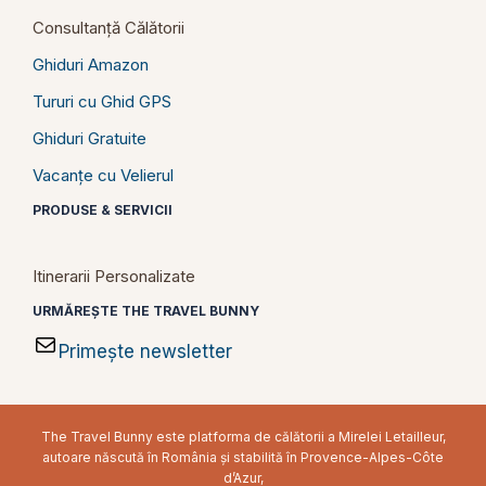
Consultanță Călătorii
Ghiduri Amazon
Tururi cu Ghid GPS
Ghiduri Gratuite
Vacanțe cu Velierul
PRODUSE & SERVICII
Itinerarii Personalizate
URMĂREȘTE THE TRAVEL BUNNY
Primește newsletter
The Travel Bunny este platforma de călătorii a Mirelei Letailleur,
autoare născută în România și stabilită în Provence-Alpes-Côte
d’Azur,