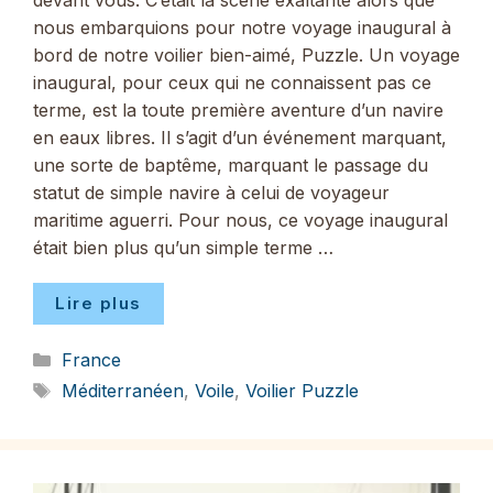
devant vous. C’était la scène exaltante alors que
nous embarquions pour notre voyage inaugural à
bord de notre voilier bien-aimé, Puzzle. Un voyage
inaugural, pour ceux qui ne connaissent pas ce
terme, est la toute première aventure d’un navire
en eaux libres. Il s’agit d’un événement marquant,
une sorte de baptême, marquant le passage du
statut de simple navire à celui de voyageur
maritime aguerri. Pour nous, ce voyage inaugural
était bien plus qu’un simple terme …
Lire plus
Catégories
France
Étiquettes
Méditerranéen
,
Voile
,
Voilier Puzzle