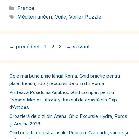
Catégories
France
Étiquettes
Méditerranéen
,
Voile
,
Voilier Puzzle
Page
Page
Page
←
précédent
1
2
3
→
suivant
Cele mai bune plaje lângă Roma. Ghid practic pentru
plaje, trenuri, lido și excursii de o zi din Roma
Vizitează Posidonia Antibes: Ghid complet pentru
Espace Mer et Littoral și traseul de coastă din Cap
d’Antibes
Croazieră de o zi din Atena. Ghid Excursie Hydra, Poros
și Aegina 2026
Ghid coasta de est a insulei Reunion. Cascade, vanilie și