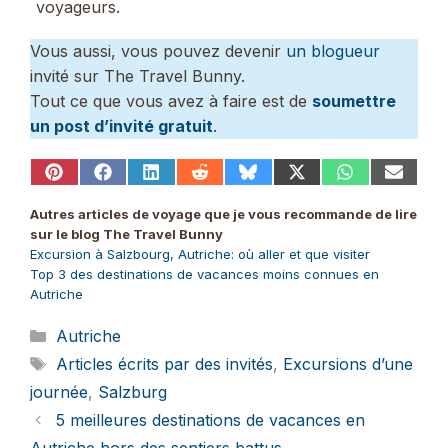
voyageurs.
Vous aussi, vous pouvez devenir
un blogueur
invité sur The Travel Bunny.
Tout ce que vous avez à faire est de
soumettre
un post d’invité gratuit
.
Share
Share
Share
Share
Share
Share
Share
Share
on
on
on
on
on
on
on
on
Pinterest
Facebook
LinkedIn
Reddit
Bluesky
X
WhatsApp
Email
Autres articles de voyage que je vous recommande de lire
(Twitter)
sur le blog The Travel Bunny
Excursion à Salzbourg, Autriche: où aller et que visiter
Top 3 des destinations de vacances moins connues en
Autriche
Catégories
Autriche
Étiquettes
Articles écrits par des invités
,
Excursions d’une
journée
,
Salzburg
5 meilleures destinations de vacances en