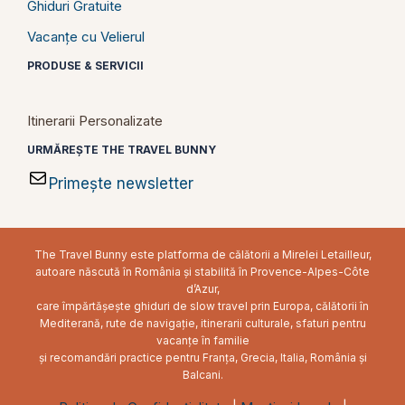
Ghiduri Gratuite
Vacanțe cu Velierul
PRODUSE & SERVICII
Itinerarii Personalizate
URMĂREȘTE THE TRAVEL BUNNY
Primește newsletter
The Travel Bunny este platforma de călătorii a Mirelei Letailleur,
autoare născută în România și stabilită în Provence-Alpes-Côte
d’Azur,
care împărtășește ghiduri de slow travel prin Europa, călătorii în
Mediterană, rute de navigație, itinerarii culturale, sfaturi pentru
vacanțe în familie
și recomandări practice pentru Franța, Grecia, Italia, România și
Balcani.