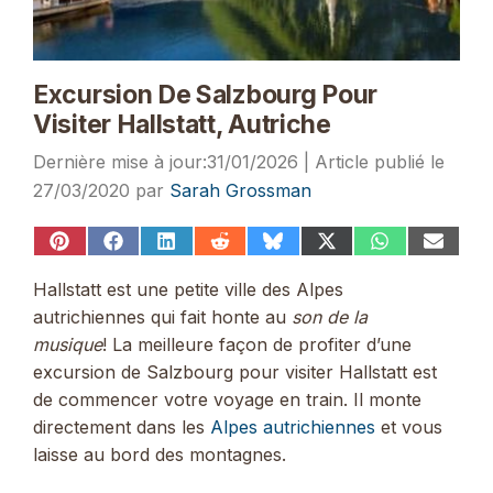
Excursion De Salzbourg Pour
Visiter Hallstatt, Autriche
31/01/2026
27/03/2020
par
Sarah Grossman
Share
Share
Share
Share
Share
Share
Share
Share
on
on
on
on
on
on
on
on
Pinterest
Facebook
LinkedIn
Reddit
Bluesky
X
WhatsApp
Email
Hallstatt est une petite ville des Alpes
(Twitter)
autrichiennes qui fait honte au
son de la
musique
! La meilleure façon de profiter d’une
excursion de Salzbourg pour visiter Hallstatt est
de commencer votre voyage en train. Il monte
directement dans les
Alpes autrichiennes
et vous
laisse au bord des montagnes.