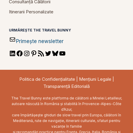
Consultanță Călătorii
Itinerarii Personalizate
URMĂREȘTE THE TRAVEL BUNNY
Primește newsletter
LinkedIn
Facebook
Instagram
Pinterest
RSS
Twitter
Bluesky
YouTube
Feed
Politica de Confidențialitate
|
Mențiuni Legale
|
Transparență Editorială
The Travel Bunny este platforma de călătorii a Mirelei Letailleur,
autoare născută în România și stabilită în Provence-Alpes-Côte
d’Azur,
care împărtășește ghiduri de slow travel prin Europa, călătorii în
Mediterană, rute de navigație, itinerarii culturale, sfaturi pentru
vacanțe în familie
și recomandări practice pentru Franța, Grecia, Italia, România și