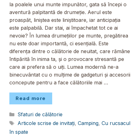
la poalele unui munte impunător, gata să începi o
aventură palpitantă de drumeție. Aerul este
proaspăt, liniștea este liniștitoare, iar anticipația
este palpabilă. Dar stai, ai împachetat tot ce ai
nevoie? În lumea drumețiilor pe munte, pregătirea
nu este doar importantă, ci esențială. Este
diferența dintre o călătorie de neuitat, care rămâne
întipărită în inima ta, și o provocare stresantă pe
care ai prefera să o uiți. Lumea modernă ne-a
binecuvântat cu o mulțime de gadgeturi și accesorii
concepute pentru a face călătoriile mai …
Read more
Categorii
Sfaturi de călătorie
Etichete
Articole scrise de invitați
,
Camping
,
Cu rucsacul
în spate