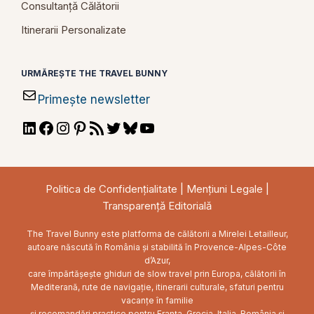
Consultanță Călătorii
Itinerarii Personalizate
URMĂREȘTE THE TRAVEL BUNNY
Primește newsletter
LinkedIn
Facebook
Instagram
Pinterest
RSS
Twitter
Bluesky
YouTube
Feed
Politica de Confidențialitate
|
Mențiuni Legale
|
Transparență Editorială
The Travel Bunny este platforma de călătorii a Mirelei Letailleur,
autoare născută în România și stabilită în Provence-Alpes-Côte
d’Azur,
care împărtășește ghiduri de slow travel prin Europa, călătorii în
Mediterană, rute de navigație, itinerarii culturale, sfaturi pentru
vacanțe în familie
și recomandări practice pentru Franța, Grecia, Italia, România și