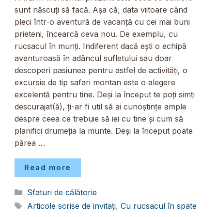
sunt născuți să facă. Așa că, data viitoare când
pleci într-o aventură de vacanță cu cei mai buni
prieteni, încearcă ceva nou. De exemplu, cu
rucsacul în munți. Indiferent dacă ești o echipă
aventuroasă în adâncul sufletului sau doar
descoperi pasiunea pentru astfel de activități, o
excursie de tip safari montan este o alegere
excelentă pentru tine. Deși la început te poți simți
descurajat(ă), ți-ar fi util să ai cunoștințe ample
despre ceea ce trebuie să iei cu tine și cum să
planifici drumeția la munte. Deși la început poate
părea …
Read more
Categorii
Sfaturi de călătorie
Etichete
Articole scrise de invitați
,
Cu rucsacul în spate