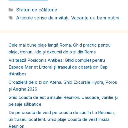
Categorii
Sfaturi de călătorie
Etichete
Articole scrise de invitați
,
Vacanțe cu bani puțini
Cele mai bune plaje lângă Roma. Ghid practic pentru
plaje, trenuri, lido și excursii de o zi din Roma
Vizitează Posidonia Antibes: Ghid complet pentru
Espace Mer et Littoral și traseul de coastă din Cap
d’Antibes
Croazieră de o zi din Atena. Ghid Excursie Hydra, Poros
și Aegina 2026
Ghid coasta de est a insulei Reunion. Cascade, vanilie și
peisaje sălbatice
De pe coasta de vest pe coasta de sud în La Réunion,
un traseu local lent. Ghid plaje coasta de vest Insula
Réunion