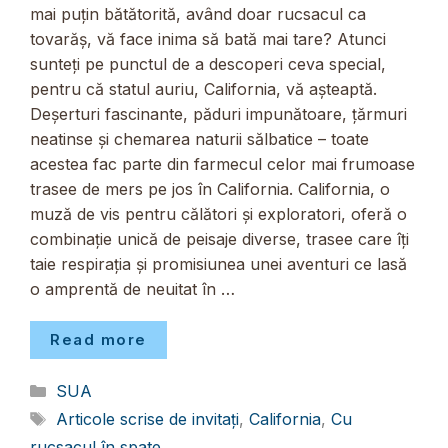
mai puțin bătătorită, având doar rucsacul ca
tovarăș, vă face inima să bată mai tare? Atunci
sunteți pe punctul de a descoperi ceva special,
pentru că statul auriu, California, vă așteaptă.
Deșerturi fascinante, păduri impunătoare, țărmuri
neatinse și chemarea naturii sălbatice – toate
acestea fac parte din farmecul celor mai frumoase
trasee de mers pe jos în California. California, o
muză de vis pentru călători și exploratori, oferă o
combinație unică de peisaje diverse, trasee care îți
taie respirația și promisiunea unei aventuri ce lasă
o amprentă de neuitat în …
Read more
Categorii
SUA
Etichete
Articole scrise de invitați
,
California
,
Cu
rucsacul în spate