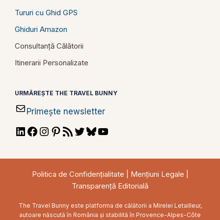
Tururi cu Ghid GPS
Ghiduri Amazon
Consultanță Călătorii
Itinerarii Personalizate
URMĂREȘTE THE TRAVEL BUNNY
Primește newsletter
LinkedIn
Facebook
Instagram
Pinterest
RSS
Twitter
Bluesky
YouTube
Feed
Politica de Confidențialitate
|
Mențiuni Legale
|
Transparență Editorială
The Travel Bunny este platforma de călătorii a Mirelei Letailleur,
autoare născută în România și stabilită în Provence-Alpes-Côte