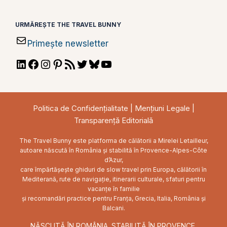
URMĂREȘTE THE TRAVEL BUNNY
Primește newsletter
LinkedIn
Facebook
Instagram
Pinterest
RSS
Twitter
Bluesky
YouTube
Feed
Politica de Confidențialitate
|
Mențiuni Legale
|
Transparență Editorială
The Travel Bunny este platforma de călătorii a Mirelei Letailleur,
autoare născută în România și stabilită în Provence-Alpes-Côte
d’Azur,
care împărtășește ghiduri de slow travel prin Europa, călătorii în
Mediterană, rute de navigație, itinerarii culturale, sfaturi pentru
vacanțe în familie
și recomandări practice pentru Franța, Grecia, Italia, România și
Balcani.
NĂSCUTĂ ÎN ROMÂNIA. STABILITĂ ÎN PROVENCE.