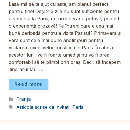
Lasă-mă să te ajut cu asta, am planul perfect
pentru tine! Deși 2-3 zile nu sunt suficiente pentru
o vacanță la Paris, cu un itinerariu potrivit, poate fi
o experiență grozavă! Te întrebi care e cea mai
bună perioadă pentru a vizita Parisul? Primăvara și
vara sunt cele mai bune anotimpuri pentru
vizitarea obiectivelor turistice din Paris. În afara
acestor luni, va fi foarte umed și nu va fi prea
confortabil să te plimbi prin oraș. Deci, să începem
itinerarul tău. …
Read more
Categorii
Franța
Etichete
Articole scrise de invitați
,
Paris