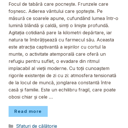
Focul de tabără care pocnește. Frunzele care
foșnesc. Adierea vântului care șoptește. Pe
măsură ce soarele apune, cufundând lumea într-o
lumină blândă și caldă, simți o liniște profundă.
Agitația cotidiană pare la kilometri depărtare, iar
natura te îmbrățișează cu farmecul său. Aceasta
este atracția captivantă a ieșirilor cu cortul la
munte, o activitate atemporală care oferă un
refugiu pentru suflet, o evadare din ritmul
implacabil al vieții moderne. Cu toții cunoaștem
rigorile existenței de zi cu zi: atmosfera tensionată
de la locul de muncă, jonglarea constantă între
casă și familie. Este un echilibru fragil, care poate
obosi chiar și cele …
Read more
Categorii
Sfaturi de călătorie