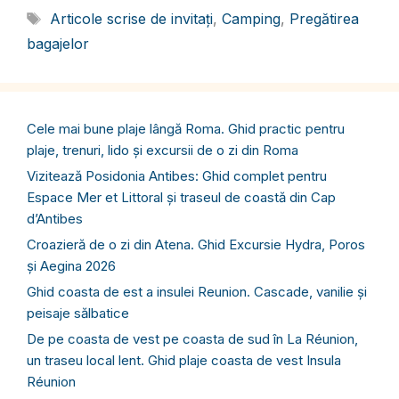
Etichete
Articole scrise de invitați
,
Camping
,
Pregătirea
bagajelor
Cele mai bune plaje lângă Roma. Ghid practic pentru
plaje, trenuri, lido și excursii de o zi din Roma
Vizitează Posidonia Antibes: Ghid complet pentru
Espace Mer et Littoral și traseul de coastă din Cap
d’Antibes
Croazieră de o zi din Atena. Ghid Excursie Hydra, Poros
și Aegina 2026
Ghid coasta de est a insulei Reunion. Cascade, vanilie și
peisaje sălbatice
De pe coasta de vest pe coasta de sud în La Réunion,
un traseu local lent. Ghid plaje coasta de vest Insula
Réunion