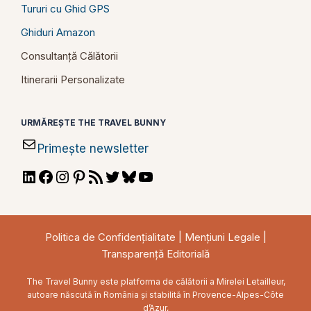
Tururi cu Ghid GPS
Ghiduri Amazon
Consultanță Călătorii
Itinerarii Personalizate
URMĂREȘTE THE TRAVEL BUNNY
Primește newsletter
LinkedIn
Facebook
Instagram
Pinterest
RSS
Twitter
Bluesky
YouTube
Feed
Politica de Confidențialitate
|
Mențiuni Legale
|
Transparență Editorială
The Travel Bunny este platforma de călătorii a Mirelei Letailleur,
autoare născută în România și stabilită în Provence-Alpes-Côte
d’Azur,