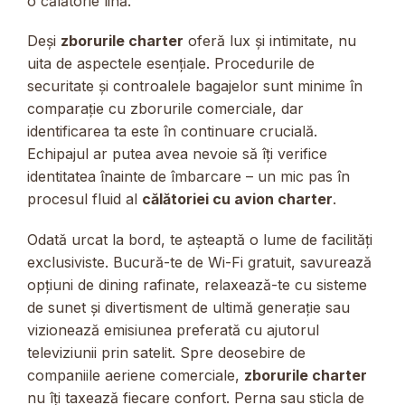
o călătorie lină.
Deși
zborurile charter
oferă lux și intimitate, nu
uita de aspectele esențiale. Procedurile de
securitate și controalele bagajelor sunt minime în
comparație cu zborurile comerciale, dar
identificarea ta este în continuare crucială.
Echipajul ar putea avea nevoie să îți verifice
identitatea înainte de îmbarcare – un mic pas în
procesul fluid al
călătoriei cu avion charter
.
Odată urcat la bord, te așteaptă o lume de facilități
exclusiviste. Bucură-te de Wi-Fi gratuit, savurează
opțiuni de dining rafinate, relaxează-te cu sisteme
de sunet și divertisment de ultimă generație sau
vizionează emisiunea preferată cu ajutorul
televiziunii prin satelit. Spre deosebire de
companiile aeriene comerciale,
zborurile charter
nu îți taxează fiecare confort. Perna sau sticla de