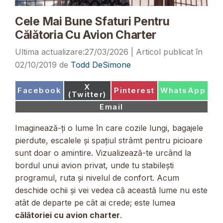
Cele Mai Bune Sfaturi Pentru
Călătoria Cu Avion Charter
27/03/2026
02/10/2019
de
Todd DeSimone
Share
X
Share
Share
Share
Facebook
Pinterest
WhatsApp
on
(Twitter)
on
on
on
Share
Email
on
Imaginează-ți o lume în care cozile lungi, bagajele
pierdute, escalele și spațiul strâmt pentru picioare
sunt doar o amintire. Vizualizează-te urcând la
bordul unui avion privat, unde tu stabilești
programul, ruta și nivelul de confort. Acum
deschide ochii și vei vedea că această lume nu este
atât de departe pe cât ai crede; este lumea
călătoriei cu avion charter
.