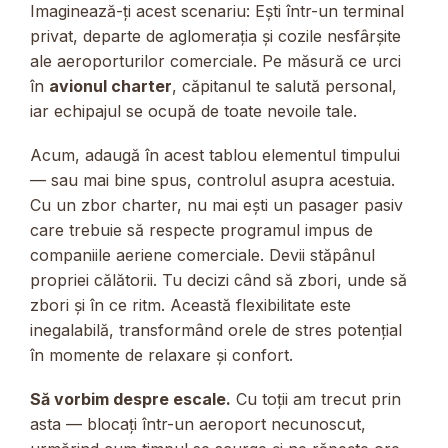
Imaginează-ți acest scenariu: Ești într-un terminal
privat, departe de aglomerația și cozile nesfârșite
ale aeroporturilor comerciale. Pe măsură ce urci
în
avionul charter
, căpitanul te salută personal,
iar echipajul se ocupă de toate nevoile tale.
Acum, adaugă în acest tablou elementul timpului
— sau mai bine spus, controlul asupra acestuia.
Cu un zbor charter, nu mai ești un pasager pasiv
care trebuie să respecte programul impus de
companiile aeriene comerciale. Devii stăpânul
propriei călătorii. Tu decizi când să zbori, unde să
zbori și în ce ritm. Această flexibilitate este
inegalabilă, transformând orele de stres potențial
în momente de relaxare și confort.
Să vorbim despre escale.
Cu toții am trecut prin
asta — blocați într-un aeroport necunoscut,