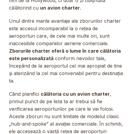
film de la Hollywood, ci doar o zi obișnuită
călătorind cu
un avion charter
.
Unul dintre marile avantaje ale zborurilor charter
este accesul incomparabil la o rețea de
aeroporturi care, de cele mai multe ori, sunt
inaccesibile companiilor aeriene comerciale.
Zborurile charter oferă o lume în care călătoria
este personalizată
conform nevoilor tale,
începând de la aeroportul cel mai apropiat de tine
și aterizând la cel mai convenabil pentru destinația
ta.
Când planifici
călătoria cu un avion charter
,
primul punct de pe lista ta ar trebui să fie
verificarea aeroporturilor pe care le vei folosi.
Aceste zboruri nu sunt limitate de modelul clasic
„hub-and-spoke” al aviației comerciale. În schimb,
ele accesează o vastă rețea de aeroporturi