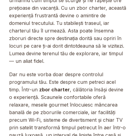
urmărind cum timpul se scurge și ne răpește ore
prețioase din vacanță. Cu un zbor charter, această
experiență frustrantă devine o amintire de
domeniul trecutului. Tu stabilești traseul, iar
charterul tău îl urmează. Asta poate însemna
zboruri directe spre destinația dorită sau opriri în
locuri pe care ți-ai dorit dintotdeauna să le vizitezi.
Lumea devine terenul tău de explorare, iar timpul
— un aliat fidel.
Dar nu este vorba doar despre controlul
programului tău. Este despre cum petreci acel
timp. Într-un
zbor charter
, călătoria însăși devine
o experiență. Scaunele confortabile oferă
relaxare, mesele gourmet înlocuiesc mâncarea
banală de pe zborurile comerciale, iar facilități
precum Wi-Fi, sisteme de divertisment și chiar TV
prin satelit transformă timpul petrecut în aer într-o
pauză luxoasă, un interval de liniște între casă și