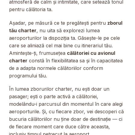
atmosferă de calm și intimitate, care setează tonul
pentru călătoria ta.
Așadar, pe măsură ce te pregătești pentru
zborul
tău charter
, nu uita să explorezi lumea
aeroporturilor la dispoziția ta. Găsește-le pe cele
care se aliniază cel mai bine cu itinerariul tău.
Amintește-ți, frumusețea
călătoriei cu avionul
charter
constă în flexibilitatea sa și în capacitatea
de a adapta normele călătoriilor conform
programului tău.
În lumea zborurilor charter, nu ești doar un
pasager; ești o parte activă a călătoriei,
modelându-i parcursul din momentul în care alegi
aeroporturile. Și, cu fiecare zbor, vei descoperi că
bucuria călătoriilor nu ține doar de destinație — ci
de fiecare moment care duce către aceasta,
inclusiv timpul petrecut la aeroport.