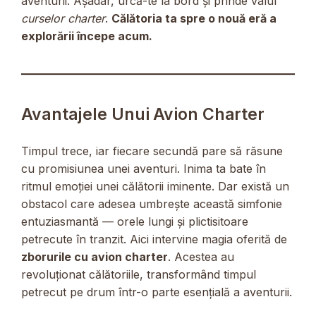
aventurii. Așadar, urcă-te la bord și prinde valul
curselor charter
.
Călătoria ta spre o nouă eră a
explorării începe acum.
Avantajele Unui Avion Charter
Timpul trece, iar fiecare secundă pare să răsune
cu promisiunea unei aventuri. Inima ta bate în
ritmul emoției unei călătorii iminente. Dar există un
obstacol care adesea umbrește această simfonie
entuziasmantă — orele lungi și plictisitoare
petrecute în tranzit. Aici intervine magia oferită de
zborurile cu avion charter
. Acestea au
revoluționat călătoriile, transformând timpul
petrecut pe drum într-o parte esențială a aventurii.