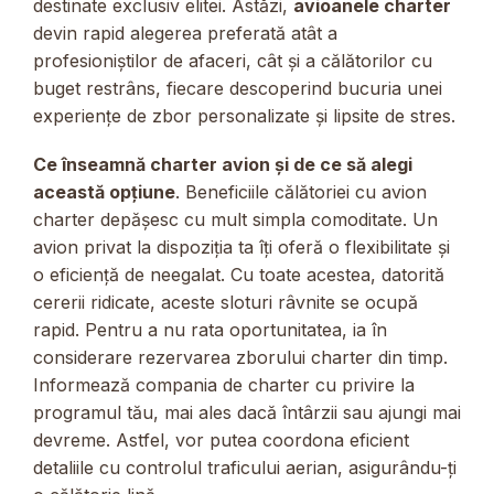
destinate exclusiv elitei. Astăzi,
avioanele charter
devin rapid alegerea preferată atât a
profesioniștilor de afaceri, cât și a călătorilor cu
buget restrâns, fiecare descoperind bucuria unei
experiențe de zbor personalizate și lipsite de stres.
Ce înseamnă charter avion și de ce să alegi
această opțiune
. Beneficiile călătoriei cu avion
charter depășesc cu mult simpla comoditate. Un
avion privat la dispoziția ta îți oferă o flexibilitate și
o eficiență de neegalat. Cu toate acestea, datorită
cererii ridicate, aceste sloturi râvnite se ocupă
rapid. Pentru a nu rata oportunitatea, ia în
considerare rezervarea zborului charter din timp.
Informează compania de charter cu privire la
programul tău, mai ales dacă întârzii sau ajungi mai
devreme. Astfel, vor putea coordona eficient
detaliile cu controlul traficului aerian, asigurându-ți