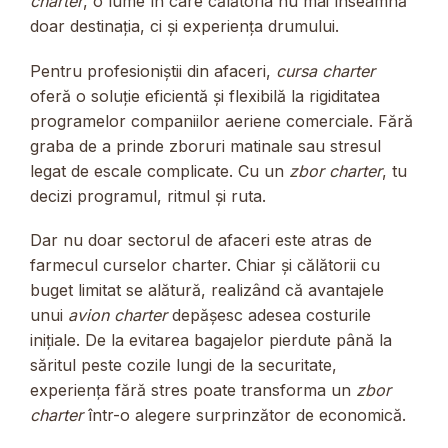
charter
, o lume în care călătoria nu mai înseamnă
doar destinația, ci și experiența drumului.
Pentru profesioniștii din afaceri,
cursa charter
oferă o soluție eficientă și flexibilă la rigiditatea
programelor companiilor aeriene comerciale. Fără
graba de a prinde zboruri matinale sau stresul
legat de escale complicate. Cu un
zbor charter
, tu
decizi programul, ritmul și ruta.
Dar nu doar sectorul de afaceri este atras de
farmecul curselor charter. Chiar și călătorii cu
buget limitat se alătură, realizând că avantajele
unui
avion charter
depășesc adesea costurile
inițiale. De la evitarea bagajelor pierdute până la
săritul peste cozile lungi de la securitate,
experiența fără stres poate transforma un
zbor
charter
într-o alegere surprinzător de economică.