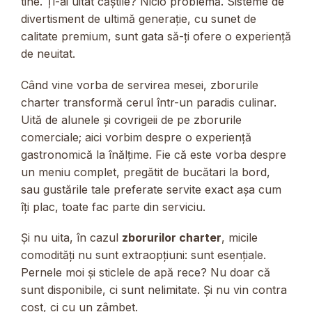
tine. Ți-ai uitat căștile? Nicio problemă. Sisteme de
divertisment de ultimă generație, cu sunet de
calitate premium, sunt gata să-ți ofere o experiență
de neuitat.
Când vine vorba de servirea mesei, zborurile
charter transformă cerul într-un paradis culinar.
Uită de alunele și covrigeii de pe zborurile
comerciale; aici vorbim despre o experiență
gastronomică la înălțime. Fie că este vorba despre
un meniu complet, pregătit de bucătari la bord,
sau gustările tale preferate servite exact așa cum
îți plac, toate fac parte din serviciu.
Și nu uita, în cazul
zborurilor charter
, micile
comodități nu sunt extraopțiuni: sunt esențiale.
Pernele moi și sticlele de apă rece? Nu doar că
sunt disponibile, ci sunt nelimitate. Și nu vin contra
cost, ci cu un zâmbet.