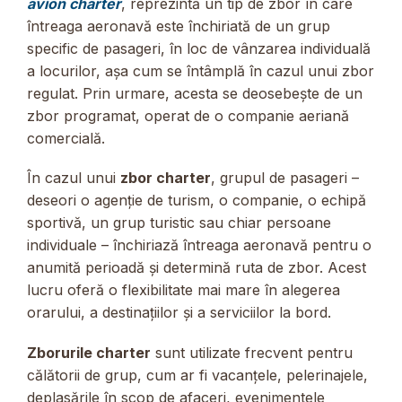
avion charter
, reprezintă un tip de zbor în care
întreaga aeronavă este închiriată de un grup
specific de pasageri, în loc de vânzarea individuală
a locurilor, așa cum se întâmplă în cazul unui zbor
regulat. Prin urmare, acesta se deosebește de un
zbor programat, operat de o companie aeriană
comercială.
În cazul unui
zbor charter
, grupul de pasageri –
deseori o agenție de turism, o companie, o echipă
sportivă, un grup turistic sau chiar persoane
individuale – închiriază întreaga aeronavă pentru o
anumită perioadă și determină ruta de zbor. Acest
lucru oferă o flexibilitate mai mare în alegerea
orarului, a destinațiilor și a serviciilor la bord.
Zborurile charter
sunt utilizate frecvent pentru
călătorii de grup, cum ar fi vacanțele, pelerinajele,
deplasările în scop de afaceri, evenimentele