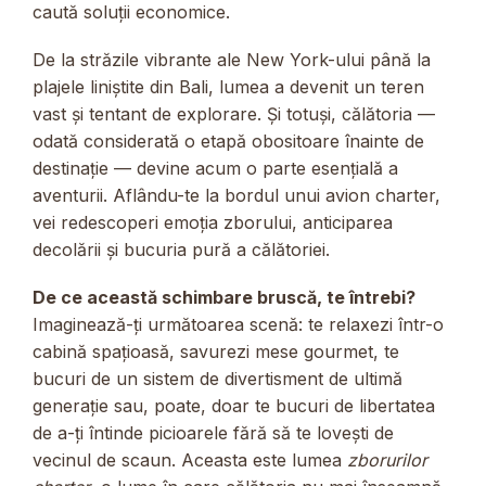
caută soluții economice.
De la străzile vibrante ale New York-ului până la
plajele liniștite din Bali, lumea a devenit un teren
vast și tentant de explorare. Și totuși, călătoria —
odată considerată o etapă obositoare înainte de
destinație — devine acum o parte esențială a
aventurii. Aflându-te la bordul unui avion charter,
vei redescoperi emoția zborului, anticiparea
decolării și bucuria pură a călătoriei.
De ce această schimbare bruscă, te întrebi?
Imaginează-ți următoarea scenă: te relaxezi într-o
cabină spațioasă, savurezi mese gourmet, te
bucuri de un sistem de divertisment de ultimă
generație sau, poate, doar te bucuri de libertatea
de a-ți întinde picioarele fără să te lovești de
vecinul de scaun. Aceasta este lumea
zborurilor