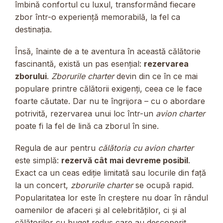
îmbină confortul cu luxul, transformând fiecare
zbor într-o experiență memorabilă, la fel ca
destinația.
Însă, înainte de a te aventura în această călătorie
fascinantă, există un pas esențial:
rezervarea
zborului
.
Zborurile charter
devin din ce în ce mai
populare printre călătorii exigenți, ceea ce le face
foarte căutate. Dar nu te îngrijora – cu o abordare
potrivită, rezervarea unui loc într-un
avion charter
poate fi la fel de lină ca zborul în sine.
Regula de aur pentru
călătoria cu avion charter
este simplă:
rezervă cât mai devreme posibil
.
Exact ca un ceas ediție limitată sau locurile din față
la un concert,
zborurile charter
se ocupă rapid.
Popularitatea lor este în creștere nu doar în rândul
oamenilor de afaceri și al celebrităților, ci și al
călătorilor cu buget redus care au descoperit