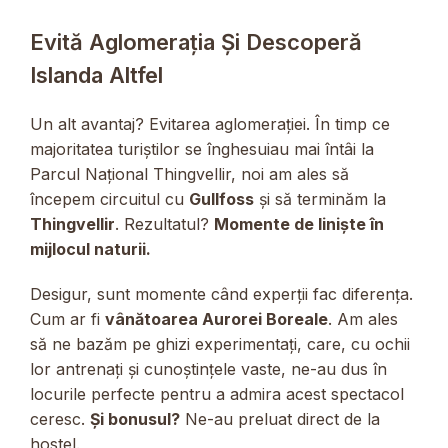
Evită Aglomerația Și Descoperă
Islanda Altfel
Un alt avantaj? Evitarea aglomerației. În timp ce
majoritatea turiștilor se înghesuiau mai întâi la
Parcul Național Thingvellir, noi am ales să
începem circuitul cu
Gullfoss
și să terminăm la
Thingvellir
. Rezultatul?
Momente de liniște în
mijlocul naturii.
Desigur, sunt momente când experții fac diferența.
Cum ar fi
vânătoarea Aurorei Boreale
. Am ales
să ne bazăm pe ghizi experimentați, care, cu ochii
lor antrenați și cunoștințele vaste, ne-au dus în
locurile perfecte pentru a admira acest spectacol
ceresc.
Și bonusul?
Ne-au preluat direct de la
hostel.