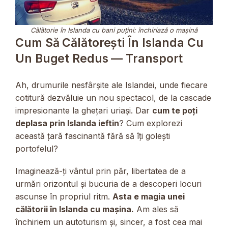
Călătorie în Islanda cu bani puțini: închiriază o mașină
Cum Să Călătorești În Islanda Cu
Un Buget Redus — Transport
Ah, drumurile nesfârșite ale Islandei, unde fiecare
cotitură dezvăluie un nou spectacol, de la cascade
impresionante la ghețari uriași. Dar
cum te poți
deplasa prin Islanda ieftin
? Cum explorezi
această țară fascinantă fără să îți golești
portofelul?
Imaginează-ți vântul prin păr, libertatea de a
urmări orizontul și bucuria de a descoperi locuri
ascunse în propriul ritm.
Asta e magia unei
călătorii în Islanda cu mașina.
Am ales să
închiriem un autoturism și, sincer, a fost cea mai