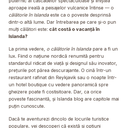
puternic al cascadelor spectaculoase și liniștea
aproape ireală a peisajelor vulcanice întinse — o
călătorie în Islanda
este ca o poveste desprinsă
dintr-o altă lume. Dar întrebarea pe care și-o pun
mulți călători este:
cât costă o vacanță în
Islanda?
La prima vedere,
o călătorie în Islanda
pare a fi un
lux. Fiind o națiune nordică renumită pentru
standardul ridicat de viață și designul său inovator,
prețurile pot părea descurajante. O cină într-un
restaurant rafinat din Reykjavik sau o noapte într-
un hotel boutique cu vedere panoramică spre
gheizere poate fi costisitoare. Dar, ca orice
poveste fascinantă, și Islanda blog are capitole mai
puțin cunoscute.
Dacă te aventurezi dincolo de locurile turistice
populare, vei descoperi că există și opțiuni