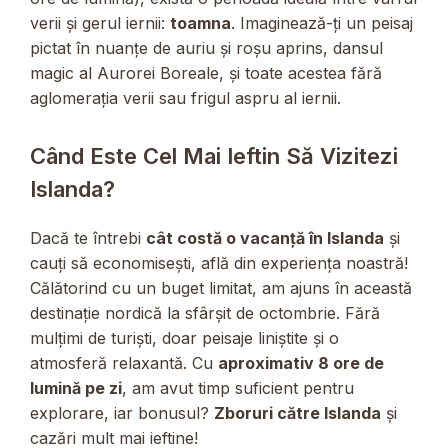
verii și gerul iernii:
toamna
. Imaginează-ți un peisaj
pictat în nuanțe de auriu și roșu aprins, dansul
magic al Aurorei Boreale, și toate acestea fără
aglomerația verii sau frigul aspru al iernii.
Când Este Cel Mai Ieftin Să Vizitezi
Islanda?
Dacă te întrebi
cât costă o vacanță în Islanda
și
cauți să economisești, află din experiența noastră!
Călătorind cu un buget limitat, am ajuns în această
destinație nordică la sfârșit de octombrie. Fără
mulțimi de turiști, doar peisaje liniștite și o
atmosferă relaxantă. Cu
aproximativ 8 ore de
lumină pe zi
, am avut timp suficient pentru
explorare, iar bonusul?
Zboruri către Islanda
și
cazări mult mai ieftine!