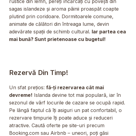
rustice din lemn, pereți încărcați cu povești din
sagas islandeze și aroma pâinii proaspăt coapte
plutind prin coridoare. Dormitoarele comune,
animate de călători din întreaga lume, devin
adevărate spații de schimb cultural.
Iar partea cea
mai bună? Sunt prietenoase cu bugetul!
Rezervă Din Timp!
Un sfat prețios:
fă-ți rezervarea cât mai
devreme!
Islanda devine tot mai populară, iar în
sezonul de vârf locurile de cazare se ocupă rapid.
Pe lângă faptul că îți asiguri un pat confortabil, o
rezervare timpurie îți poate aduce și reduceri
atractive. Caută oferte pe site-uri precum
Booking.com sau Airbnb – uneori, poți găsi