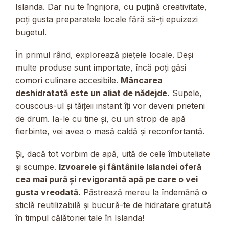
Islanda. Dar nu te îngrijora, cu puțină creativitate,
poți gusta preparatele locale fără să-ți epuizezi
bugetul.
În primul rând, explorează piețele locale. Deși
multe produse sunt importate, încă poți găsi
comori culinare accesibile.
Mâncarea
deshidratată este un aliat de nădejde.
Supele,
couscous-ul și tăițeii instant îți vor deveni prieteni
de drum. Ia-le cu tine și, cu un strop de apă
fierbinte, vei avea o masă caldă și reconfortantă.
Și, dacă tot vorbim de apă, uită de cele îmbuteliate
și scumpe.
Izvoarele și fântânile Islandei oferă
cea mai pură și revigorantă apă pe care o vei
gusta vreodată.
Păstrează mereu la îndemână o
sticlă reutilizabilă și bucură-te de hidratare gratuită
în timpul călătoriei tale în Islanda!