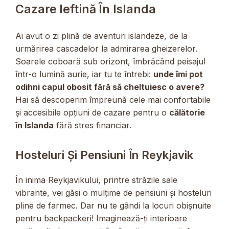
Cazare Ieftină În Islanda
Ai avut o zi plină de aventuri islandeze, de la
urmărirea cascadelor la admirarea gheizerelor.
Soarele coboară sub orizont, îmbrăcând peisajul
într-o lumină aurie, iar tu te întrebi:
unde îmi pot
odihni capul obosit fără să cheltuiesc o avere?
Hai să descoperim împreună cele mai confortabile
și accesibile opțiuni de cazare pentru o
călătorie
în Islanda
fără stres financiar.
Hosteluri Și Pensiuni În Reykjavik
În inima Reykjavikului, printre străzile sale
vibrante, vei găsi o mulțime de pensiuni și hosteluri
pline de farmec. Dar nu te gândi la locuri obișnuite
pentru backpackeri! Imaginează-ți interioare