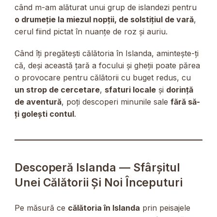
când m-am alăturat unui grup de islandezi pentru
o drumeție la miezul nopții, de solstițiul de vară
,
cerul fiind pictat în nuanțe de roz și auriu.
Când îți pregătești călătoria în Islanda, amintește-ți
că, deși această țară a focului și gheții poate părea
o provocare pentru călătorii cu buget redus, cu
un strop de cercetare
,
sfaturi locale
și
dorință
de aventură
, poți descoperi minunile sale
fără să-
ți golești contul
.
Descoperă Islanda — Sfârșitul
Unei Călătorii Și Noi Începuturi
Pe măsură ce
călătoria în Islanda
prin peisajele