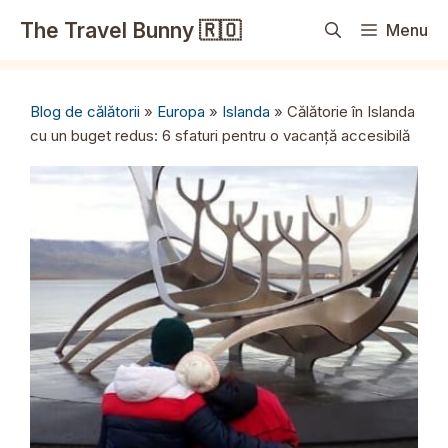
Sari
The Travel Bunny 🇷🇴
Menu
la
conținut
Blog de călătorii
»
Europa
»
Islanda
»
Călătorie în Islanda
cu un buget redus: 6 sfaturi pentru o vacanță accesibilă