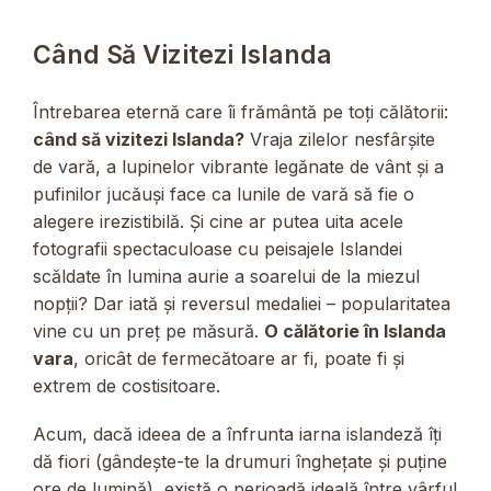
Când Să Vizitezi Islanda
Întrebarea eternă care îi frământă pe toți călătorii:
când să vizitezi Islanda?
Vraja zilelor nesfârșite
de vară, a lupinelor vibrante legănate de vânt și a
pufinilor jucăuși face ca lunile de vară să fie o
alegere irezistibilă. Și cine ar putea uita acele
fotografii spectaculoase cu peisajele Islandei
scăldate în lumina aurie a soarelui de la miezul
nopții? Dar iată și reversul medaliei – popularitatea
vine cu un preț pe măsură.
O călătorie în Islanda
vara
, oricât de fermecătoare ar fi, poate fi și
extrem de costisitoare.
Acum, dacă ideea de a înfrunta iarna islandeză îți
dă fiori (gândește-te la drumuri înghețate și puține
ore de lumină), există o perioadă ideală între vârful