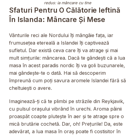
redus: ia mâncare cu tine
Sfaturi Pentru O Călătorie Ieftină
În Islanda: Mâncare Și Mese
Vânturile reci ale Nordului îți mângâie fața, iar
frumusețea etereală a Islandei îți captivează
sufletul. Dar există ceva care îți va atrage și mai
mult simțurile: mâncarea. Dacă te gândești că a lua
masa în acest paradis nordic îți va goli buzunarele,
mai gândește-te o dată. Hai să descoperim
împreună cum poți savura aromele Islandei fără să
cheltuiești o avere.
Imaginează-ți că te plimbi pe străzile din Reykjavik,
cu pulsul orașului vibrând în urechi. Aroma pâinii
proaspăt coapte plutește în aer și te atrage spre o
mică brutărie cochetă. Dar, oh! Prețurile! Da, este
adevărat, a lua masa în oraș poate fi costisitor în