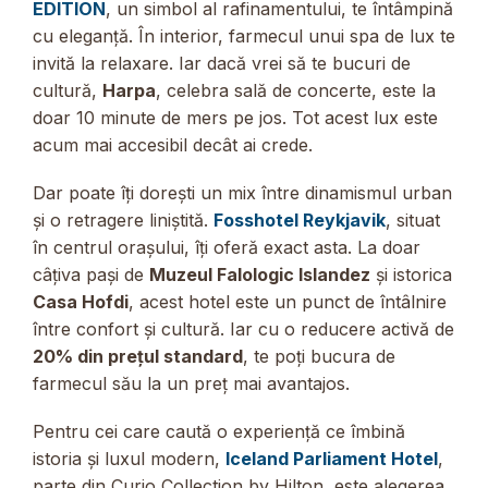
EDITION
, un simbol al rafinamentului, te întâmpină
cu eleganță. În interior, farmecul unui spa de lux te
invită la relaxare. Iar dacă vrei să te bucuri de
cultură,
Harpa
, celebra sală de concerte, este la
doar 10 minute de mers pe jos. Tot acest lux este
acum mai accesibil decât ai crede.
Dar poate îți dorești un mix între dinamismul urban
și o retragere liniștită.
Fosshotel Reykjavik
, situat
în centrul orașului, îți oferă exact asta. La doar
câțiva pași de
Muzeul Falologic Islandez
și istorica
Casa Hofdi
, acest hotel este un punct de întâlnire
între confort și cultură. Iar cu o reducere activă de
20% din prețul standard
, te poți bucura de
farmecul său la un preț mai avantajos.
Pentru cei care caută o experiență ce îmbină
istoria și luxul modern,
Iceland Parliament Hotel
,
parte din Curio Collection by Hilton, este alegerea