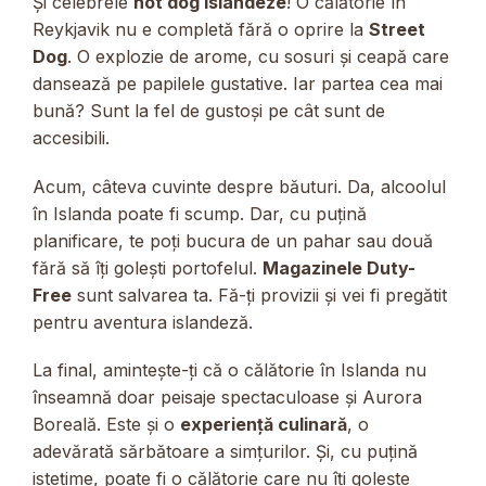
Și celebrele
hot dog islandeze
! O călătorie în
Reykjavik nu e completă fără o oprire la
Street
Dog
. O explozie de arome, cu sosuri și ceapă care
dansează pe papilele gustative. Iar partea cea mai
bună? Sunt la fel de gustoși pe cât sunt de
accesibili.
Acum, câteva cuvinte despre băuturi. Da, alcoolul
în Islanda poate fi scump. Dar, cu puțină
planificare, te poți bucura de un pahar sau două
fără să îți golești portofelul.
Magazinele Duty-
Free
sunt salvarea ta. Fă-ți provizii și vei fi pregătit
pentru aventura islandeză.
La final, amintește-ți că o călătorie în Islanda nu
înseamnă doar peisaje spectaculoase și Aurora
Boreală. Este și o
experiență culinară
, o
adevărată sărbătoare a simțurilor. Și, cu puțină
istețime, poate fi o călătorie care nu îți golește