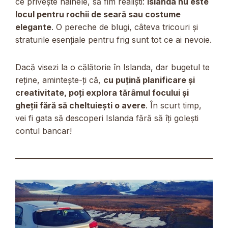
ce privește hainele, să fim realiști:
Islanda nu este
locul pentru rochii de seară sau costume
elegante
. O pereche de blugi, câteva tricouri și
straturile esențiale pentru frig sunt tot ce ai nevoie.
Dacă visezi la o călătorie în Islanda, dar bugetul te
reține, amintește-ți că,
cu puțină planificare și
creativitate, poți explora tărâmul focului și
gheții fără să cheltuiești o avere
. În scurt timp,
vei fi gata să descoperi Islanda fără să îți golești
contul bancar!