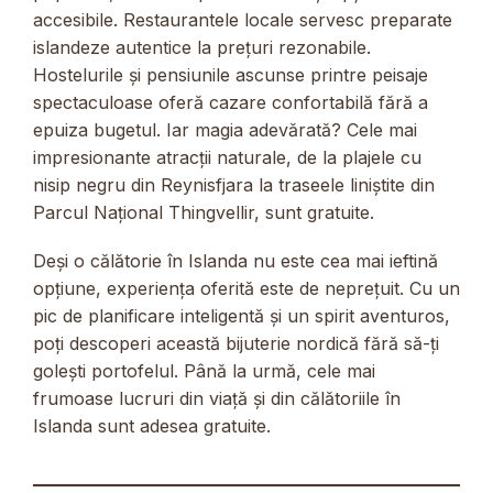
accesibile. Restaurantele locale servesc preparate
islandeze autentice la prețuri rezonabile.
Hostelurile și pensiunile ascunse printre peisaje
spectaculoase oferă cazare confortabilă fără a
epuiza bugetul. Iar magia adevărată? Cele mai
impresionante atracții naturale, de la plajele cu
nisip negru din Reynisfjara la traseele liniștite din
Parcul Național Thingvellir, sunt gratuite.
Deși o călătorie în Islanda nu este cea mai ieftină
opțiune, experiența oferită este de neprețuit. Cu un
pic de planificare inteligentă și un spirit aventuros,
poți descoperi această bijuterie nordică fără să-ți
golești portofelul. Până la urmă, cele mai
frumoase lucruri din viață și din călătoriile în
Islanda sunt adesea gratuite.