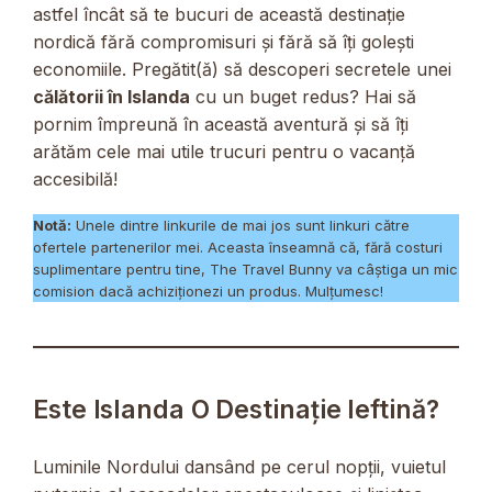
astfel încât să te bucuri de această destinație
nordică fără compromisuri și fără să îți golești
economiile. Pregătit(ă) să descoperi secretele unei
călătorii în Islanda
cu un buget redus? Hai să
pornim împreună în această aventură și să îți
arătăm cele mai utile trucuri pentru o vacanță
accesibilă!
Notă:
Unele dintre linkurile de mai jos sunt linkuri către
ofertele partenerilor mei. Aceasta înseamnă că, fără costuri
suplimentare pentru tine, The Travel Bunny va câștiga un mic
comision dacă achiziționezi un produs. Mulțumesc!
Este Islanda O Destinație Ieftină?
Luminile Nordului dansând pe cerul nopții, vuietul