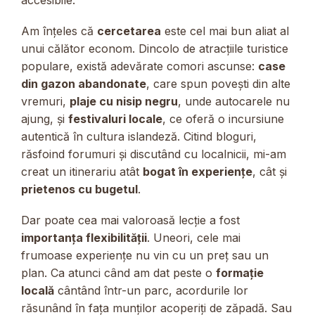
accesibile.
Am înțeles că
cercetarea
este cel mai bun aliat al
unui călător econom. Dincolo de atracțiile turistice
populare, există adevărate comori ascunse:
case
din gazon abandonate
, care spun povești din alte
vremuri,
plaje cu nisip negru
, unde autocarele nu
ajung, și
festivaluri locale
, ce oferă o incursiune
autentică în cultura islandeză. Citind bloguri,
răsfoind forumuri și discutând cu localnicii, mi-am
creat un itinerariu atât
bogat în experiențe
, cât și
prietenos cu bugetul
.
Dar poate cea mai valoroasă lecție a fost
importanța flexibilității
. Uneori, cele mai
frumoase experiențe nu vin cu un preț sau un
plan. Ca atunci când am dat peste o
formație
locală
cântând într-un parc, acordurile lor
răsunând în fața munților acoperiți de zăpadă. Sau