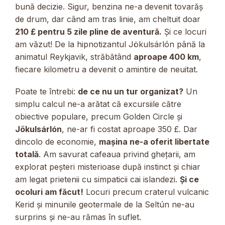
bună decizie. Sigur, benzina ne-a devenit tovarăș
de drum, dar când am tras linie, am cheltuit doar
210 £ pentru 5 zile pline de aventură.
Și ce locuri
am văzut! De la hipnotizantul Jökulsárlón până la
animatul Reykjavik, străbătând
aproape 400 km
,
fiecare kilometru a devenit o amintire de neuitat.
Poate te întrebi:
de ce nu un tur organizat?
Un
simplu calcul ne-a arătat că excursiile către
obiective populare, precum Golden Circle și
Jökulsárlón
, ne-ar fi costat aproape 350 £. Dar
dincolo de economie,
mașina ne-a oferit libertate
totală
. Am savurat cafeaua privind ghețarii, am
explorat peșteri misterioase după instinct și chiar
am legat prietenii cu simpaticii cai islandezi.
Și ce
ocoluri am făcut!
Locuri precum craterul vulcanic
Kerid și minunile geotermale de la Seltún ne-au
surprins și ne-au rămas în suflet.