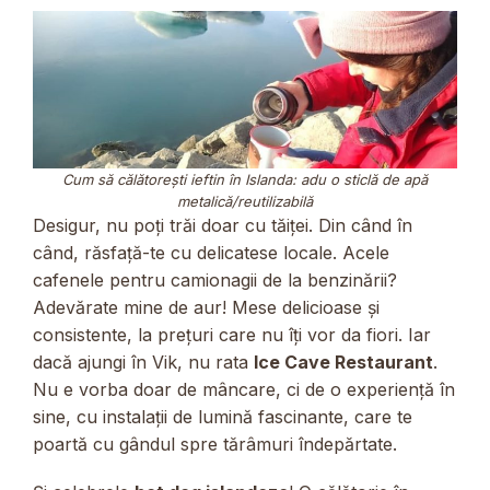
Cum să călătorești ieftin în Islanda: adu o sticlă de apă
metalică/reutilizabilă
Desigur, nu poți trăi doar cu tăiței. Din când în
când, răsfață-te cu delicatese locale. Acele
cafenele pentru camionagii de la benzinării?
Adevărate mine de aur! Mese delicioase și
consistente, la prețuri care nu îți vor da fiori. Iar
dacă ajungi în Vik, nu rata
Ice Cave Restaurant
.
Nu e vorba doar de mâncare, ci de o experiență în
sine, cu instalații de lumină fascinante, care te
poartă cu gândul spre tărâmuri îndepărtate.