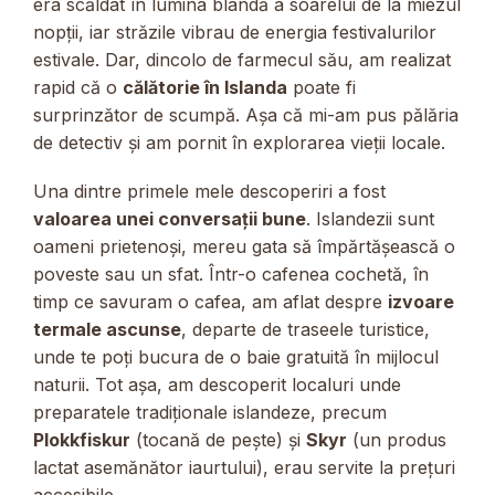
era scăldat în lumina blândă a soarelui de la miezul
nopții, iar străzile vibrau de energia festivalurilor
estivale. Dar, dincolo de farmecul său, am realizat
rapid că o
călătorie în Islanda
poate fi
surprinzător de scumpă. Așa că mi-am pus pălăria
de detectiv și am pornit în explorarea vieții locale.
Una dintre primele mele descoperiri a fost
valoarea unei conversații bune
. Islandezii sunt
oameni prietenoși, mereu gata să împărtășească o
poveste sau un sfat. Într-o cafenea cochetă, în
timp ce savuram o cafea, am aflat despre
izvoare
termale ascunse
, departe de traseele turistice,
unde te poți bucura de o baie gratuită în mijlocul
naturii. Tot așa, am descoperit localuri unde
preparatele tradiționale islandeze, precum
Plokkfiskur
(tocană de pește) și
Skyr
(un produs
lactat asemănător iaurtului), erau servite la prețuri