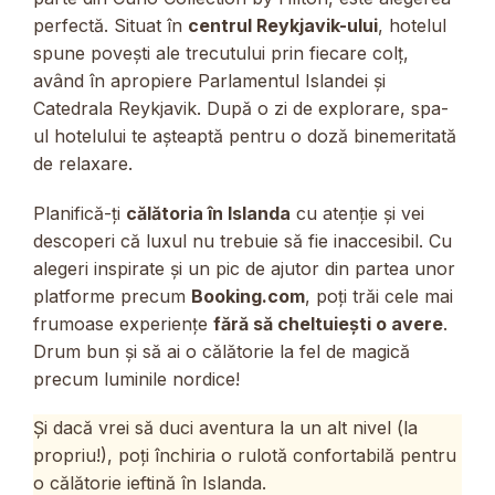
perfectă. Situat în
centrul Reykjavik-ului
, hotelul
spune povești ale trecutului prin fiecare colț,
având în apropiere Parlamentul Islandei și
Catedrala Reykjavik. După o zi de explorare, spa-
ul hotelului te așteaptă pentru o doză binemeritată
de relaxare.
Planifică-ți
călătoria în Islanda
cu atenție și vei
descoperi că luxul nu trebuie să fie inaccesibil. Cu
alegeri inspirate și un pic de ajutor din partea unor
platforme precum
Booking.com
, poți trăi cele mai
frumoase experiențe
fără să cheltuiești o avere
.
Drum bun și să ai o călătorie la fel de magică
precum luminile nordice!
Și dacă vrei să duci aventura la un alt nivel (la
propriu!), poți închiria o rulotă confortabilă pentru
o călătorie ieftină în Islanda.