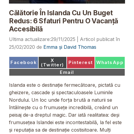
Călătorie În Islanda Cu Un Buget
Redus: 6 Sfaturi Pentru O Vacanță
Accesibilă
29/11/2025
25/02/2020
de
Emma și David Thomas
Share
X
Share
Share
Share
Facebook
Pinterest
WhatsApp
on
(Twitter)
on
on
on
Share
Email
on
Islanda este o destinație fermecătoare, pictată cu
gheizere, cascade și spectaculoasele Luminile
Nordului. Un loc unde forța brută a naturii se
întâlnește cu o frumusețe incredibilă, creând un
peisaj de-a dreptul magic. Dar iată realitatea: deși
frumusețea Islandei este incontestabilă, la fel este
și reputația sa de destinație costisitoare. Mulți