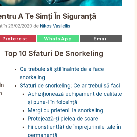
entru A Te Simți În Siguranță
26/02/2020
de
Nikos Vasilellis
Share
Share
Share
Pinterest
WhatsApp
Email
on
on
on
Top 10 Sfaturi De Snorkeling
Ce trebuie să știi înainte de a face
snorkeling
În
Sfaturi de snorkeling: Ce ar trebui să faci
n
Achiziționează echipament de calitate
și pune-l în folosință
Mergi cu prietenii la snorkeling
Protejează-ți pielea de soare
Fii conștient(ă) de împrejurimile tale în
permanență