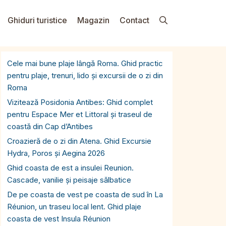
Ghiduri turistice
Magazin
Contact
Cele mai bune plaje lângă Roma. Ghid practic
pentru plaje, trenuri, lido și excursii de o zi din
Roma
Vizitează Posidonia Antibes: Ghid complet
pentru Espace Mer et Littoral și traseul de
coastă din Cap d’Antibes
Croazieră de o zi din Atena. Ghid Excursie
Hydra, Poros și Aegina 2026
Ghid coasta de est a insulei Reunion.
Cascade, vanilie și peisaje sălbatice
De pe coasta de vest pe coasta de sud în La
Réunion, un traseu local lent. Ghid plaje
coasta de vest Insula Réunion