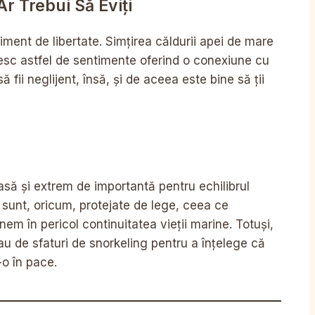
r Trebui Să Eviți
ment de libertate. Simțirea căldurii apei de mare
resc astfel de sentimente oferind o conexiune cu
 fii neglijent, însă, și de aceea este bine să ții
să și extrem de importantă pentru echilibrul
 sunt, oricum, protejate de lege, ceea ce
nem în pericol continuitatea vieții marine. Totuși,
u de sfaturi de snorkeling pentru a înțelege că
-o în pace.