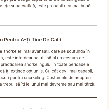
usețe subacvatică, este probabil cea mai bună
n Pentru A-Ți Ține De Cald
de snorkeleri mai avansați, care se scufundă în
a, este întotdeauna util să ai un costum de
racticarea snorkelingului în toate perioadele
 că îți extinde opțiunile. Cu cât devii mai capabil,
 locuri pentru snorkeling. Costumele de neopren
a trebui să îți iei unul mai devreme sau mai târziu.