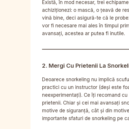
Există, în mod necesar, trei echipame
achiziționezi: o mască, o țeavă de resp
vină bine, deci asigură-te că le probez
vor fi necesare mai ales în timpul prim
avansați, acestea ar putea fi inutile.
2. Mergi Cu Prietenii La Snorkel
Deoarece snorkeling nu implică scufun
practici cu un instructor (deși este f
neexperimentați). Ce îți recomand cu 
prietenii. Chiar și cei mai avansați snor
motive de siguranță, cât și din motiv
importante sfaturi de snorkeling pe car