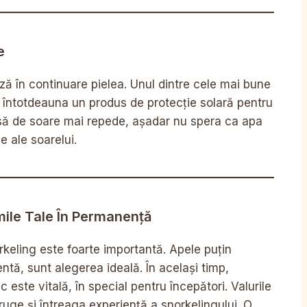
e
ează în continuare pielea. Unul dintre cele mai bune
ti întotdeauna un produs de protecție solară pentru
arsă de soare mai repede, așadar nu spera ca apa
e ale soarelui.
imile Tale În Permanență
rkeling este foarte importantă. Apele puțin
entă, sunt alegerea ideală. În același timp,
c este vitală, în special pentru începători. Valurile
ruge și întreaga experiență a snorkelingului. O