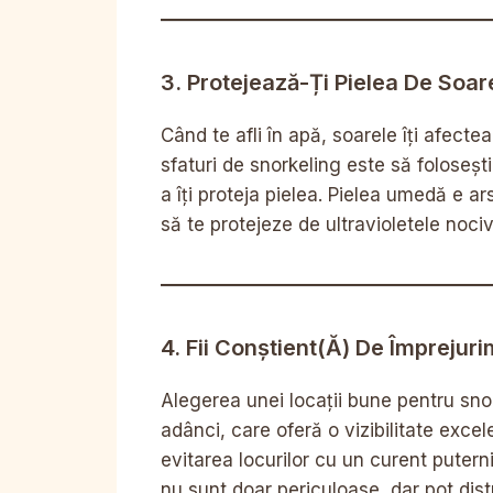
3. Protejează-Ți Pielea De Soar
Când te afli în apă, soarele îți afect
sfaturi de snorkeling este să foloseș
a îți proteja pielea. Pielea umedă e 
să te protejeze de ultravioletele nociv
4. Fii Conștient(ă) De Împrejur
Alegerea unei locații bune pentru sno
adânci, care oferă o vizibilitate excel
evitarea locurilor cu un curent puterni
nu sunt doar periculoase, dar pot dist