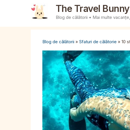
Sari
The Travel Bunny
la
Blog de călătorii • Mai multe vacanțe, 
conținut
Blog de călătorii
»
Sfaturi de călătorie
»
10 s