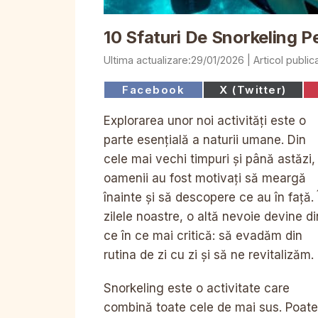
10 Sfaturi De Snorkeling P
29/01/2026
Share
Share
Facebook
X (Twitter)
on
on
Explorarea unor noi activități este o
parte esențială a naturii umane. Din
cele mai vechi timpuri și până astăzi,
oamenii au fost motivați să meargă
înainte și să descopere ce au în față. 
zilele noastre, o altă nevoie devine di
ce în ce mai critică: să evadăm din
rutina de zi cu zi și să ne revitalizăm.
Snorkeling este o activitate care
combină toate cele de mai sus. Poate