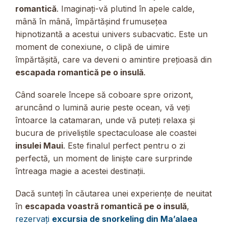
romantică
. Imaginați-vă plutind în apele calde,
mână în mână, împărtășind frumusețea
hipnotizantă a acestui univers subacvatic. Este un
moment de conexiune, o clipă de uimire
împărtășită, care va deveni o amintire prețioasă din
escapada romantică pe o insulă
.
Când soarele începe să coboare spre orizont,
aruncând o lumină aurie peste ocean, vă veți
întoarce la catamaran, unde vă puteți relaxa și
bucura de priveliștile spectaculoase ale coastei
insulei Maui
. Este finalul perfect pentru o zi
perfectă, un moment de liniște care surprinde
întreaga magie a acestei destinații.
Dacă sunteți în căutarea unei experiențe de neuitat
în
escapada voastră romantică pe o insulă
,
rezervați
excursia de snorkeling din Ma’alaea