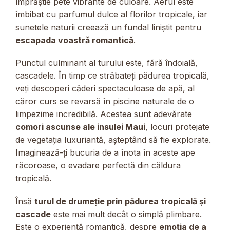
împrăștie pete vibrante de culoare. Aerul este
îmbibat cu parfumul dulce al florilor tropicale, iar
sunetele naturii creează un fundal liniștit pentru
escapada voastră romantică
.
Punctul culminant al turului este, fără îndoială,
cascadele. În timp ce străbateți pădurea tropicală,
veți descoperi căderi spectaculoase de apă, al
căror curs se revarsă în piscine naturale de o
limpezime incredibilă. Acestea sunt adevărate
comori ascunse ale insulei Maui
, locuri protejate
de vegetația luxuriantă, așteptând să fie explorate.
Imaginează-ți bucuria de a înota în aceste ape
răcoroase, o evadare perfectă din căldura
tropicală.
Însă
turul de drumeție prin pădurea tropicală și
cascade
este mai mult decât o simplă plimbare.
Este o experiență romantică, despre
emoția de a