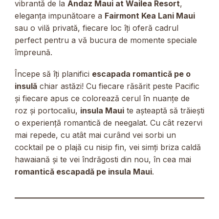
vibrantă de la
Andaz Maui at Wailea Resort
,
eleganța impunătoare a
Fairmont Kea Lani Maui
sau o vilă privată, fiecare loc îți oferă cadrul
perfect pentru a vă bucura de momente speciale
împreună.
Începe să îți planifici
escapada romantică pe o
insulă
chiar astăzi! Cu fiecare răsărit peste Pacific
și fiecare apus ce colorează cerul în nuanțe de
roz și portocaliu,
insula Maui
te așteaptă să trăiești
o experiență romantică de neegalat. Cu cât rezervi
mai repede, cu atât mai curând vei sorbi un
cocktail pe o plajă cu nisip fin, vei simți briza caldă
hawaiană și te vei îndrăgosti din nou, în cea mai
romantică escapadă pe insula Maui
.