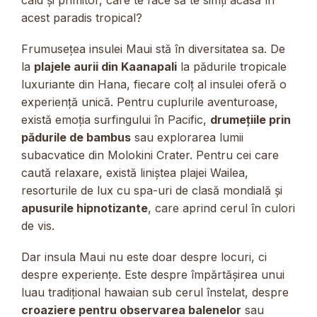
acest paradis tropical?
Frumusețea insulei Maui stă în diversitatea sa. De
la
plajele aurii din Kaanapali
la pădurile tropicale
luxuriante din Hana, fiecare colț al insulei oferă o
experiență unică. Pentru cuplurile aventuroase,
există emoția surfingului în Pacific,
drumețiile prin
pădurile de bambus
sau explorarea lumii
subacvatice din Molokini Crater. Pentru cei care
caută relaxare, există liniștea plajei Wailea,
resorturile de lux cu spa-uri de clasă mondială și
apusurile hipnotizante
, care aprind cerul în culori
de vis.
Dar insula Maui nu este doar despre locuri, ci
despre experiențe. Este despre împărtășirea unui
luau tradițional hawaian sub cerul înstelat, despre
croaziere pentru observarea balenelor
sau