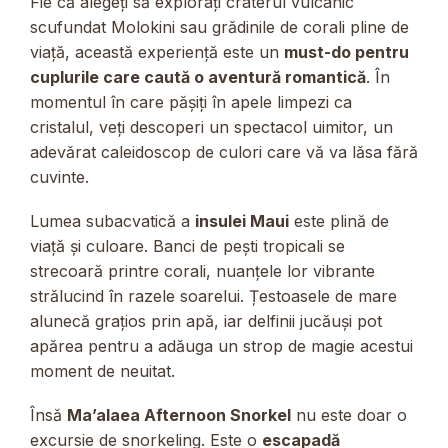
Fie că alegeți să explorați craterul vulcanic
scufundat Molokini sau grădinile de corali pline de
viață, această experiență este un
must-do pentru
cuplurile care caută o aventură romantică
. În
momentul în care pășiți în apele limpezi ca
cristalul, veți descoperi un spectacol uimitor, un
adevărat caleidoscop de culori care vă va lăsa fără
cuvinte.
Lumea subacvatică a
insulei Maui
este plină de
viață și culoare. Banci de pești tropicali se
strecoară printre corali, nuanțele lor vibrante
strălucind în razele soarelui. Țestoasele de mare
alunecă grațios prin apă, iar delfinii jucăuși pot
apărea pentru a adăuga un strop de magie acestui
moment de neuitat.
Însă
Ma’alaea Afternoon Snorkel
nu este doar o
excursie de snorkeling. Este o
escapadă