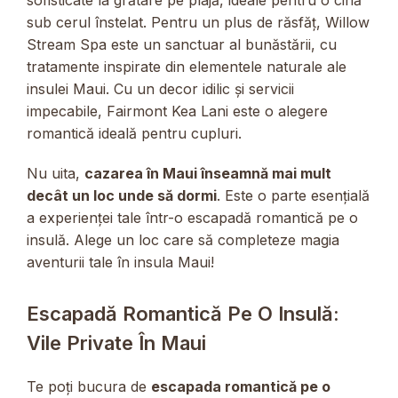
sofisticate la grătare pe plajă, ideale pentru o cină
sub cerul înstelat. Pentru un plus de răsfăț, Willow
Stream Spa este un sanctuar al bunăstării, cu
tratamente inspirate din elementele naturale ale
insulei Maui. Cu un decor idilic și servicii
impecabile, Fairmont Kea Lani este o alegere
romantică ideală pentru cupluri.
Nu uita,
cazarea în Maui înseamnă mai mult
decât un loc unde să dormi
. Este o parte esențială
a experienței tale într-o escapadă romantică pe o
insulă. Alege un loc care să completeze magia
aventurii tale în insula Maui!
Escapadă Romantică Pe O Insulă:
Vile Private În Maui
Te poți bucura de
escapada romantică pe o