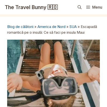
Sari
The Travel Bunny 🇷🇴
Menu
la
conținut
Blog de călătorii
»
America de Nord
»
SUA
»
Escapadă
romantică pe o insulă: Ce să faci pe insula Maui