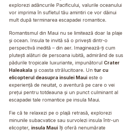
explorezi adâncurile Pacificului, valurile oceanului
vor imprima în sufletul tău amintiri ce vor dăinui
mult după terminarea escapadei romantice.
Romantismul din Maui nu se limitează doar la plaje
și ocean. Insula te invită să o privești dintr-o
perspectivă inedită – din aer. Imaginează-ți cum
plutești alături de persoana iubită, admirând de sus
pădurile tropicale luxuriante, impunătorul
Crater
Haleakala
și coasta strălucitoare. Un
tur cu
elicopterul deasupra insulei Maui
este o
experiență de neuitat, o aventură pe care o vei
prețui pentru totdeauna și un punct culminant al
escapadei tale romantice pe insula Maui.
Fie că te relaxezi pe o plajă retrasă, explorezi
minunile subacvatice sau survolezi insula într-un
elicopter,
insula Maui
îți oferă nenumărate