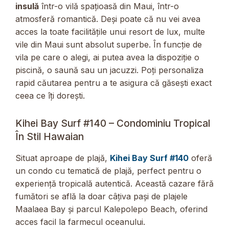
insulă
într-o vilă spațioasă din Maui, într-o
atmosferă romantică. Deși poate că nu vei avea
acces la toate facilitățile unui resort de lux, multe
vile din Maui sunt absolut superbe. În funcție de
vila pe care o alegi, ai putea avea la dispoziție o
piscină, o saună sau un jacuzzi. Poți personaliza
rapid căutarea pentru a te asigura că găsești exact
ceea ce îți dorești.
Kihei Bay Surf #140 – Condominiu Tropical
În Stil Hawaian
Situat aproape de plajă,
Kihei Bay Surf #140
oferă
un condo cu tematică de plajă, perfect pentru o
experiență tropicală autentică. Această cazare fără
fumători se află la doar câțiva pași de plajele
Maalaea Bay și parcul Kalepolepo Beach, oferind
acces facil la farmecul oceanului.