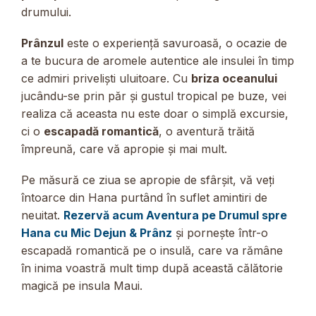
drumului.
Prânzul
este o experiență savuroasă, o ocazie de
a te bucura de aromele autentice ale insulei în timp
ce admiri priveliști uluitoare. Cu
briza oceanului
jucându-se prin păr și gustul tropical pe buze, vei
realiza că aceasta nu este doar o simplă excursie,
ci o
escapadă romantică
, o aventură trăită
împreună, care vă apropie și mai mult.
Pe măsură ce ziua se apropie de sfârșit, vă veți
întoarce din Hana purtând în suflet amintiri de
neuitat.
Rezervă acum Aventura pe Drumul spre
Hana cu Mic Dejun & Prânz
și pornește într-o
escapadă romantică pe o insulă, care va rămâne
în inima voastră mult timp după această călătorie
magică pe insula Maui.