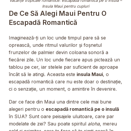
Vacanțe tropicale romantice: escapadă romantică pe o insulă –
Insula Maui pentru cupluri
De Ce Să Alegi Maui Pentru O
Escapadă Romantică
Imaginează-ți un loc unde timpul pare să se
oprească, unde ritmul valurilor și foșnetul
frunzelor de palmier devin coloana sonoră a
fiecărei zile. Un loc unde fiecare apus pictează un
tablou pe cer, iar stelele par suficient de aproape
încât să le atingi. Aceasta este
insula Maui
, o
escapadă romantică care nu este doar o destinație,
ci o senzație, un moment, o amintire în devenire.
Dar ce face din Maui una dintre cele mai bune
alegeri pentru o
escapadă romantică pe o insulă
în SUA? Sunt oare peisajele uluitoare, care par
modelate de zei? Sau poate spiritul
aloha
, mereu
cald și primitor, care te face să te simți acasă în