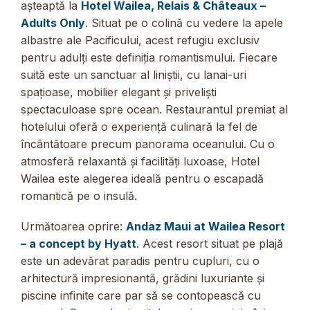
așteaptă la
Hotel Wailea, Relais & Châteaux –
Adults Only
. Situat pe o colină cu vedere la apele
albastre ale Pacificului, acest refugiu exclusiv
pentru adulți este definiția romantismului. Fiecare
suită este un sanctuar al liniștii, cu lanai-uri
spațioase, mobilier elegant și priveliști
spectaculoase spre ocean. Restaurantul premiat al
hotelului oferă o experiență culinară la fel de
încântătoare precum panorama oceanului. Cu o
atmosferă relaxantă și facilități luxoase, Hotel
Wailea este alegerea ideală pentru o escapadă
romantică pe o insulă.
Următoarea oprire:
Andaz Maui at Wailea Resort
– a concept by Hyatt
. Acest resort situat pe plajă
este un adevărat paradis pentru cupluri, cu o
arhitectură impresionantă, grădini luxuriante și
piscine infinite care par să se contopească cu