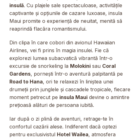
insulă
. Cu plajele sale spectaculoase, activitățile
captivante și opțiunile de cazare luxoase, insula
Maui promite o experiență de neuitat, menită să
reaprindă flacăra romantismului.
Din clipa în care cobori din avionul Hawaiian
Airlines, vei fi prins în magia insulei. Fie că
explorezi lumea subacvatică vibrantă într-o
excursie de snorkeling la
Molokini
sau
Coral
Gardens
, pornești într-o aventură palpitantă pe
Road to Hana
, ori te relaxezi în liniștea unei
drumeții prin junglele și cascadele tropicale, fiecare
moment petrecut pe
insula Maui
devine o amintire
prețioasă alături de persoana iubită.
Iar după o zi plină de aventuri, retrage-te în
confortul cazării alese. Indiferent dacă optezi
pentru exclusivistul
Hotel Wailea
, atmosfera