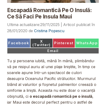
Escapadă Romantică Pe O Insulă:
Ce Să Faci Pe Insula Maui
29/11/2025
28/01/2020
de
Cristina Popescu
Share
X
Share
Share
Share
Facebook
Pinterest
WhatsApp
on
(Twitter)
on
on
on
Share
Email
on
Tu și persoana iubită, mână în mână, plimbându-
vă pe nisipul auriu al unei plaje liniștite, în timp ce
soarele apune într-un spectacol de culori
deasupra Oceanului Pacific strălucitor. Murmurul
blând al valurilor și foșnetul palmierilor creează o
simfonie a liniștii. Aceasta nu este doar o vacanță
obișnuită, ci
o escapadă romantică pe o insulă
,
iar Maui este decorul perfect pentru o astfel de