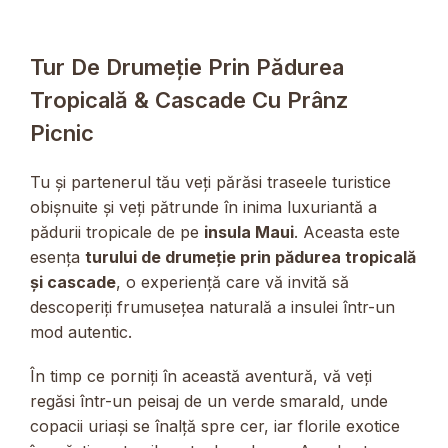
Tur De Drumeție Prin Pădurea
Tropicală & Cascade Cu Prânz
Picnic
Tu și partenerul tău veți părăsi traseele turistice
obișnuite și veți pătrunde în inima luxuriantă a
pădurii tropicale de pe
insula Maui
. Aceasta este
esența
turului de drumeție prin pădurea tropicală
și cascade
, o experiență care vă invită să
descoperiți frumusețea naturală a insulei într-un
mod autentic.
În timp ce porniți în această aventură, vă veți
regăsi într-un peisaj de un verde smarald, unde
copacii uriași se înalță spre cer, iar florile exotice