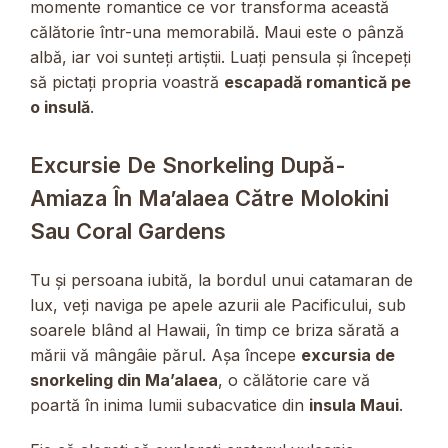
momente romantice ce vor transforma această
călătorie într-una memorabilă. Maui este o pânză
albă, iar voi sunteți artiștii. Luați pensula și începeți
să pictați propria voastră
escapadă romantică pe
o insulă
.
Excursie De Snorkeling După-
Amiaza În Ma’alaea Către Molokini
Sau Coral Gardens
Tu și persoana iubită, la bordul unui catamaran de
lux, veți naviga pe apele azurii ale Pacificului, sub
soarele blând al Hawaii, în timp ce briza sărată a
mării vă mângâie părul. Așa începe
excursia de
snorkeling din Ma’alaea
, o călătorie care vă
poartă în inima lumii subacvatice din
insula Maui
.