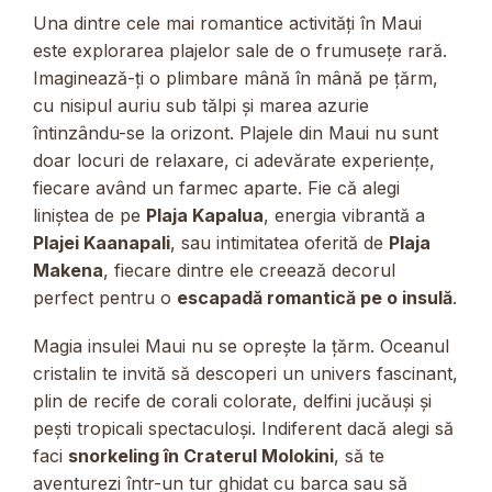
Una dintre cele mai romantice activități în Maui
este explorarea plajelor sale de o frumusețe rară.
Imaginează-ți o plimbare mână în mână pe țărm,
cu nisipul auriu sub tălpi și marea azurie
întinzându-se la orizont. Plajele din Maui nu sunt
doar locuri de relaxare, ci adevărate experiențe,
fiecare având un farmec aparte. Fie că alegi
liniștea de pe
Plaja Kapalua
, energia vibrantă a
Plajei Kaanapali
, sau intimitatea oferită de
Plaja
Makena
, fiecare dintre ele creează decorul
perfect pentru o
escapadă romantică pe o insulă
.
Magia insulei Maui nu se oprește la țărm. Oceanul
cristalin te invită să descoperi un univers fascinant,
plin de recife de corali colorate, delfini jucăuși și
pești tropicali spectaculoși. Indiferent dacă alegi să
faci
snorkeling în Craterul Molokini
, să te
aventurezi într-un tur ghidat cu barca sau să