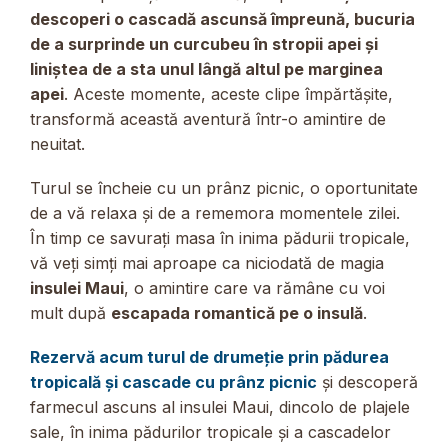
descoperi o cascadă ascunsă împreună, bucuria
de a surprinde un curcubeu în stropii apei și
liniștea de a sta unul lângă altul pe marginea
apei
. Aceste momente, aceste clipe împărtășite,
transformă această aventură într-o amintire de
neuitat.
Turul se încheie cu un prânz picnic, o oportunitate
de a vă relaxa și de a rememora momentele zilei.
În timp ce savurați masa în inima pădurii tropicale,
vă veți simți mai aproape ca niciodată de magia
insulei Maui
, o amintire care va rămâne cu voi
mult după
escapada romantică pe o insulă
.
Rezervă acum turul de drumeție prin pădurea
tropicală și cascade cu prânz picnic
și descoperă
farmecul ascuns al insulei Maui, dincolo de plajele
sale, în inima pădurilor tropicale și a cascadelor