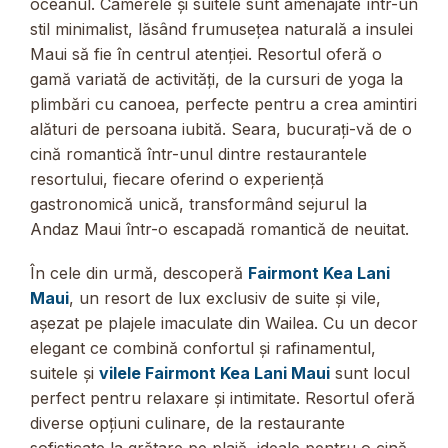
oceanul. Camerele și suitele sunt amenajate într-un
stil minimalist, lăsând frumusețea naturală a insulei
Maui să fie în centrul atenției. Resortul oferă o
gamă variată de activități, de la cursuri de yoga la
plimbări cu canoea, perfecte pentru a crea amintiri
alături de persoana iubită. Seara, bucurați-vă de o
cină romantică într-unul dintre restaurantele
resortului, fiecare oferind o experiență
gastronomică unică, transformând sejurul la
Andaz Maui într-o escapadă romantică de neuitat.
În cele din urmă, descoperă
Fairmont Kea Lani
Maui
, un resort de lux exclusiv de suite și vile,
așezat pe plajele imaculate din Wailea. Cu un decor
elegant ce combină confortul și rafinamentul,
suitele și
vilele Fairmont Kea Lani Maui
sunt locul
perfect pentru relaxare și intimitate. Resortul oferă
diverse opțiuni culinare, de la restaurante