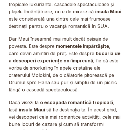
tropicale luxuriante, cascadele spectaculoase și
plajele încântătoare, nu e de mirare că
insula Maui
este considerată una dintre cele mai frumoase
destinații pentru o vacanță romantică în SUA.
Dar Maui înseamnă mai mult decât peisaje de
poveste. Este despre
momentele împărtășite
,
care devin amintiri de preț. Este despre
bucuria de
a descoperi experiențe noi împreună
, fie că este
vorba de snorkeling în apele cristaline ale
craterului Molokini, de o călătorie pitorească pe
Drumul spre Hana sau pur și simplu de un picnic
lângă o cascadă spectaculoasă.
Dacă visezi la
o escapadă romantică tropicală
,
lasă
insula Maui
să fie destinația ta. În acest ghid,
vei descoperi cele mai romantice activități, cele mai
bune locuri de cazare și cum să transformi