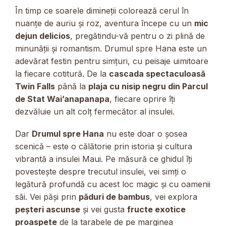
În timp ce soarele dimineții colorează cerul în
nuanțe de auriu și roz, aventura începe cu un
mic
dejun delicios
, pregătindu-vă pentru o zi plină de
minunății și romantism. Drumul spre Hana este un
adevărat festin pentru simțuri, cu peisaje uimitoare
la fiecare cotitură. De la
cascada spectaculoasă
Twin Falls
până la
plaja cu nisip negru din Parcul
de Stat Wai’anapanapa
, fiecare oprire îți
dezvăluie un alt colț fermecător al insulei.
Dar
Drumul spre Hana
nu este doar o șosea
scenică – este o călătorie prin istoria și cultura
vibrantă a insulei Maui. Pe măsură ce ghidul îți
povestește despre trecutul insulei, vei simți o
legătură profundă cu acest loc magic și cu oamenii
săi. Vei păși prin
păduri de bambus
, vei explora
peșteri ascunse
și vei gusta
fructe exotice
proaspete
de la tarabele de pe marginea