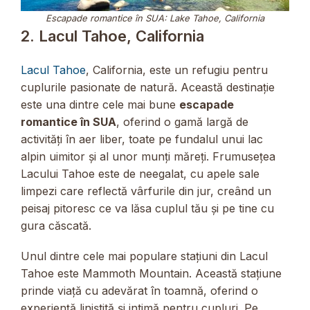
Escapade romantice în SUA: Lake Tahoe, California
2. Lacul Tahoe, California
Lacul Tahoe
, California, este un refugiu pentru
cuplurile pasionate de natură. Această destinație
este una dintre cele mai bune
escapade
romantice în SUA
, oferind o gamă largă de
activități în aer liber, toate pe fundalul unui lac
alpin uimitor și al unor munți măreți. Frumusețea
Lacului Tahoe este de neegalat, cu apele sale
limpezi care reflectă vârfurile din jur, creând un
peisaj pitoresc ce va lăsa cuplul tău și pe tine cu
gura căscată.
Unul dintre cele mai populare stațiuni din Lacul
Tahoe este Mammoth Mountain. Această stațiune
prinde viață cu adevărat în toamnă, oferind o
experiență liniștită și intimă pentru cupluri. Pe