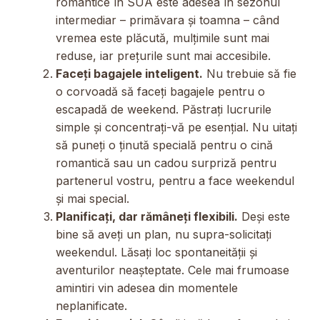
romantice în SUA este adesea în sezonul
intermediar – primăvara și toamna – când
vremea este plăcută, mulțimile sunt mai
reduse, iar prețurile sunt mai accesibile.
Faceți bagajele inteligent.
Nu trebuie să fie
o corvoadă să faceți bagajele pentru o
escapadă de weekend. Păstrați lucrurile
simple și concentrați-vă pe esențial. Nu uitați
să puneți o ținută specială pentru o cină
romantică sau un cadou surpriză pentru
partenerul vostru, pentru a face weekendul
și mai special.
Planificați, dar rămâneți flexibili.
Deși este
bine să aveți un plan, nu supra-solicitați
weekendul. Lăsați loc spontaneității și
aventurilor neașteptate. Cele mai frumoase
amintiri vin adesea din momentele
neplanificate.