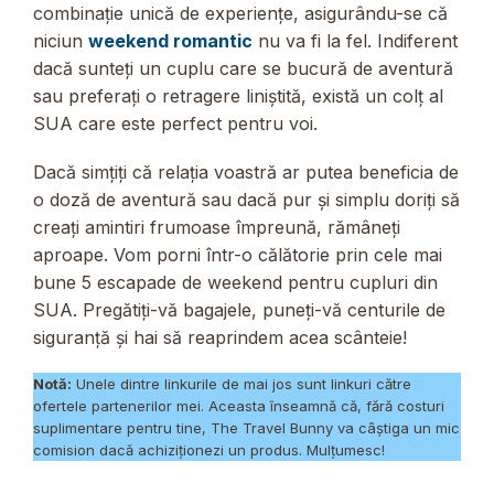
combinație unică de experiențe, asigurându-se că
niciun
weekend romantic
nu va fi la fel. Indiferent
dacă sunteți un cuplu care se bucură de aventură
sau preferați o retragere liniștită, există un colț al
SUA care este perfect pentru voi.
Dacă simțiți că relația voastră ar putea beneficia de
o doză de aventură sau dacă pur și simplu doriți să
creați amintiri frumoase împreună, rămâneți
aproape. Vom porni într-o călătorie prin cele mai
bune 5 escapade de weekend pentru cupluri din
SUA. Pregătiți-vă bagajele, puneți-vă centurile de
siguranță și hai să reaprindem acea scânteie!
Notă:
Unele dintre linkurile de mai jos sunt linkuri către
ofertele partenerilor mei. Aceasta înseamnă că, fără costuri
suplimentare pentru tine, The Travel Bunny va câștiga un mic
comision dacă achiziționezi un produs. Mulțumesc!