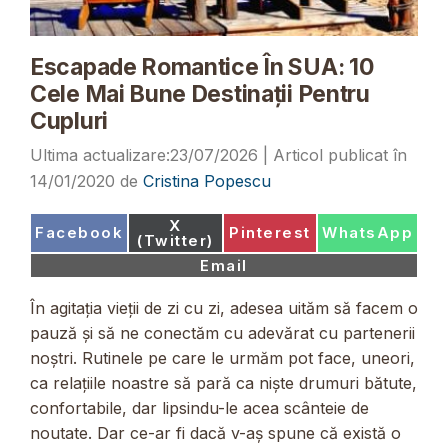
Escapade Romantice În SUA: 10
Cele Mai Bune Destinații Pentru
Cupluri
23/07/2026
14/01/2020
de
Cristina Popescu
Share
X
Share
Share
Share
Facebook
Pinterest
WhatsApp
on
(Twitter)
on
on
on
Share
Email
on
În agitația vieții de zi cu zi, adesea uităm să facem o
pauză și să ne conectăm cu adevărat cu partenerii
noștri. Rutinele pe care le urmăm pot face, uneori,
ca relațiile noastre să pară ca niște drumuri bătute,
confortabile, dar lipsindu-le acea scânteie de
noutate. Dar ce-ar fi dacă v-aș spune că există o