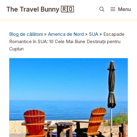
Sari
The Travel Bunny 🇷🇴
Menu
la
conținut
Blog de călătorii
»
America de Nord
»
SUA
»
Escapade
Romantice în SUA: 10 Cele Mai Bune Destinații pentru
Cupluri