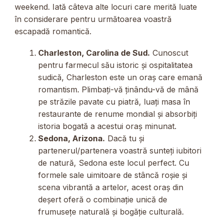
weekend. Iată câteva alte locuri care merită luate
în considerare pentru următoarea voastră
escapadă romantică.
Charleston, Carolina de Sud.
Cunoscut
pentru farmecul său istoric și ospitalitatea
sudică, Charleston este un oraș care emană
romantism. Plimbați-vă ținându-vă de mână
pe străzile pavate cu piatră, luați masa în
restaurante de renume mondial și absorbiți
istoria bogată a acestui oraș minunat.
Sedona, Arizona.
Dacă tu și
partenerul/partenera voastră sunteți iubitori
de natură, Sedona este locul perfect. Cu
formele sale uimitoare de stâncă roșie și
scena vibrantă a artelor, acest oraș din
deșert oferă o combinație unică de
frumusețe naturală și bogăție culturală.