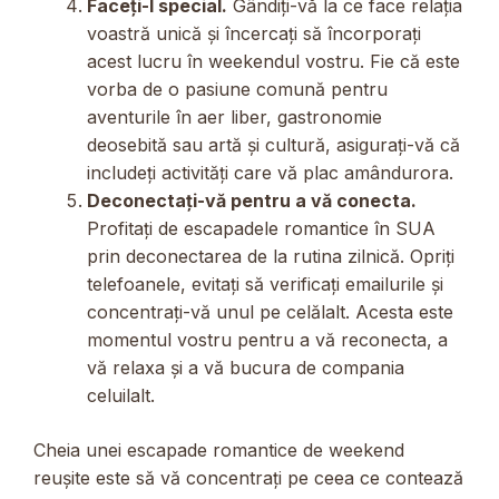
Faceți-l special.
Gândiți-vă la ce face relația
voastră unică și încercați să încorporați
acest lucru în weekendul vostru. Fie că este
vorba de o pasiune comună pentru
aventurile în aer liber, gastronomie
deosebită sau artă și cultură, asigurați-vă că
includeți activități care vă plac amândurora.
Deconectați-vă pentru a vă conecta.
Profitați de escapadele romantice în SUA
prin deconectarea de la rutina zilnică. Opriți
telefoanele, evitați să verificați emailurile și
concentrați-vă unul pe celălalt. Acesta este
momentul vostru pentru a vă reconecta, a
vă relaxa și a vă bucura de compania
celuilalt.
Cheia unei escapade romantice de weekend
reușite este să vă concentrați pe ceea ce contează