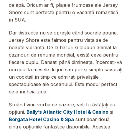
de apă. Oricum ar fi, plajele frumoase ale Jersey
Shore sunt perfecte pentru o vacanță romantică
în SUA.
Dar distracția nu se oprește când soarele apune.
Jersey Shore este faimos pentru viața sa de
noapte vibrantă. De la baruri și cluburi animat la
cazinouri de renume mondial, există ceva pentru
fiecare cuplu. Dansați până dimineața, încercați-vă
norocul la mesele de joc sau pur și simplu savurați
un cocktail în timp ce admirați priveliștile
spectaculoase ale oceanului. Este modul perfect
de a încheia ziua.
Și când vine vorba de cazare, veți fi răsfățați cu
opțiuni.
Bally’s Atlantic City Hotel & Casino
și
Borgata Hotel Casino & Spa
sunt doar două
dintre opțiunile fantastice disponibile. Acestea