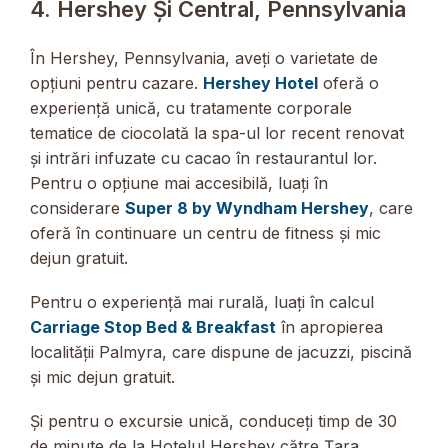
4. Hershey Și Central, Pennsylvania
În Hershey, Pennsylvania, aveți o varietate de
opțiuni pentru cazare.
Hershey Hotel
oferă o
experiență unică, cu tratamente corporale
tematice de ciocolată la spa-ul lor recent renovat
și intrări infuzate cu cacao în restaurantul lor.
Pentru o opțiune mai accesibilă, luați în
considerare
Super 8 by Wyndham Hershey
, care
oferă în continuare un centru de fitness și mic
dejun gratuit.
Pentru o experiență mai rurală, luați în calcul
Carriage Stop Bed & Breakfast
în apropierea
localității Palmyra, care dispune de jacuzzi, piscină
și mic dejun gratuit.
Și pentru o excursie unică, conduceți timp de 30
de minute de la Hotelul Hershey către Țara