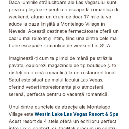
Dacă luminile strălucitoare ale Las Vegasului sunt
prea copleșitoare pentru o escapadă romantică de
weekend, atunci un drum de doar 17 mile te va
aduce la oaza liniștită a Montelago Village în
Nevada. Această destinație fermecătoare oferă un
cadru mai relaxat și intim, fiind una dintre cele mai
bune escapade romantice de weekend în SUA.
Imaginează-ți cum te plimbi de mână pe străzile
pavate, explorezi magazinele de tip boutique și te
răsfeți cu o cină romantică la un restaurant local.
Satul este situat pe malul lacului Las Vegas,
oferind vederi impresionante și o atmosferă
serenă, perfectă pentru o vacanță romantică.
Unul dintre punctele de atracție ale Montelago
Village este
Westin Lake Las Vegas Resort & Spa
.
Acest resort de 4 stele oferă un echilibru perfect
între lux și confort, cu facilități precum un centru