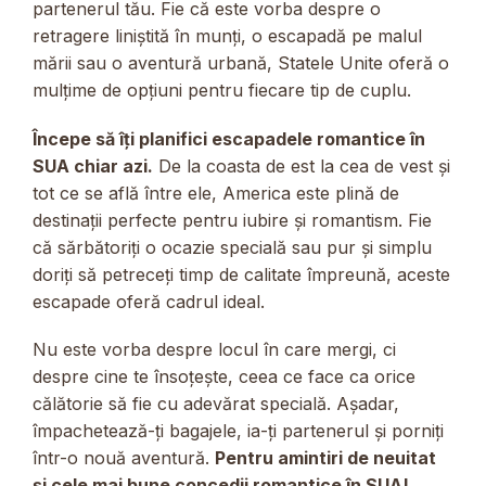
partenerul tău. Fie că este vorba despre o
retragere liniștită în munți, o escapadă pe malul
mării sau o aventură urbană, Statele Unite oferă o
mulțime de opțiuni pentru fiecare tip de cuplu.
Începe să îți planifici escapadele romantice în
SUA chiar azi.
De la coasta de est la cea de vest și
tot ce se află între ele, America este plină de
destinații perfecte pentru iubire și romantism. Fie
că sărbătoriți o ocazie specială sau pur și simplu
doriți să petreceți timp de calitate împreună, aceste
escapade oferă cadrul ideal.
Nu este vorba despre locul în care mergi, ci
despre cine te însoțește, ceea ce face ca orice
călătorie să fie cu adevărat specială. Așadar,
împachetează-ți bagajele, ia-ți partenerul și porniți
într-o nouă aventură.
Pentru amintiri de neuitat
și cele mai bune concedii romantice în SUA!