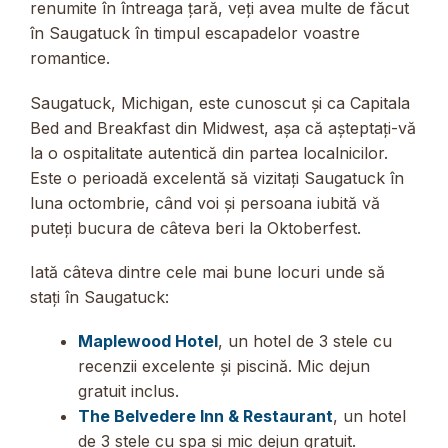
renumite în întreaga țară, veți avea multe de făcut
în Saugatuck în timpul escapadelor voastre
romantice.
Saugatuck, Michigan, este cunoscut și ca Capitala
Bed and Breakfast din Midwest, așa că așteptați-vă
la o ospitalitate autentică din partea localnicilor.
Este o perioadă excelentă să vizitați Saugatuck în
luna octombrie, când voi și persoana iubită vă
puteți bucura de câteva beri la Oktoberfest.
Iată câteva dintre cele mai bune locuri unde să
stați în Saugatuck:
Maplewood Hotel
, un hotel de 3 stele cu
recenzii excelente și piscină. Mic dejun
gratuit inclus.
The Belvedere Inn & Restaurant
, un hotel
de 3 stele cu spa și mic dejun gratuit.