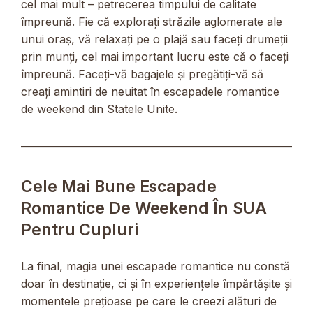
cel mai mult – petrecerea timpului de calitate
împreună. Fie că explorați străzile aglomerate ale
unui oraș, vă relaxați pe o plajă sau faceți drumeții
prin munți, cel mai important lucru este că o faceți
împreună. Faceți-vă bagajele și pregătiți-vă să
creați amintiri de neuitat în escapadele romantice
de weekend din Statele Unite.
Cele Mai Bune Escapade
Romantice De Weekend În SUA
Pentru Cupluri
La final, magia unei escapade romantice nu constă
doar în destinație, ci și în experiențele împărtășite și
momentele prețioase pe care le creezi alături de