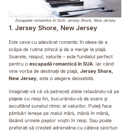
Escapade romantice în SUA: Jersey Shore, New Jersey
1. Jersey Shore, New Jersey
Este ceva cu adevărat romantic în ideea de a
scăpa de rutina zilnică și de a merge la plajă.
Soarele, nisipul, valurile – este fundalul perfect
pentru o
escapadă romantică în SUA
. Iar când
vine vorba de destinații de plajă,
Jersey Shore,
New Jersey
, este o alegere deosebită.
Imaginați-vă că vă petreceți zilele relaxându-vă pe
plajele cu nisip fin, bucurându-vă de soare și
ascultând sunetul ritmic al valurilor. Puteți face
plimbări leneșe pe malul mării, mână în mână,
lăsând urmele pașilor voștri în nisip. Sau poate
preferați să creșteți adrenalina cu câteva sporturi