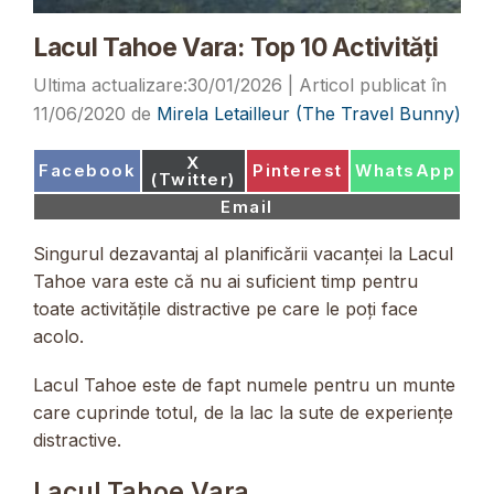
Lacul Tahoe Vara: Top 10 Activități
30/01/2026
11/06/2020
de
Mirela Letailleur (The Travel Bunny)
Share
X
Share
Share
Share
Facebook
Pinterest
WhatsApp
on
(Twitter)
on
on
on
Share
Email
on
Singurul dezavantaj al planificării vacanței la Lacul
Tahoe vara este că nu ai suficient timp pentru
toate activitățile distractive pe care le poți face
acolo.
Lacul Tahoe este de fapt numele pentru un munte
care cuprinde totul, de la lac la sute de experiențe
distractive.
Lacul Tahoe Vara