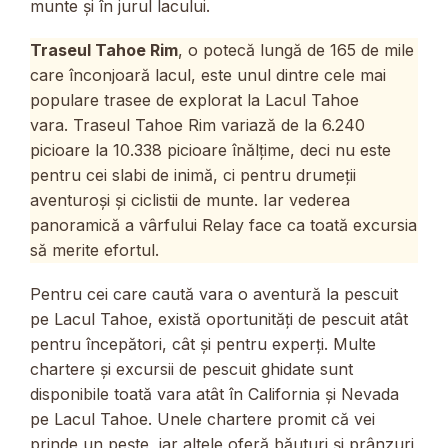
munte și în jurul lacului.
Traseul Tahoe Rim
, o potecă lungă de 165 de mile
care înconjoară lacul, este unul dintre cele mai
populare trasee de explorat la Lacul Tahoe
vara. Traseul Tahoe Rim variază de la 6.240
picioare la 10.338 picioare înălțime, deci nu este
pentru cei slabi de inimă, ci pentru drumeții
aventuroși și ciclistii de munte. Iar vederea
panoramică a vârfului Relay face ca toată excursia
să merite efortul.
Pentru cei care caută vara o aventură la pescuit
pe Lacul Tahoe, există oportunități de pescuit atât
pentru începători, cât și pentru experți. Multe
chartere și excursii de pescuit ghidate sunt
disponibile toată vara atât în California și Nevada
pe Lacul Tahoe. Unele chartere promit că vei
prinde un pește, iar altele oferă băuturi și prânzuri