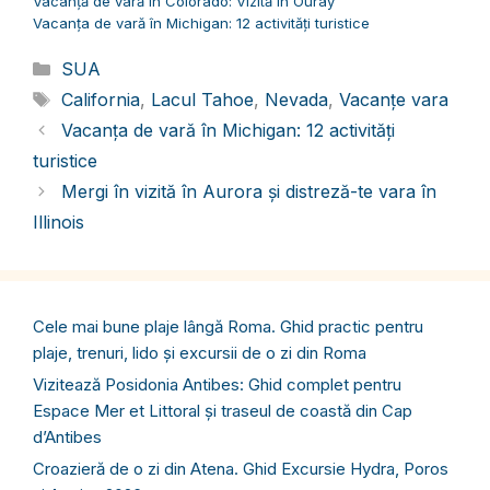
Vacanță de vară în Colorado: Vizită în Ouray
Vacanța de vară în Michigan: 12 activități turistice
Categorii
SUA
Etichete
California
,
Lacul Tahoe
,
Nevada
,
Vacanțe vara
Vacanța de vară în Michigan: 12 activități
turistice
Mergi în vizită în Aurora și distreză-te vara în
Illinois
Cele mai bune plaje lângă Roma. Ghid practic pentru
plaje, trenuri, lido și excursii de o zi din Roma
Vizitează Posidonia Antibes: Ghid complet pentru
Espace Mer et Littoral și traseul de coastă din Cap
d’Antibes
Croazieră de o zi din Atena. Ghid Excursie Hydra, Poros