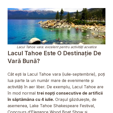
Lacul Tahoe vara: excelent pentru activități acvatice
Lacul Tahoe Este O Destinație De
Vară Bună?
Cât ești la Lacul Tahoe vara (iulie-septembrie), poți
lua parte la un număr mare de evenimente și
activități în aer liber. De exemplu, Lacul Tahoe are
în mod normal
trei nopți consecutive de artificii
în săptămâna cu 4 iulie.
Orașul găzduiește, de
asemenea, Lake Tahoe Shakespeare Festival,
Concours d’Elegance Wood Boat Show și