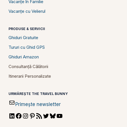
Vacanțe în Familie
Vacanțe cu Velierul
PRODUSE & SERVICII
Ghiduri Gratuite
Tururi cu Ghid GPS
Ghiduri Amazon
Consultanță Călătorii
Itinerarii Personalizate
URMĂREȘTE THE TRAVEL BUNNY
Primește newsletter
LinkedIn
Facebook
Instagram
Pinterest
RSS
Twitter
Bluesky
YouTube
Feed