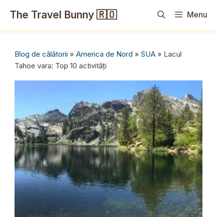
Sari
The Travel Bunny 🇷🇴
Menu
la
conținut
Blog de călătorii
»
America de Nord
»
SUA
»
Lacul
Tahoe vara: Top 10 activități