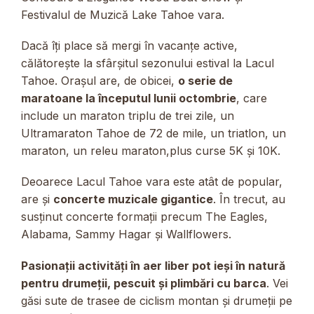
Festivalul de Muzică Lake Tahoe vara.
Dacă îți place să mergi în vacanțe active,
călătorește la sfârșitul sezonului estival la Lacul
Tahoe. Orașul are, de obicei,
o serie de
maratoane la începutul lunii octombrie
, care
include un maraton triplu de trei zile, un
Ultramaraton Tahoe de 72 de mile, un triatlon, un
maraton, un releu maraton,plus curse 5K și 10K.
Deoarece Lacul Tahoe vara este atât de popular,
are și
concerte muzicale gigantice
. În trecut, au
susținut concerte formații precum The Eagles,
Alabama, Sammy Hagar și Wallflowers.
Pasionații activități în aer liber pot ieși în natură
pentru drumeții, pescuit și plimbări cu barca
. Vei
găsi sute de trasee de ciclism montan și drumeții pe