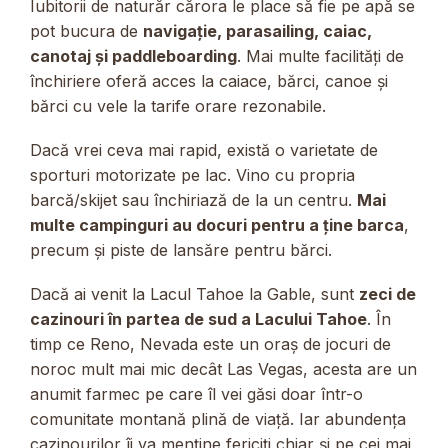
Iubitorii de naturăr cărora le place să fie pe apă se
pot bucura de
navigație, parasailing, caiac,
canotaj și paddleboarding
. Mai multe facilități de
închiriere oferă acces la caiace, bărci, canoe și
bărci cu vele la tarife orare rezonabile.
Dacă vrei ceva mai rapid, există o varietate de
sporturi motorizate pe lac. Vino cu propria
barcă/skijet sau închiriază de la un centru.
Mai
multe campinguri au docuri pentru a ține barca
,
precum și piste de lansăre pentru bărci.
Dacă ai venit la Lacul Tahoe la Gable, sunt
zeci de
cazinouri în partea de sud a Lacului Tahoe
. În
timp ce Reno, Nevada este un oraș de jocuri de
noroc mult mai mic decât Las Vegas, acesta are un
anumit farmec pe care îl vei găsi doar într-o
comunitate montană plină de viață. Iar abundența
cazinourilor îi va menține fericiți chiar și pe cei mai