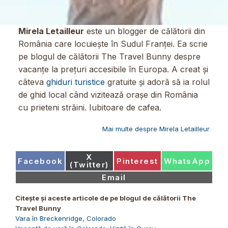
Mirela Letailleur
este un blogger de călătorii din
România care locuiește în Sudul Franței. Ea scrie
pe blogul de călătorii The Travel Bunny despre
vacanțe la prețuri accesibile în Europa. A creat și
câteva
ghiduri turistice
gratuite și adoră să ia rolul
de ghid local când vizitează orașe din România
cu prieteni străini. Iubitoare de cafea.
Mai multe despre Mirela Letailleur
Share
X
Share
Share
Share
Facebook
Pinterest
WhatsApp
on
(Twitter)
on
on
on
Share
Email
on
Citește și aceste articole de pe blogul de călătorii The
Travel Bunny
Vara în Breckenridge, Colorado