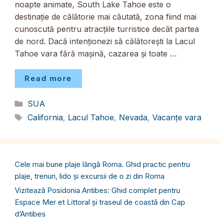
noapte animate, South Lake Tahoe este o
destinație de călătorie mai căutată, zona fiind mai
cunoscută pentru atracțiile turristice decât partea
de nord. Dacă intenționezi să călătorești la Lacul
Tahoe vara fără mașină, cazarea și toate …
Read more
Categorii
SUA
Etichete
California
,
Lacul Tahoe
,
Nevada
,
Vacanțe vara
Cele mai bune plaje lângă Roma. Ghid practic pentru
plaje, trenuri, lido și excursii de o zi din Roma
Vizitează Posidonia Antibes: Ghid complet pentru
Espace Mer et Littoral și traseul de coastă din Cap
d’Antibes