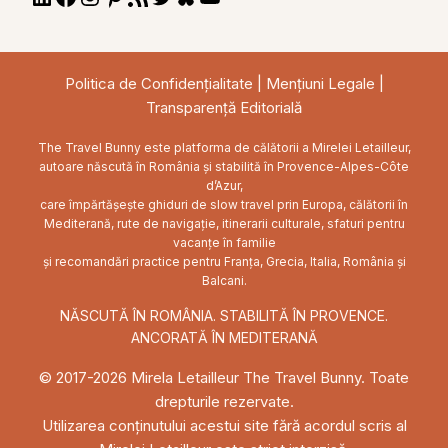
Feed
Politica de Confidențialitate
|
Mențiuni Legale
|
Transparență Editorială
The Travel Bunny este platforma de călătorii a Mirelei Letailleur,
autoare născută în România și stabilită în Provence-Alpes-Côte
d’Azur,
care împărtășește ghiduri de slow travel prin Europa, călătorii în
Mediterană, rute de navigație, itinerarii culturale, sfaturi pentru
vacanțe în familie
și recomandări practice pentru Franța, Grecia, Italia, România și
Balcani.
NĂSCUTĂ ÎN ROMÂNIA. STABILITĂ ÎN PROVENCE.
ANCORATĂ ÎN MEDITERANĂ
© 2017-2026 Mirela Letailleur The Travel Bunny. Toate
drepturile rezervate.
Utilizarea conținutului acestui site fără acordul scris al