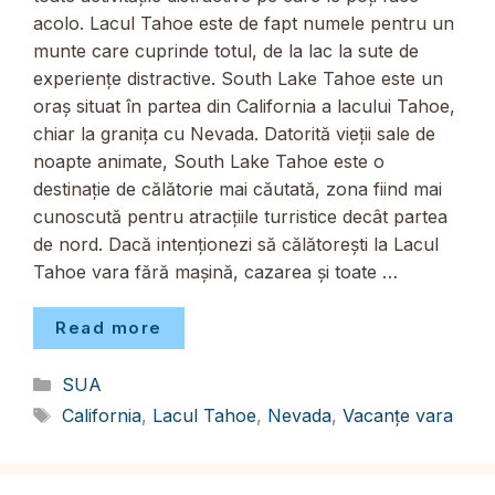
acolo. Lacul Tahoe este de fapt numele pentru un
munte care cuprinde totul, de la lac la sute de
experiențe distractive. South Lake Tahoe este un
oraș situat în partea din California a lacului Tahoe,
chiar la granița cu Nevada. Datorită vieții sale de
noapte animate, South Lake Tahoe este o
destinație de călătorie mai căutată, zona fiind mai
cunoscută pentru atracțiile turristice decât partea
de nord. Dacă intenționezi să călătorești la Lacul
Tahoe vara fără mașină, cazarea și toate …
Read more
Categorii
SUA
Etichete
California
,
Lacul Tahoe
,
Nevada
,
Vacanțe vara