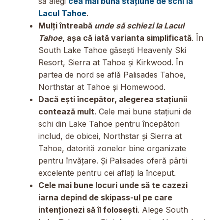
să alegi
cea mai bună stațiune de schi la
Lacul Tahoe
.
Mulți întreabă
unde să schiezi la Lacul
Tahoe
, așa că iată varianta simplificată
. În
South Lake Tahoe găsești Heavenly Ski
Resort, Sierra at Tahoe și Kirkwood. În
partea de nord se află Palisades Tahoe,
Northstar at Tahoe și Homewood.
Dacă ești începător, alegerea stațiunii
contează mult
. Cele mai bune stațiuni de
schi din Lake Tahoe pentru începători
includ, de obicei, Northstar și Sierra at
Tahoe, datorită zonelor bine organizate
pentru învățare. Și Palisades oferă pârtii
excelente pentru cei aflați la început.
Cele mai bune locuri unde să te cazezi
iarna depind de skipass-ul pe care
intenționezi să îl folosești
. Alege South