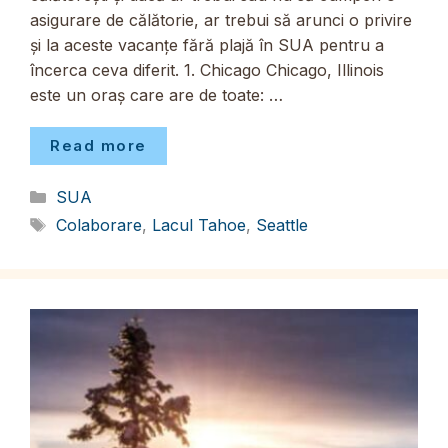
asigurare de călătorie, ar trebui să arunci o privire
și la aceste vacanțe fără plajă în SUA pentru a
încerca ceva diferit. 1. Chicago Chicago, Illinois
este un oraș care are de toate: …
Read more
Categorii
SUA
Etichete
Colaborare
,
Lacul Tahoe
,
Seattle