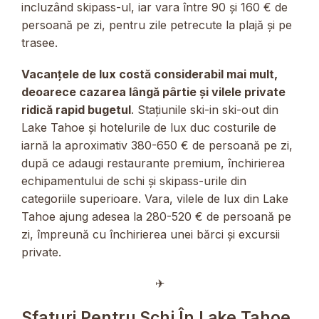
incluzând skipass-ul, iar vara între 90 și 160 € de
persoană pe zi, pentru zile petrecute la plajă și pe
trasee.
Vacanțele de lux costă considerabil mai mult,
deoarece cazarea lângă pârtie și vilele private
ridică rapid bugetul
. Stațiunile ski-in ski-out din
Lake Tahoe și hotelurile de lux duc costurile de
iarnă la aproximativ 380-650 € de persoană pe zi,
după ce adaugi restaurante premium, închirierea
echipamentului de schi și skipass-urile din
categoriile superioare. Vara, vilele de lux din Lake
Tahoe ajung adesea la 280-520 € de persoană pe
zi, împreună cu închirierea unei bărci și excursii
private.
✈︎
Sfaturi Pentru Schi În Lake Tahoe