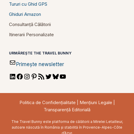
Tururi cu Ghid GPS
Ghiduri Amazon
Consultanță Călătorii
Itinerarii Personalizate
URMĂREȘTE THE TRAVEL BUNNY
Primește newsletter
LinkedIn
Facebook
Instagram
Pinterest
RSS
Twitter
Bluesky
YouTube
Feed
Politica de Confidențialitate
|
Mențiuni Legale
|
Transparență Editorială
The Travel Bunny este platforma de călătorii a Mirelei Letailleur,
autoare născută în România și stabilită în Provence-Alpes-Côte
d’Azur,