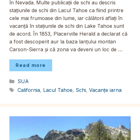
în Nevada. Multe publicații de schi au descris
stațiunile de schi din Lacul Tahoe ca fiind printre
cele mai frumoase din lume, iar călătorii aflați în
vacanță în stațiunile de schi din Lake Tahoe sunt
de acord. În 1853, Placerville Herald a declarat că
a fost descoperit aur la baza lanțului montan
Carson-Sierra și că zona va deveni un loc de …
Read more
Categorii
SUA
Etichete
California
,
Lacul Tahoe
,
Schi
,
Vacanțe iarna