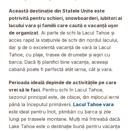
Această destinație din Statele Unite este
potrivită pentru schiori, snowboarderi, iubitori ai
lacului vara și familii care caută o vacanță ușor
de organizat
. Ai parte de schi la Lacul Tahoe și
acces rapid la stațiunile de schi din nordul lacului,
dar și de o excelentă vacanță de vară la Lacul
Tahoe, cu plaje, trasee de drumeție și ieșiri cu
barca. Dacă îți planifici bine vacanța, aceeași
cabană poate fi perfectă atât iarna, cât și vara.
Perioada ideală depinde de activitățile pe care
vrei să le faci
. Pentru schi în Lacul Tahoe,
sezonul principal este, de obicei, din mijlocul iernii
până la începutul primăverii.
Lacul Tahoe vara
este ideal pentru înot, plimbări cu barca și zile
lungi pe traseele montane. Mulți mă întreabă dacă
Lake Tahoe este o destinație bună pentru vacanța