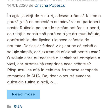
14/01/2020
de
Cristina Popescu
În agitația vieții de zi cu zi, adesea uităm să facem o
pauză și să ne conectăm cu adevărat cu partenerii
noștri. Rutinele pe care le urmăm pot face, uneori,
ca relațiile noastre să pară ca niște drumuri bătute,
confortabile, dar lipsindu-le acea scânteie de
noutate. Dar ce-ar fi dacă v-aș spune că există o
soluție simplă, dar extrem de eficientă pentru asta?
O soluție care nu necesită o schimbare completă a
vieții, dar promite să reaprindă acea scânteie?
Răspunsul se află în cele mai frumoase escapade
romantice în SUA. Da, doar o scurtă evadare
dulce din rutina zilnică, o …
Read more
Categorii
SUA