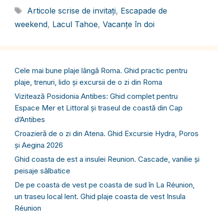
Etichete
Articole scrise de invitați
,
Escapade de
weekend
,
Lacul Tahoe
,
Vacanțe în doi
Cele mai bune plaje lângă Roma. Ghid practic pentru
plaje, trenuri, lido și excursii de o zi din Roma
Vizitează Posidonia Antibes: Ghid complet pentru
Espace Mer et Littoral și traseul de coastă din Cap
d’Antibes
Croazieră de o zi din Atena. Ghid Excursie Hydra, Poros
și Aegina 2026
Ghid coasta de est a insulei Reunion. Cascade, vanilie și
peisaje sălbatice
De pe coasta de vest pe coasta de sud în La Réunion,
un traseu local lent. Ghid plaje coasta de vest Insula
Réunion