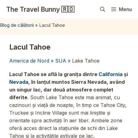
Sari
The Travel Bunny 🇷🇴
Menu
la
conținut
Blog de călătorii
»
Lacul Tahoe
Lacul Tahoe
America de Nord
»
SUA
» Lake Tahoe
Lacul Tahoe se află la granița dintre
California
și
Nevada
, în lanțul muntos Sierra Nevada, având
un singur lac, dar două atmosfere complet
diferite
. South Lake Tahoe este mai animat, cu
cazinouri și viață de noapte, în timp ce Tahoe City,
Truckee și Incline Village sunt mai liniștite și
orientate spre activități în aer liber. Ambele zone
oferă acces direct la stațiunile de schi din Lake
Tahoe și la activitățile estivale pe lac.