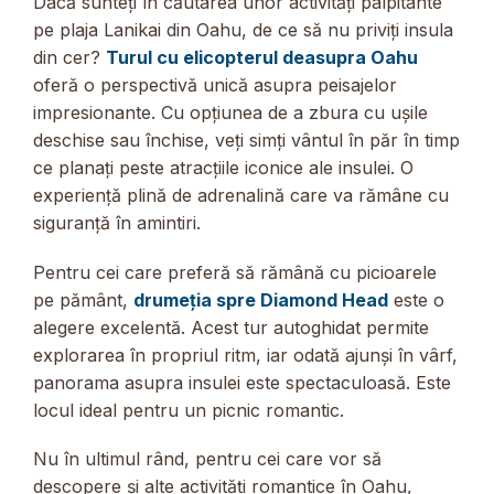
Dacă sunteți în căutarea unor activități palpitante
pe plaja Lanikai din Oahu, de ce să nu priviți insula
din cer?
Turul cu elicopterul deasupra Oahu
oferă o perspectivă unică asupra peisajelor
impresionante. Cu opțiunea de a zbura cu ușile
deschise sau închise, veți simți vântul în păr în timp
ce planați peste atracțiile iconice ale insulei. O
experiență plină de adrenalină care va rămâne cu
siguranță în amintiri.
Pentru cei care preferă să rămână cu picioarele
pe pământ,
drumeția spre Diamond Head
este o
alegere excelentă. Acest tur autoghidat permite
explorarea în propriul ritm, iar odată ajunși în vârf,
panorama asupra insulei este spectaculoasă. Este
locul ideal pentru un picnic romantic.
Nu în ultimul rând, pentru cei care vor să
descopere și alte activități romantice în Oahu,