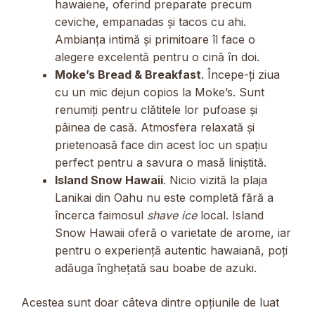
hawaiene, oferind preparate precum
ceviche, empanadas și tacos cu ahi.
Ambianța intimă și primitoare îl face o
alegere excelentă pentru o cină în doi.
Moke’s Bread & Breakfast
. Începe-ți ziua
cu un mic dejun copios la Moke’s. Sunt
renumiți pentru clătitele lor pufoase și
pâinea de casă. Atmosfera relaxată și
prietenoasă face din acest loc un spațiu
perfect pentru a savura o masă liniștită.
Island Snow Hawaii
. Nicio vizită la plaja
Lanikai din Oahu nu este completă fără a
încerca faimosul
shave ice
local. Island
Snow Hawaii oferă o varietate de arome, iar
pentru o experiență autentic hawaiană, poți
adăuga înghețată sau boabe de azuki.
Acestea sunt doar câteva dintre opțiunile de luat