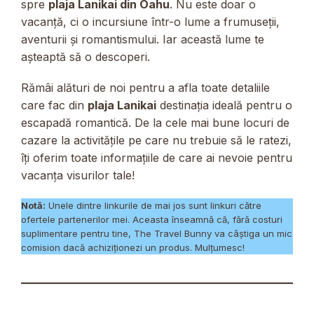
spre
plaja Lanikai din Oahu
. Nu este doar o
vacanță, ci o incursiune într-o lume a frumuseții,
aventurii și romantismului. Iar această lume te
așteaptă să o descoperi.
Rămâi alături de noi pentru a afla toate detaliile
care fac din
plaja Lanikai
destinația ideală pentru o
escapadă romantică. De la cele mai bune locuri de
cazare la activitățile pe care nu trebuie să le ratezi,
îți oferim toate informațiile de care ai nevoie pentru
vacanța visurilor tale!
Notă:
Unele dintre linkurile de mai jos sunt linkuri către
ofertele partenerilor mei. Aceasta înseamnă că, fără costuri
suplimentare pentru tine, The Travel Bunny va câștiga un mic
comision dacă achiziționezi un produs. Mulțumesc!