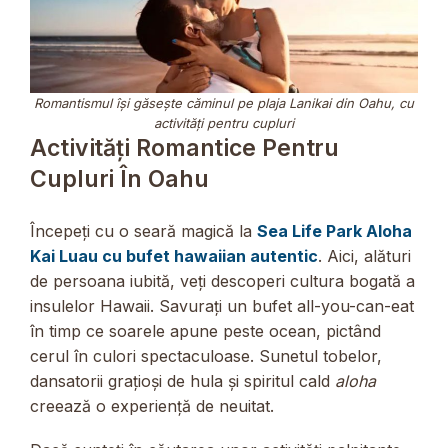
Romantismul își găsește căminul pe plaja Lanikai din Oahu, cu
activități pentru cupluri
Activități Romantice Pentru
Cupluri În Oahu
Începeți cu o seară magică la
Sea Life Park Aloha
Kai Luau cu bufet hawaiian autentic
. Aici, alături
de persoana iubită, veți descoperi cultura bogată a
insulelor Hawaii. Savurați un bufet all-you-can-eat
în timp ce soarele apune peste ocean, pictând
cerul în culori spectaculoase. Sunetul tobelor,
dansatorii grațioși de hula și spiritul cald
aloha
creează o experiență de neuitat.