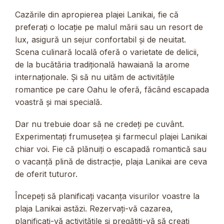
Cazările din apropierea plajei Lanikai, fie că
preferați o locație pe malul mării sau un resort de
lux, asigură un sejur confortabil și de neuitat.
Scena culinară locală oferă o varietate de delicii,
de la bucătăria tradițională hawaiană la arome
internaționale. Și să nu uităm de activitățile
romantice pe care Oahu le oferă, făcând escapada
voastră și mai specială.
Dar nu trebuie doar să ne credeți pe cuvânt.
Experimentați frumusețea și farmecul plajei Lanikai
chiar voi. Fie că plănuiți o escapadă romantică sau
o vacanță plină de distracție, plaja Lanikai are ceva
de oferit tuturor.
Începeți să planificați vacanța visurilor voastre la
plaja Lanikai astăzi. Rezervați-vă cazarea,
planificați-vă activitățile și pregătiți-vă să creați