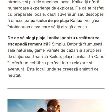
atractive și plajele spectaculoase, Kailua îți oferă
numeroase experiențe de explorat. Fie că te răsfeți
cu preparate locale, cauți suveniruri sau descoperi
frumusețea
parcului de pe plaja Kailua
, vei găsi
întotdeauna ceva care să îți atragă atenția.
De ce să alegi plaja Lanikai pentru următoarea
escapadă romantică?
Simplu. Datorită frumuseții
sale naturale, gamei variate de cazări și apropierii
de stațiunea dinamică Kailua, plaja Lanikai din Oahu
îți oferă un echilibru perfect între relaxare și
aventură. Este locul unde se creează amintiri de
neuitat.