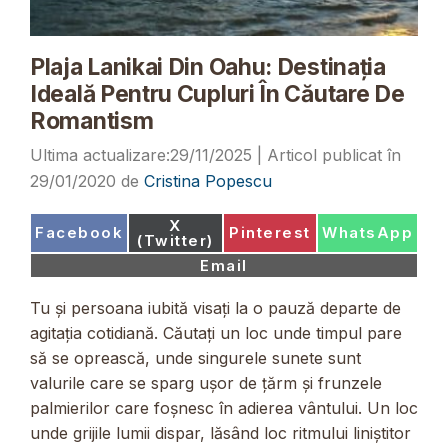
Plaja Lanikai Din Oahu: Destinația
Ideală Pentru Cupluri În Căutare De
Romantism
29/11/2025
29/01/2020
de
Cristina Popescu
Share
X
Share
Share
Share
Facebook
Pinterest
WhatsApp
on
(Twitter)
on
on
on
Share
Email
on
Tu și persoana iubită visați la o pauză departe de
agitația cotidiană. Căutați un loc unde timpul pare
să se oprească, unde singurele sunete sunt
valurile care se sparg ușor de țărm și frunzele
palmierilor care foșnesc în adierea vântului. Un loc
unde grijile lumii dispar, lăsând loc ritmului liniștitor