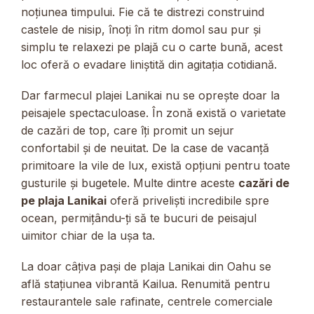
noțiunea timpului. Fie că te distrezi construind
castele de nisip, înoți în ritm domol sau pur și
simplu te relaxezi pe plajă cu o carte bună, acest
loc oferă o evadare liniștită din agitația cotidiană.
Dar farmecul plajei Lanikai nu se oprește doar la
peisajele spectaculoase. În zonă există o varietate
de cazări de top, care îți promit un sejur
confortabil și de neuitat. De la case de vacanță
primitoare la vile de lux, există opțiuni pentru toate
gusturile și bugetele. Multe dintre aceste
cazări de
pe plaja Lanikai
oferă priveliști incredibile spre
ocean, permițându-ți să te bucuri de peisajul
uimitor chiar de la ușa ta.
La doar câțiva pași de plaja Lanikai din Oahu se
află stațiunea vibrantă Kailua. Renumită pentru
restaurantele sale rafinate, centrele comerciale