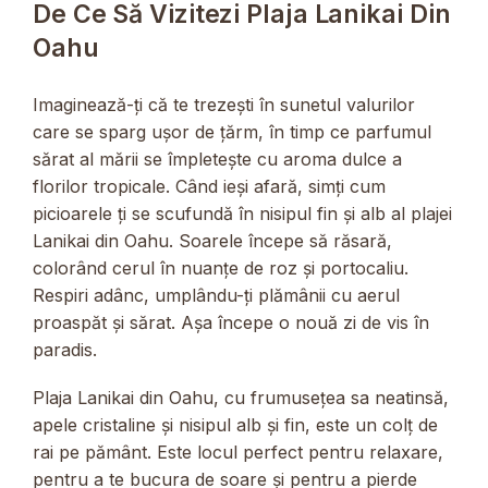
De Ce Să Vizitezi Plaja Lanikai Din
Oahu
Imaginează-ți că te trezești în sunetul valurilor
care se sparg ușor de țărm, în timp ce parfumul
sărat al mării se împletește cu aroma dulce a
florilor tropicale. Când ieși afară, simți cum
picioarele ți se scufundă în nisipul fin și alb al plajei
Lanikai din Oahu. Soarele începe să răsară,
colorând cerul în nuanțe de roz și portocaliu.
Respiri adânc, umplându-ți plămânii cu aerul
proaspăt și sărat. Așa începe o nouă zi de vis în
paradis.
Plaja Lanikai din Oahu, cu frumusețea sa neatinsă,
apele cristaline și nisipul alb și fin, este un colț de
rai pe pământ. Este locul perfect pentru relaxare,
pentru a te bucura de soare și pentru a pierde