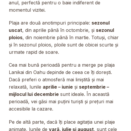
anul, perfectă pentru o baie indiferent de
momentul vizitei.
Plaja are două anotimpuri principale:
sezonul
uscat
, din aprilie până în octombrie, și
sezonul
ploios
, din noiembrie până în martie. Totuși, chiar
și în sezonul ploios, ploile sunt de obicei scurte și
urmate rapid de soare.
Cea mai bună perioadă pentru a merge pe plaja
Lanikai din Oahu depinde de ceea ce îți dorești.
Dacă preferi o atmosferă mai liniștită și mai
relaxată, lunile
aprilie – iunie
și
septembrie –
mijlocul lui decembrie
sunt ideale. În această
perioadă, vei găsi mai puțini turiști și prețuri mai
accesibile la cazare.
Pe de altă parte, dacă îți place agitația unei plaje
animate, lunile de
vară, iulie și august
, sunt cele