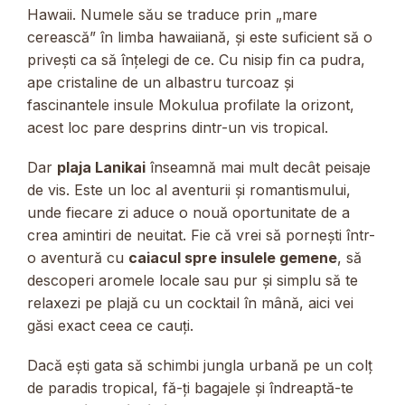
Hawaii. Numele său se traduce prin „mare
cerească” în limba hawaiiană, și este suficient să o
privești ca să înțelegi de ce. Cu nisip fin ca pudra,
ape cristaline de un albastru turcoaz și
fascinantele insule Mokulua profilate la orizont,
acest loc pare desprins dintr-un vis tropical.
Dar
plaja Lanikai
înseamnă mai mult decât peisaje
de vis. Este un loc al aventurii și romantismului,
unde fiecare zi aduce o nouă oportunitate de a
crea amintiri de neuitat. Fie că vrei să pornești într-
o aventură cu
caiacul spre insulele gemene
, să
descoperi aromele locale sau pur și simplu să te
relaxezi pe plajă cu un cocktail în mână, aici vei
găsi exact ceea ce cauți.
Dacă ești gata să schimbi jungla urbană pe un colț
de paradis tropical, fă-ți bagajele și îndreaptă-te