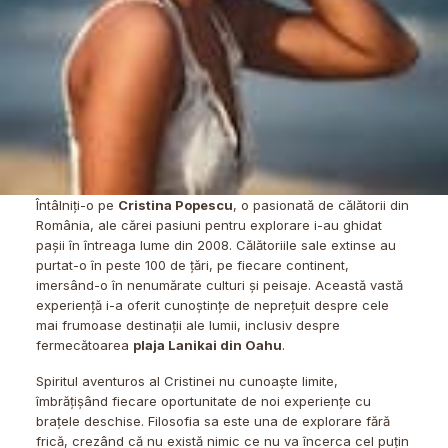
Întâlniți-o pe
Cristina Popescu
, o pasionată de călătorii din
România, ale cărei pasiuni pentru explorare i-au ghidat
pașii în întreaga lume din 2008. Călătoriile sale extinse au
purtat-o în peste 100 de țări, pe fiecare continent,
imersând-o în nenumărate culturi și peisaje. Această vastă
experiență i-a oferit cunoștințe de neprețuit despre cele
mai frumoase destinații ale lumii, inclusiv despre
fermecătoarea
plaja Lanikai din Oahu
.
Spiritul aventuros al Cristinei nu cunoaște limite,
îmbrățișând fiecare oportunitate de noi experiențe cu
brațele deschise. Filosofia sa este una de explorare fără
frică, crezând că nu există nimic ce nu va încerca cel puțin