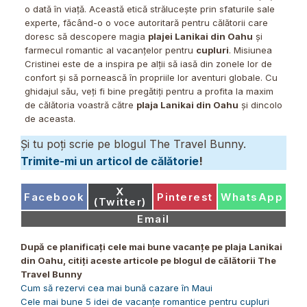
o dată în viață. Această etică strălucește prin sfaturile sale
experte, făcând-o o voce autoritară pentru călătorii care
doresc să descopere magia
plajei Lanikai din Oahu
și
farmecul romantic al vacanțelor pentru
cupluri
. Misiunea
Cristinei este de a inspira pe alții să iasă din zonele lor de
confort și să pornească în propriile lor aventuri globale. Cu
ghidajul său, veți fi bine pregătiți pentru a profita la maxim
de călătoria voastră către
plaja Lanikai din Oahu
și dincolo
de aceasta.
Și tu poți scrie pe blogul The Travel Bunny.
Trimite-mi un articol de călătorie
!
Share
X
Share
Share
Share
Facebook
Pinterest
WhatsApp
on
(Twitter)
on
on
on
Share
Email
on
După ce planificați cele mai bune vacanțe pe
plaja Lanikai
din Oahu
, citiți aceste articole pe blogul de călătorii
The
Travel Bunny
Cum să rezervi cea mai bună cazare în Maui
Cele mai bune 5 idei de vacanțe romantice pentru cupluri