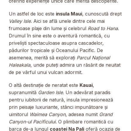
oferind experiențe unice care merită descoperite.
Un astfel de loc este
insula Maui
, cunoscută drept
Valley Isle
. Aici se află unele dintre cele mai
frumoase plaje din lume și celebrul
Road to Hana
.
Drumul în sine este o aventură romantică, cu
priveliști spectaculoase asupra cascadelor,
pădurilor tropicale și Oceanului Pacific. De
asemenea, merită să explorați
Parcul Național
Haleakala
, unde puteți admira un răsărit de neuitat
de pe vârful unui vulcan adormit.
O altă destinație de neratat este
Kauai
,
supranumită
Garden Isle
. Un adevărat paradis
pentru iubitorii de natură, insula impresionează
prin peisaje luxuriante, stânci impunătoare și
uimitorul
Waimea Canyon
, adesea numit
Grand
Canyon-ul Pacificului
. O plimbare romantică cu
barca de-a lungul
coastei Na Pali
oferă ocazia de