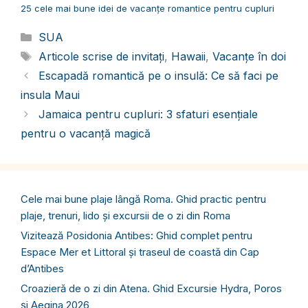
25 cele mai bune idei de vacanțe romantice pentru cupluri
Categorii
SUA
Etichete
Articole scrise de invitați
,
Hawaii
,
Vacanțe în doi
Escapadă romantică pe o insulă: Ce să faci pe
insula Maui
Jamaica pentru cupluri: 3 sfaturi esențiale
pentru o vacanță magică
Cele mai bune plaje lângă Roma. Ghid practic pentru
plaje, trenuri, lido și excursii de o zi din Roma
Vizitează Posidonia Antibes: Ghid complet pentru
Espace Mer et Littoral și traseul de coastă din Cap
d’Antibes
Croazieră de o zi din Atena. Ghid Excursie Hydra, Poros
și Aegina 2026