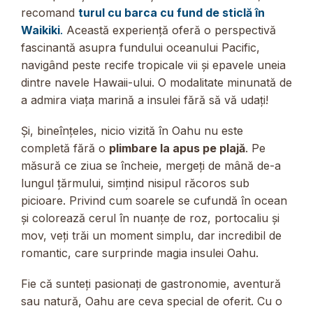
recomand
turul cu barca cu fund de sticlă în
Waikiki
.
Această experiență oferă o perspectivă
fascinantă asupra fundului oceanului Pacific,
navigând peste recife tropicale vii și epavele uneia
dintre navele Hawaii-ului. O modalitate minunată de
a admira viața marină a insulei fără să vă udați!
Și, bineînțeles, nicio vizită în Oahu nu este
completă fără o
plimbare la apus pe plajă
. Pe
măsură ce ziua se încheie, mergeți de mână de-a
lungul țărmului, simțind nisipul răcoros sub
picioare. Privind cum soarele se cufundă în ocean
și colorează cerul în nuanțe de roz, portocaliu și
mov, veți trăi un moment simplu, dar incredibil de
romantic, care surprinde magia insulei Oahu.
Fie că sunteți pasionați de gastronomie, aventură
sau natură, Oahu are ceva special de oferit. Cu o