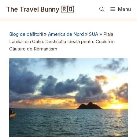
Sari
The Travel Bunny 🇷🇴
Menu
la
conținut
Blog de călătorii
»
America de Nord
»
SUA
»
Plaja
Lanikai din Oahu: Destinația Ideală pentru Cupluri în
Căutare de Romantism