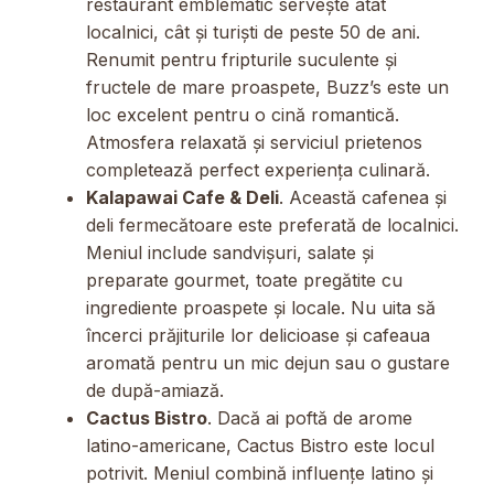
restaurant emblematic servește atât
localnici, cât și turiști de peste 50 de ani.
Renumit pentru fripturile suculente și
fructele de mare proaspete, Buzz’s este un
loc excelent pentru o cină romantică.
Atmosfera relaxată și serviciul prietenos
completează perfect experiența culinară.
Kalapawai Cafe & Deli
. Această cafenea și
deli fermecătoare este preferată de localnici.
Meniul include sandvișuri, salate și
preparate gourmet, toate pregătite cu
ingrediente proaspete și locale. Nu uita să
încerci prăjiturile lor delicioase și cafeaua
aromată pentru un mic dejun sau o gustare
de după-amiază.
Cactus Bistro
. Dacă ai poftă de arome
latino-americane, Cactus Bistro este locul
potrivit. Meniul combină influențe latino și