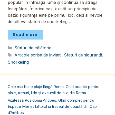
popular în întreaga lume și continuă să atragă
începători. În orice caz, există un principiu de
bază: siguranța este pe primul loc, deci ai nevoie
de câteva sfaturi de snorkeling …
Read more
Categorii
Sfaturi de călătorie
Etichete
Articole scrise de invitați
,
Sfaturi de siguranță
,
Snorkeling
Cele mai bune plaje lângă Roma. Ghid practic pentru
plaje, trenuri, lido și excursii de o zi din Roma
Vizitează Posidonia Antibes: Ghid complet pentru
Espace Mer et Littoral și traseul de coastă din Cap
d’Antibes