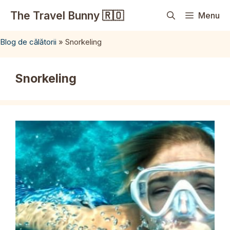
Sari
The Travel Bunny 🇷🇴
Menu
la
conținut
Blog de călătorii
»
Snorkeling
Snorkeling