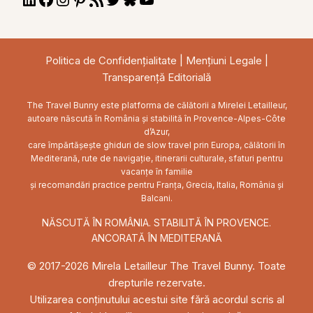
LinkedIn
Facebook
Instagram
Pinterest
RSS
Twitter
Bluesky
YouTube
Feed
Politica de Confidențialitate
|
Mențiuni Legale
|
Transparență Editorială
The Travel Bunny este platforma de călătorii a Mirelei Letailleur,
autoare născută în România și stabilită în Provence-Alpes-Côte
d’Azur,
care împărtășește ghiduri de slow travel prin Europa, călătorii în
Mediterană, rute de navigație, itinerarii culturale, sfaturi pentru
vacanțe în familie
și recomandări practice pentru Franța, Grecia, Italia, România și
Balcani.
NĂSCUTĂ ÎN ROMÂNIA. STABILITĂ ÎN PROVENCE.
ANCORATĂ ÎN MEDITERANĂ
© 2017-2026 Mirela Letailleur The Travel Bunny. Toate
drepturile rezervate.
Utilizarea conținutului acestui site fără acordul scris al