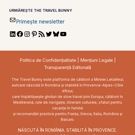
URMĂREȘTE THE TRAVEL BUNNY
Primește newsletter
LinkedIn
Facebook
Instagram
Pinterest
RSS
Twitter
Bluesky
YouTube
Feed
Politica de Confidențialitate
|
Mențiuni Legale
|
Transparență Editorială
The Travel Bunny este platforma de călătorii a Mirelei Letailleur,
autoare născută în România și stabilită în Provence-Alpes-Côte
d’Azur,
care împărtășește ghiduri de slow travel prin Europa, călătorii în
Mediterană, rute de navigație, itinerarii culturale, sfaturi pentru
vacanțe în familie
și recomandări practice pentru Franța, Grecia, Italia, România și
Balcani.
NĂSCUTĂ ÎN ROMÂNIA. STABILITĂ ÎN PROVENCE.