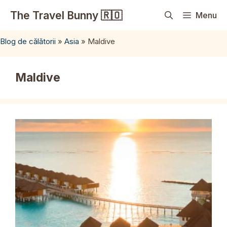
Sari
The Travel Bunny 🇷🇴
Menu
la
conținut
Blog de călătorii
»
Asia
»
Maldive
Maldive