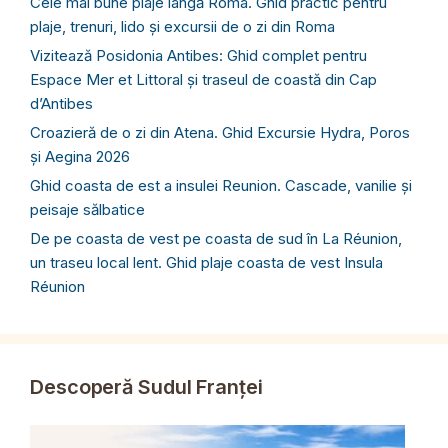
Cele mai bune plaje lângă Roma. Ghid practic pentru
plaje, trenuri, lido și excursii de o zi din Roma
Vizitează Posidonia Antibes: Ghid complet pentru
Espace Mer et Littoral și traseul de coastă din Cap
d’Antibes
Croazieră de o zi din Atena. Ghid Excursie Hydra, Poros
și Aegina 2026
Ghid coasta de est a insulei Reunion. Cascade, vanilie și
peisaje sălbatice
De pe coasta de vest pe coasta de sud în La Réunion,
un traseu local lent. Ghid plaje coasta de vest Insula
Réunion
Descoperă Sudul Franței