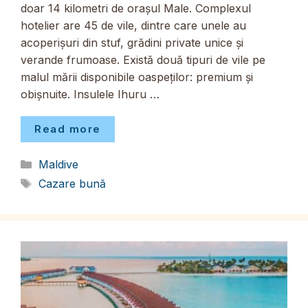
doar 14 kilometri de orașul Male. Complexul
hotelier are 45 de vile, dintre care unele au
acoperișuri din stuf, grădini private unice și
verande frumoase. Există două tipuri de vile pe
malul mării disponibile oaspeților: premium și
obișnuite. Insulele Ihuru …
Read more
Categorii
Maldive
Etichete
Cazare bună