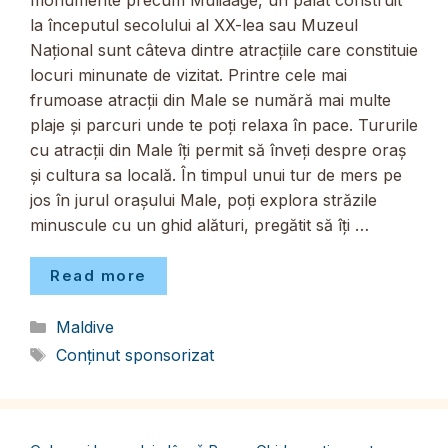
monumente precum Muliaage, un palat construit
la începutul secolului al XX-lea sau Muzeul
Național sunt câteva dintre atracțiile care constituie
locuri minunate de vizitat. Printre cele mai
frumoase atracții din Male se numără mai multe
plaje și parcuri unde te poți relaxa în pace. Tururile
cu atracții din Male îți permit să înveți despre oraș
și cultura sa locală. În timpul unui tur de mers pe
jos în jurul orașului Male, poți explora străzile
minuscule cu un ghid alături, pregătit să îți …
Read more
Categorii
Maldive
Etichete
Conținut sponsorizat