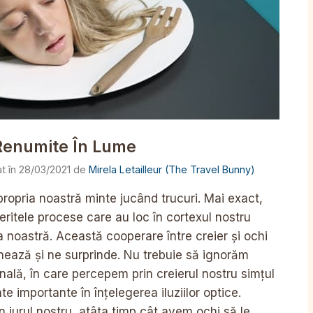
e Renumite În Lume
28/03/2021
de
Mirela Letailleur (The Travel Bunny)
 propria noastră minte jucând trucuri. Mai exact,
iferitele procese care au loc în cortexul nostru
a noastră. Această cooperare între creier și ochi
onează și ne surprinde. Nu trebuie să ignorăm
onală, în care percepem prin creierul nostru simțul
te importante în înțelegerea iluziilor optice.
 în jurul nostru, atâta timp cât avem ochi să le