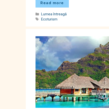
Read more
Categorii
Lumea întreagă
Etichete
Ecoturism