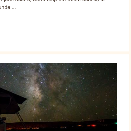
 unde …