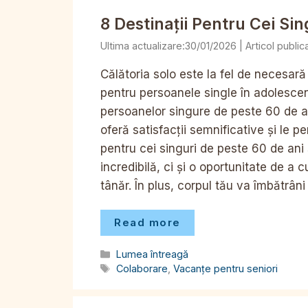
8 Destinații Pentru Cei Si
30/01/2026
Călătoria solo este la fel de necesară 
pentru persoanele single în adolescen
persoanelor singure de peste 60 de ani
oferă satisfacții semnificative și le p
pentru cei singuri de peste 60 de ani
incredibilă, ci și o oportunitate de a
tânăr. În plus, corpul tău va îmbătrân
Read more
Categorii
Lumea întreagă
Etichete
Colaborare
,
Vacanțe pentru seniori