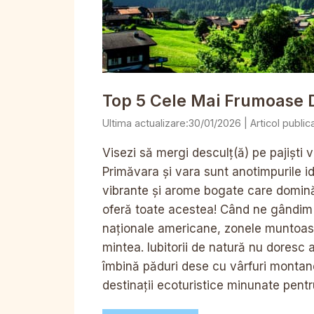
Top 5 Cele Mai Frumoase De
30/01/2026
Visezi să mergi desculț(ă) pe pajiști ve
Primăvara și vara sunt anotimpurile id
vibrante și arome bogate care domină 
oferă toate acestea! Când ne gândim l
naționale americane, zonele muntoase 
mintea. Iubitorii de natură nu doresc
îmbină păduri dese cu vârfuri montane
destinații ecoturistice minunate pentr