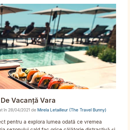
i De Vacanță Vara
28/04/2021
de
Mirela Letailleur (The Travel Bunny)
ct pentru a explora lumea odată ce vremea
ia sezonului cald fac orice călătorie distractivă și