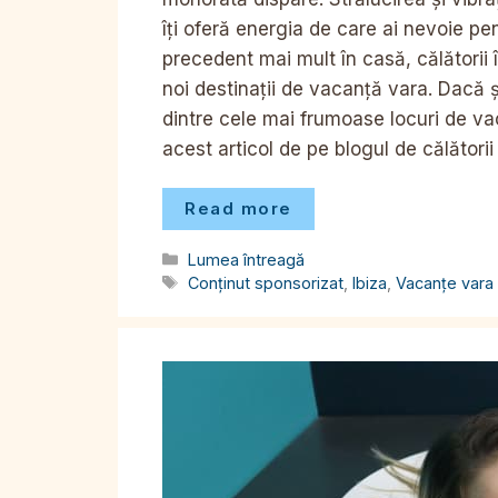
îți oferă energia de care ai nevoie pe
precedent mai mult în casă, călătorii 
noi destinații de vacanță vara. Dacă și
dintre cele mai frumoase locuri de vac
acest articol de pe blogul de călătorii
Read more
Categorii
Lumea întreagă
Etichete
Conținut sponsorizat
,
Ibiza
,
Vacanțe vara