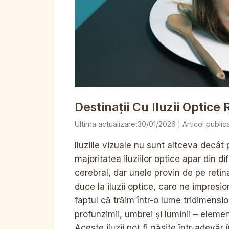
Destinații Cu Iluzii Optic
30/01/2026
Iluziile vizuale nu sunt altceva decât
majoritatea iluziilor optice apar din d
cerebral, dar unele provin de pe retin
duce la iluzii optice, care ne impresi
faptul că trăim într-o lume tridimensi
profunzimii, umbrei și luminii – elemen
Aceste iluzii pot fi găsite într-adevăr