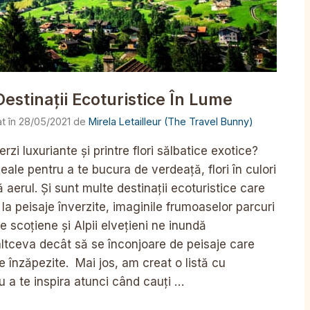
stinații Ecoturistice În Lume
28/05/2021
de
Mirela Letailleur (The Travel Bunny)
rzi luxuriante și printre flori sălbatice exotice?
eale pentru a te bucura de verdeață, flori în culori
aerul. Și sunt multe destinații ecoturistice care
a peisaje înverzite, imaginile frumoaselor parcuri
scoțiene și Alpii elvețieni ne inundă
 altceva decât să se înconjoare de peisaje care
 înzăpezite. Mai jos, am creat o listă cu
u a te inspira atunci când cauți …