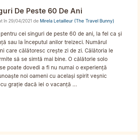
nguri De Peste 60 De Ani
29/04/2021
de
Mirela Letailleur (The Travel Bunny)
pentru cei singuri de peste 60 de ani, la fel ca și
ță sau la începutul anilor treizeci. Numărul
 care călătoresc crește zi de zi. Călătoria le
ermite să se simtă mai bine. O călătorie solo
 se poate dovedi a fi nu numai o experiență
 cunoaște noi oameni cu același spirit veșnic
i cu grație dacă iei o vacanță …