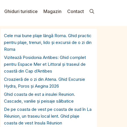
Ghiduri turistice
Magazin
Contact
Cele mai bune plaje lângă Roma. Ghid practic
pentru plaje, trenuri, lido și excursii de o zi din
Roma
Vizitează Posidonia Antibes: Ghid complet
pentru Espace Mer et Littoral și traseul de
coastă din Cap d’Antibes
Croazieră de o zi din Atena. Ghid Excursie
Hydra, Poros și Aegina 2026
Ghid coasta de est a insulei Reunion.
Cascade, vanilie și peisaje sălbatice
De pe coasta de vest pe coasta de sud în La
Réunion, un traseu local lent. Ghid plaje
coasta de vest Insula Réunion