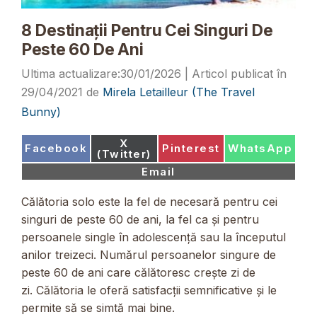
8 Destinații Pentru Cei Singuri De
Peste 60 De Ani
30/01/2026
29/04/2021
de
Mirela Letailleur (The Travel
Bunny)
Share
X
Share
Share
Share
Facebook
Pinterest
WhatsApp
on
(Twitter)
on
on
on
Share
Email
on
Călătoria solo este la fel de necesară pentru cei
singuri de peste 60 de ani, la fel ca și pentru
persoanele single în adolescență sau la începutul
anilor treizeci. Numărul persoanelor singure de
peste 60 de ani care călătoresc crește zi de
zi. Călătoria le oferă satisfacții semnificative și le
permite să se simtă mai bine.