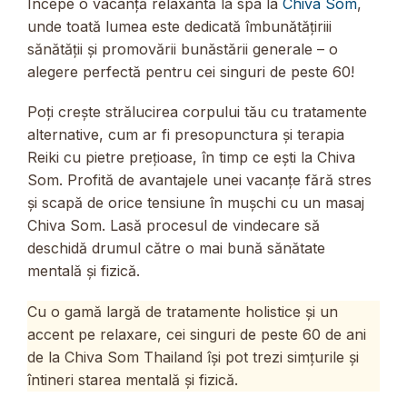
Începe o vacanță relaxantă la spa la
Chiva Som
,
unde toată lumea este dedicată îmbunătățiriii
sănătății și promovării bunăstării generale – o
alegere perfectă pentru cei singuri de peste 60!
Poți crește strălucirea corpului tău cu tratamente
alternative, cum ar fi presopunctura și terapia
Reiki cu pietre prețioase, în timp ce ești la Chiva
Som. Profită de avantajele unei vacanțe fără stres
și scapă de orice tensiune în mușchi cu un masaj
Chiva Som. Lasă procesul de vindecare să
deschidă drumul către o mai bună sănătate
mentală și fizică.
Cu o gamă largă de tratamente holistice și un
accent pe relaxare, cei singuri de peste 60 de ani
de la Chiva Som Thailand își pot trezi simțurile și
întineri starea mentală și fizică.