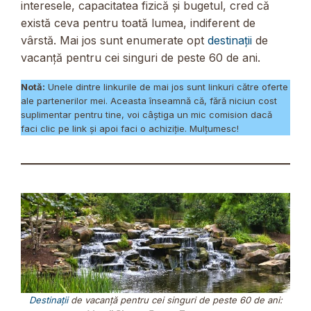
interesele, capacitatea fizică și bugetul, cred că
există ceva pentru toată lumea, indiferent de
vârstă. Mai jos sunt enumerate opt
destinații
de
vacanță pentru cei singuri de peste 60 de ani.
Notă:
Unele dintre linkurile de mai jos sunt linkuri către oferte
ale partenerilor mei. Aceasta înseamnă că, fără niciun cost
suplimentar pentru tine, voi câștiga un mic comision dacă
faci clic pe link și apoi faci o achiziție. Mulțumesc!
Destinații
de vacanță pentru cei singuri de peste 60 de ani: