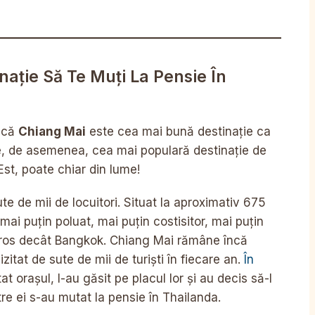
ație Să Te Muți La Pensie În
t că
Chiang Mai
este cea mai bună destinație ca
te, de asemenea, cea mai populară destinație de
st, poate chiar din lume!
e de mii de locuitori. Situat la aproximativ 675
mai puțin poluat, mai puțin costisitor, mai puțin
ros decât Bangkok. Chiang Mai rămâne încă
zitat de sute de mii de turiști în fiecare an.
În
tat orașul, l-au găsit pe placul lor și au decis să-l
tre ei s-au mutat la pensie în Thailanda.