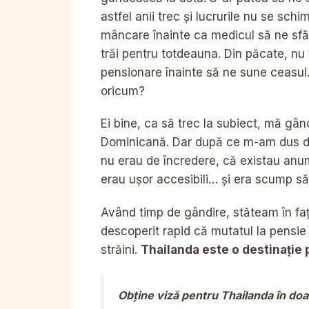
astfel anii trec și lucrurile nu se s
mâncare înainte ca medicul să ne sf
trăi pentru totdeauna. Din păcate, nu
pensionare înainte să ne sune ceasul.
oricum?
Ei bine, ca să trec la subiect, mă gâ
Dominicană. Dar după ce m-am dus de 
nu erau de încredere, că existau anum
erau ușor accesibili… și era scump să 
Având timp de gândire, stăteam în fa
descoperit rapid că mutatul la pensie
străini.
Thailanda este o destinație 
Obține viză pentru Thailanda în doa