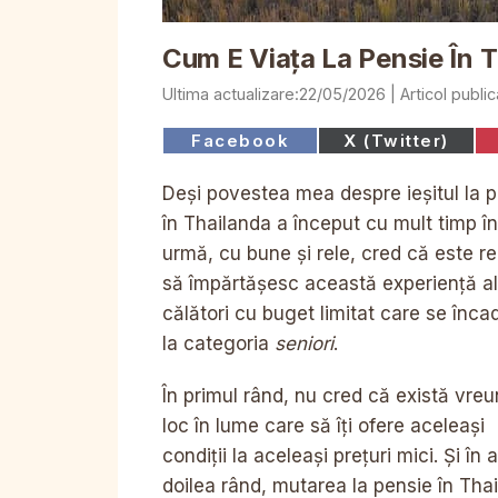
Cum E Viața La Pensie În 
22/05/2026
Share
Share
Facebook
X (Twitter)
on
on
Deși povestea mea despre ieșitul la 
în Thailanda a început cu mult timp în
urmă, cu bune și rele, cred că este r
să împărtășesc această experiență al
călători cu buget limitat care se înc
la categoria
seniori
.
În primul rând, nu cred că există vreu
loc în lume care să îți ofere aceleași
condiții la aceleași prețuri mici. Și în a
doilea rând, mutarea la pensie în Tha