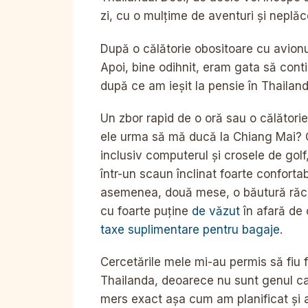
zi, cu o mulțime de aventuri și neplăce
După o călătorie obositoare cu avion
Apoi, bine odihnit, eram gata să con
după ce am ieșit la pensie în Thailand
Un zbor rapid de o oră sau o călătorie
ele urma să mă ducă la Chiang Mai?
inclusiv computerul și crosele de gol
într-un scaun înclinat foarte confortabi
asemenea, două mese, o băutură răcori
cu foarte puține
de văzut
în afară de 
taxe suplimentare pentru bagaje
.
Cercetările mele mi-au permis să fiu 
Thailanda, deoarece nu sunt genul care
mers exact așa cum am planificat și