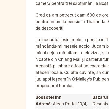
cameră pentru trei săptămâni la Bossot
Cred că am petrecut cam 600 de ore p
pentru un om la pensie în Thailanda.
de descoperit!
La începutul ieșirii mele la pensie în T
mâncându-mi mesele acolo. Jucam bili
micul dejun mă uitam la televizor, și
Noapte din Chiang Mai și cartierul tur
Această plimbare a fost un exercițiu
afaceri locale. Cu alte cuvinte, să c
jur, apoi ieșeam în O’Malley’s Pub pe
proprietarul barului.
Bossotel Inn
Bazarul
Adresă:
Aleea Rotfai 10/4,
Deschis z