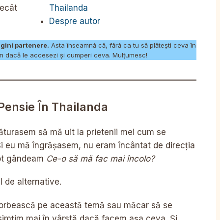
Thailanda
decât
Despre autor
agini partenere.
Asta înseamnă că, fără ca tu să plătești ceva în
n dacă le accesezi și cumperi ceva. Mulțumesc!
Pensie În Thailanda
turasem să mă uit la prietenii mei cum se
Și eu mă îngrășasem, nu eram încântat de direcția
 tot gândeam
Ce-o să mă fac mai încolo?
l de alternative.
 vorbească pe această temă sau măcar să se
simțim mai în vârstă dacă facem așa ceva. Și