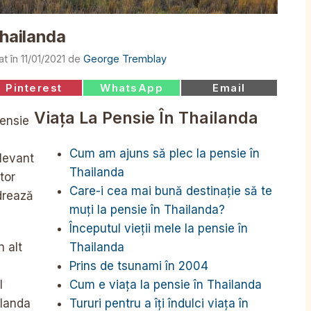
Thailanda
11/01/2021
de
George Tremblay
Share
Share
Share
Pinterest
WhatsApp
Email
on
on
on
Viața La Pensie În Thailanda
pensie
Cum am ajuns să plec la pensie în
elevant
Thailanda
tor
Care-i cea mai bună destinație să te
adrează
muți la pensie în Thailanda?
Începutul vieții mele la pensie în
Thailanda
n alt
Prins de tsunami în 2004
Cum e viața la pensie în Thailanda
l
Tururi pentru a îți îndulci viața în
ilanda