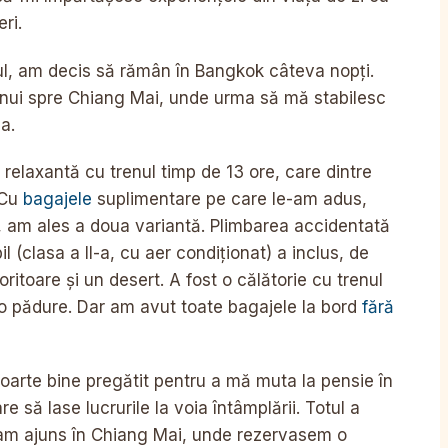
ri.
ul, am decis să rămân în Bangkok câteva nopți.
tinui spre Chiang Mai, unde urma să mă stabilesc
a.
 relaxantă cu trenul timp de 13 ore, care dintre
 Cu
bagajele
suplimentare pe care le-am adus,
f, am ales a doua variantă. Plimbarea accidentată
l (clasa a II-a, cu aer condiționat) a inclus, de
toare și un desert. A fost o călătorie cu trenul
o pădure. Dar am avut toate bagajele la bord
fără
foarte bine pregătit pentru a mă muta la pensie în
 să lase lucrurile la voia întâmplării. Totul a
 am ajuns în Chiang Mai, unde rezervasem o