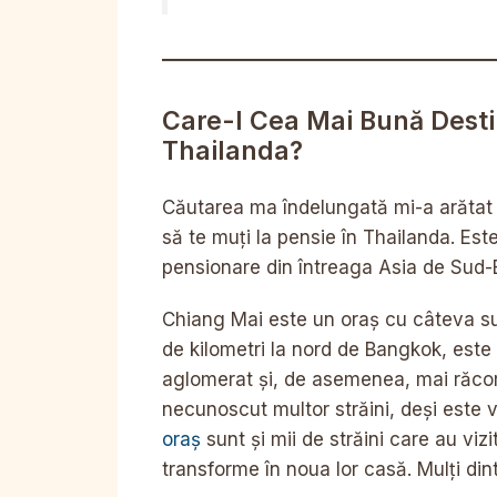
Care-I Cea Mai Bună Destin
Thailanda?
Căutarea ma îndelungată mi-a arăta
să te muți la pensie în Thailanda. Es
pensionare din întreaga Asia de Sud-E
Chiang Mai este un oraș cu câteva sut
de kilometri la nord de Bangkok, este 
aglomerat și, de asemenea, mai răco
necunoscut multor străini, deși este vi
oraș
sunt și mii de străini care au vizi
transforme în noua lor casă. Mulți din