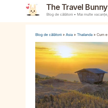
Sari
The Travel Bunny
la
Blog de călătorii • Mai multe vacanțe, 
conținut
Blog de călătorii
»
Asia
»
Thailanda
»
Cum e 