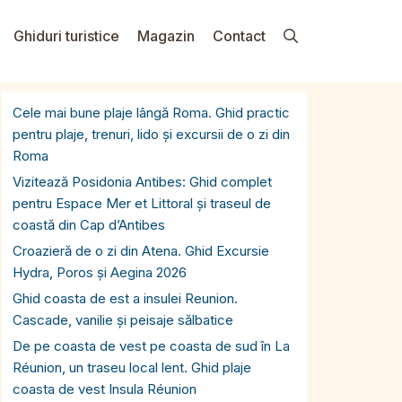
Ghiduri turistice
Magazin
Contact
Cele mai bune plaje lângă Roma. Ghid practic
pentru plaje, trenuri, lido și excursii de o zi din
Roma
Vizitează Posidonia Antibes: Ghid complet
pentru Espace Mer et Littoral și traseul de
coastă din Cap d’Antibes
Croazieră de o zi din Atena. Ghid Excursie
Hydra, Poros și Aegina 2026
Ghid coasta de est a insulei Reunion.
Cascade, vanilie și peisaje sălbatice
De pe coasta de vest pe coasta de sud în La
Réunion, un traseu local lent. Ghid plaje
coasta de vest Insula Réunion