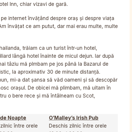
el Inn, chiar vizavi de gară.
e internet învățând despre oraș și despre viața
 Am învățat ce am putut, dar mai erau multe, multe
hailanda, trăiam ca un turist într-un hotel,
ard lângă hotel înainte de micul dejun. Iar după
 mai tâziu mă plmbam pe jos până la Bazarul de
istic, la aproximativ 30 de minute distanță.
 bun, mi-a dat șansa să văd oameni și să descopăr
unosc orașul. De obicei mă plimbam, mă uitam în
ntru o bere rece și mă întâlneam cu Scot,
 de Noapte
O’Malley’s Irish Pub
ilnic între orele
Deschis zilnic între orele