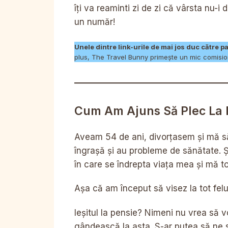
îți va reaminti zi de zi că vârsta nu-i 
un număr!
Unele dintre link-urile de mai jos duc către p
plus, The Travel Bunny primește un mic comisio
Cum Am Ajuns Să Plec La 
Aveam 54 de ani, divorțasem și mă să
îngrașă și au probleme de sănătate. 
în care se îndrepta viața mea și mă
Așa că am început să visez la tot felu
Ieșitul la pensie? Nimeni nu vrea să
gândească la asta. S-ar putea să ne 