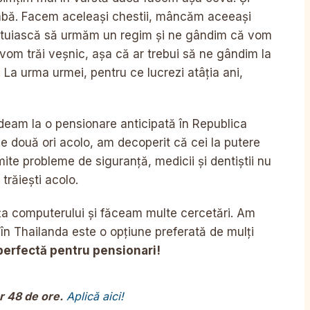
chimbă. Facem aceleași chestii, mâncăm aceeași
ătuiască să urmăm un regim și ne gândim că vom
 vom trăi veșnic, așa că ar trebui să ne gândim la
 La urma urmei, pentru ce lucrezi atâția ani,
ndeam la o pensionare anticipată în Republica
două ori acolo, am decoperit că cei la putere
ite probleme de siguranță, medicii și dentiștii nu
trăiești acolo.
ța computerului și făceam multe cercetări. Am
 în Thailanda este o opțiune preferată de mulți
perfectă pentru pensionari!
r 48 de ore.
Aplică aici!